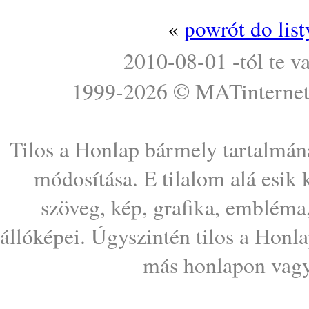
«
powrót do lis
2010-08-01 -tól te v
1999-2026 ©
MATinterne
Tilos a Honlap bármely tartalmána
módosítása. E tilalom alá esik
szöveg, kép, grafika, embléma
állóképei. Úgyszintén tilos a Honl
más honlapon vagy