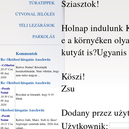
Sziasztok!
TÚRATIPPEK
ÚTVONAL JELÖLÉS
Holnap indulunk K
TÉLI LEZÁRÁSOK
PARKOLÁS
e a környéken oly
kutyát is?Ugyanis
Kommentek
Re: Októberi látogatás Auschwitz
~CsMarton
Kedves Noémi! Köszönjük
20:37 Csü,
hozzászólásaidat. Nem véletlen, hogy
Köszi!
06 Aug
nem tudsz magyar...
2026
Re: Októberi látogatás Auschwitz
Zsu
~Poczik
Noémi
Bocsánat az lemaradt, hogy 8-10
10:30 Csü,
főnek.
06 Aug
2026
Dodany przez uży
Októberi látogatás Auschwitz
~Poczik
Noémi
Kedves Gabi, Marci, Stefi és Ákos!
Użytkownik:
10:21 Csü,
Segítséget szeretnék kérni, 2026 őszi
06 Aug
szünet...