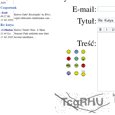
2026
E-mail:
Csoportunk
~Zsolt
Kedves Gabi! Köszönjük! Az IFA-t,
09:27 Hé,
Tytuł:
végül többszörös kérdésünkre sem...
13 Júl 2026
Re: kutya
~CsMarton
Kedves Tünde! Nem. A Tátrai
21:44 Szo,
Nemzeti Park területére nem lehet
11 Júl 2026
bevinni háziállatot,...
Treść:
Í