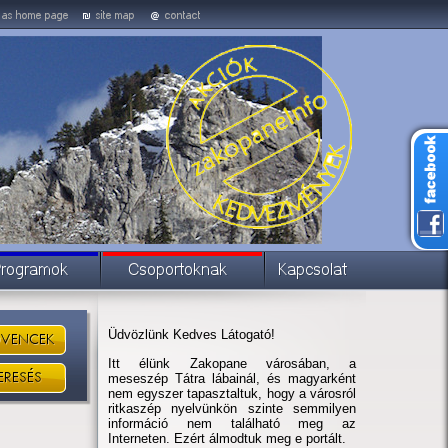
Üdvözlünk Kedves Látogató!
Itt élünk Zakopane városában, a
meseszép Tátra lábainál, és magyarként
nem egyszer tapasztaltuk, hogy a városról
ritkaszép nyelvünkön szinte semmilyen
információ nem található meg az
Interneten. Ezért álmodtuk meg e portált.