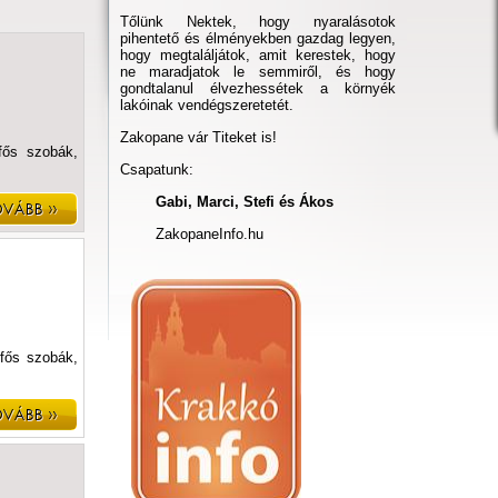
Tőlünk Nektek, hogy nyaralásotok
pihentető és élményekben gazdag legyen,
hogy megtaláljátok, amit kerestek, hogy
ne maradjatok le semmiről, és hogy
gondtalanul élvezhessétek a környék
lakóinak vendégszeretetét.
Zakopane vár Titeket is!
bfős szobák,
Csapatunk:
Gabi, Marci, Stefi és Ákos
ZakopaneInfo.hu
bfős szobák,