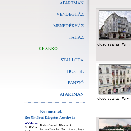
APARTMAN
VENDÉGHÁZ
MENEDÉKHÁZ
FAHÁZ
olcsó szállás, WiFi
KRAKKÓ
SZÁLLODA
HOSTEL
PANZIÓ
APARTMAN
olcsó szállás, WiFi
Kommentek
Re: Októberi látogatás Auschwitz
~CsMarton
Kedves Noémi! Köszönjük
20:37 Csü,
hozzászólásaidat. Nem véletlen, hogy