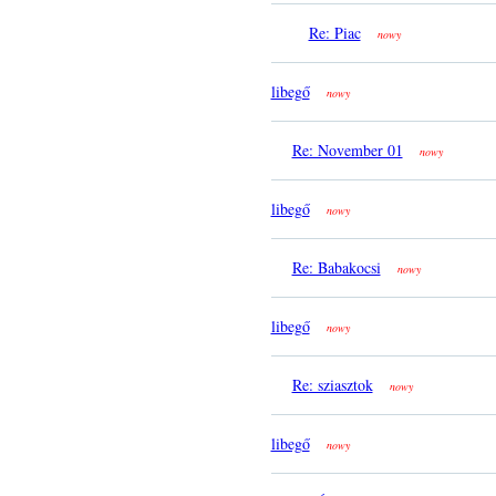
Re: Piac
nowy
libegő
nowy
Re: November 01
nowy
libegő
nowy
Re: Babakocsi
nowy
libegő
nowy
Re: sziasztok
nowy
libegő
nowy