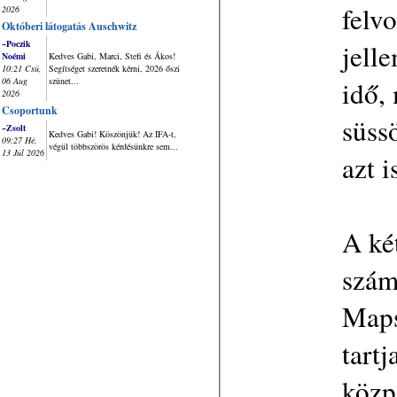
felvo
2026
Októberi látogatás Auschwitz
jelle
~Poczik
Noémi
Kedves Gabi, Marci, Stefi és Ákos!
10:21 Csü,
Segítséget szeretnék kérni, 2026 őszi
idő,
06 Aug
szünet...
2026
Csoportunk
süssö
~Zsolt
Kedves Gabi! Köszönjük! Az IFA-t,
09:27 Hé,
végül többszörös kérdésünkre sem...
13 Júl 2026
azt 
A ké
szám
Maps
tartja sz
közp