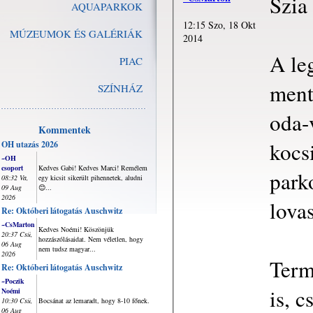
Szia
AQUAPARKOK
12:15 Szo, 18 Okt
MÚZEUMOK ÉS GALÉRIÁK
2014
A le
PIAC
ment
SZÍNHÁZ
oda-
Kommentek
kocs
OH utazás 2026
~OH
csoport
Kedves Gabi! Kedves Marci! Remélem
park
08:32 Va,
egy kicsit sikerült pihennetek, aludni
09 Aug
😊...
2026
lova
Re: Októberi látogatás Auschwitz
~CsMarton
Kedves Noémi! Köszönjük
20:37 Csü,
hozzászólásaidat. Nem véletlen, hogy
06 Aug
nem tudsz magyar...
2026
Term
Re: Októberi látogatás Auschwitz
~Poczik
is, c
Noémi
10:30 Csü,
Bocsánat az lemaradt, hogy 8-10 főnek.
06 Aug