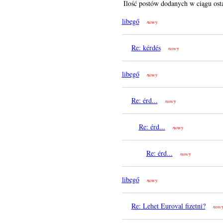
Ilość postów dodanych w ciągu osta
libegő
nowy
Re: kérdés
nowy
libegő
nowy
Re: érd...
nowy
Re: érd...
nowy
Re: érd...
nowy
libegő
nowy
Re: Lehet Euroval fizetni?
now