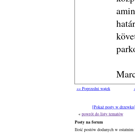
amin
hatá
köve
park
Marc
«« Poprzedni wątek
[Pokaż posty w drzewku
«
powrót do listy tematów
Posty na forum
Ilość postów dodanych w ostatnim 