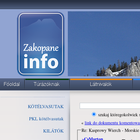
KÖTÉLVASUTAK
szukaj któregokolwiek 
PKL kötélvasutak
«
link do dokumentu komentowa
Re: Kasprowy Wierch - Morski
KILÁTÓK
~CsMarton