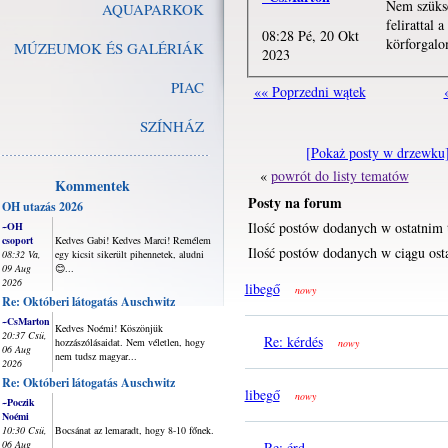
Nem szüksé
AQUAPARKOK
felirattal 
08:28 Pé, 20 Okt
körforgalo
MÚZEUMOK ÉS GALÉRIÁK
2023
PIAC
«« Poprzedni wątek
SZÍNHÁZ
[Pokaż posty w drzewku
«
powrót do listy tematów
Kommentek
Posty na forum
OH utazás 2026
Ilość postów dodanych w ostatnim 
~OH
csoport
Kedves Gabi! Kedves Marci! Remélem
Ilość postów dodanych w ciągu osta
08:32 Va,
egy kicsit sikerült pihennetek, aludni
09 Aug
😊...
2026
libegő
nowy
Re: Októberi látogatás Auschwitz
~CsMarton
Kedves Noémi! Köszönjük
20:37 Csü,
Re: kérdés
hozzászólásaidat. Nem véletlen, hogy
nowy
06 Aug
nem tudsz magyar...
2026
Re: Októberi látogatás Auschwitz
libegő
nowy
~Poczik
Noémi
10:30 Csü,
Bocsánat az lemaradt, hogy 8-10 főnek.
06 Aug
Re: érd...