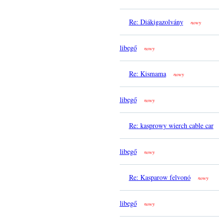
Re: Diákigazolvány
nowy
libegő
nowy
Re: Kismama
nowy
libegő
nowy
Re: kasprowy wierch cable car
libegő
nowy
Re: Kasparow felvonó
nowy
libegő
nowy