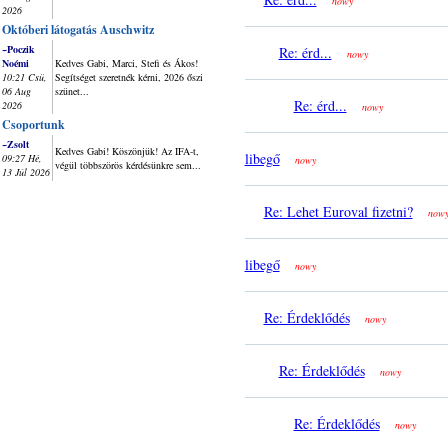
nowy
2026
Októberi látogatás Auschwitz
~Poczik
Re: érd...
nowy
Noémi
Kedves Gabi, Marci, Stefi és Ákos!
10:21 Csü,
Segítséget szeretnék kérni, 2026 őszi
06 Aug
szünet...
Re: érd...
2026
nowy
Csoportunk
~Zsolt
Kedves Gabi! Köszönjük! Az IFA-t,
libegő
09:27 Hé,
nowy
végül többszörös kérdésünkre sem...
13 Júl 2026
Re: Lehet Euroval fizetni?
now
libegő
nowy
Re: Érdeklődés
nowy
Re: Érdeklődés
nowy
Re: Érdeklődés
nowy