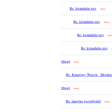
Re: kirándulás terv
nowy
Re: kirándulás terv
nowy
Re: kirándulás terv
now
Re: kirándulás terv
libegő
nowy
Re: Kasprowy Wierch - Morski
libegő
nowy
Re: lanovka jegyelővétel
nowy