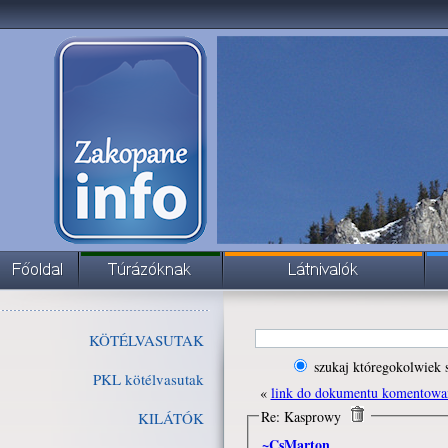
KÖTÉLVASUTAK
szukaj któregokolwiek 
PKL kötélvasutak
«
link do dokumentu komentowa
Re: Kasprowy
KILÁTÓK
~CsMarton