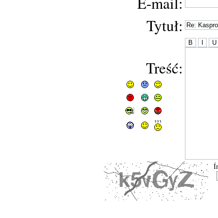
E-mail:
Tytuł:
Treść:
Í