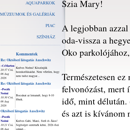
Szia Mary!
AQUAPARKOK
MÚZEUMOK ÉS GALÉRIÁK
A legjobban azzal
PIAC
SZÍNHÁZ
oda-vissza a hegye
Oko parkolójához, 
Kommentek
Re: Októberi látogatás Auschwitz
~CsMarton
Kedves Noémi! Köszönjük
20:37 Csü,
hozzászólásaidat. Nem véletlen, hogy
Természetesen ez m
06 Aug
nem tudsz magyar...
2026
Re: Októberi látogatás Auschwitz
felvonózást, mert í
~Poczik
Noémi
Bocsánat az lemaradt, hogy 8-10
idő, mint délután.
10:30 Csü,
főnek.
06 Aug
2026
és azt is kívánom 
Októberi látogatás Auschwitz
~Poczik
Noémi
Kedves Gabi, Marci, Stefi és Ákos!
10:21 Csü,
Segítséget szeretnék kérni, 2026 őszi
06 Aug
szünet...