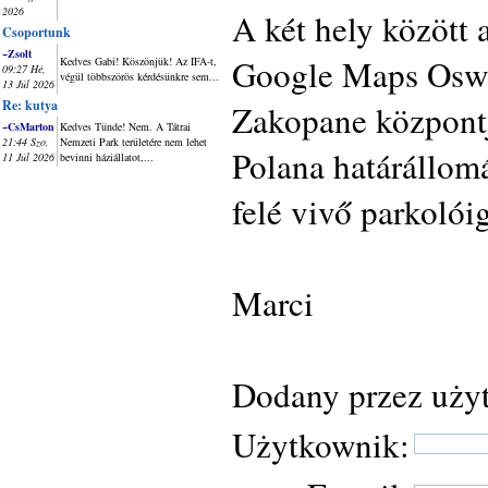
2026
A két hely között 
Csoportunk
~Zsolt
Google Maps Oswal
Kedves Gabi! Köszönjük! Az IFA-t,
09:27 Hé,
végül többszörös kérdésünkre sem...
13 Júl 2026
Re: kutya
Zakopane központjá
~CsMarton
Kedves Tünde! Nem. A Tátrai
21:44 Szo,
Nemzeti Park területére nem lehet
Polana határállom
11 Júl 2026
bevinni háziállatot,...
felé vivő parkolóig
Marci
Dodany przez uży
Użytkownik: