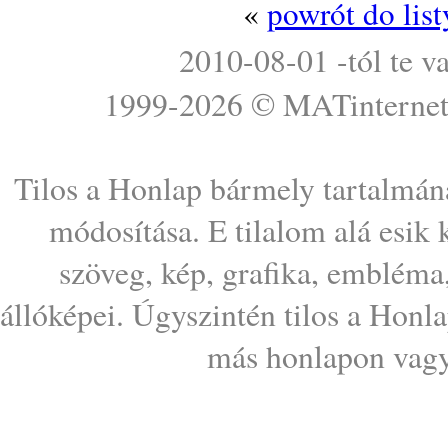
«
powrót do lis
2010-08-01 -tól te v
1999-2026 ©
MATinterne
Tilos a Honlap bármely tartalmána
módosítása. E tilalom alá esik
szöveg, kép, grafika, embléma
állóképei. Úgyszintén tilos a Honl
más honlapon vagy