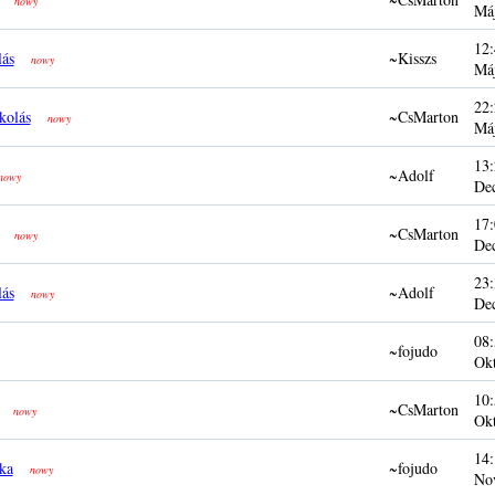
nowy
Má
12:
lás
~Kisszs
nowy
Má
22:
kolás
~CsMarton
nowy
Má
13:
~Adolf
nowy
De
17:
~CsMarton
nowy
De
23:
lás
~Adolf
nowy
De
08:
~fojudo
Ok
10:
~CsMarton
nowy
Ok
14:
ka
~fojudo
nowy
No