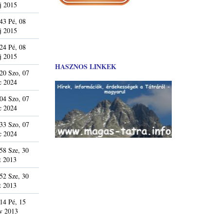
j 2015
43 Pé, 08
j 2015
24 Pé, 08
j 2015
HASZNOS LINKEK
20 Szo, 07
c 2024
04 Szo, 07
c 2024
33 Szo, 07
c 2024
58 Sze, 30
t 2013
52 Sze, 30
t 2013
14 Pé, 15
v 2013