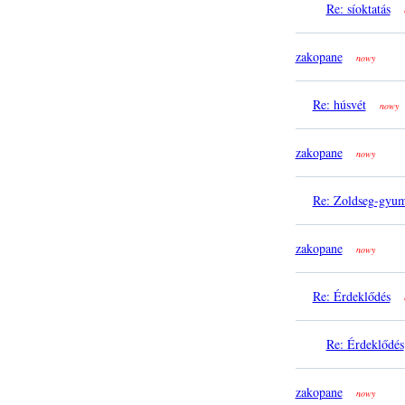
Re: síoktatás
zakopane
nowy
Re: húsvét
nowy
zakopane
nowy
Re: Zoldseg-gyum
zakopane
nowy
Re: Érdeklődés
Re: Érdeklődés
zakopane
nowy