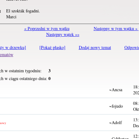
El szokták fogadni.
t
Marci
« Poprzedni w tym wątku
Następny w tym wątku »
Następny wątek »»
sty w drzewku]
[Pokaż płasko]
Dodaj nowy temat
Odpowi
 tematów
3
ch w ostatnim tygodniu:
0
h w ciągu ostatniego dnia:
18:
~Ancsa
20
08:
~fojudo
Ok
13:
~Adolf
nowy
De
12:
~CsMarton