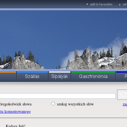
óregokolwiek słowa
szukaj wszystkich słów
za
ntu komentowanego
Kedves Juli!