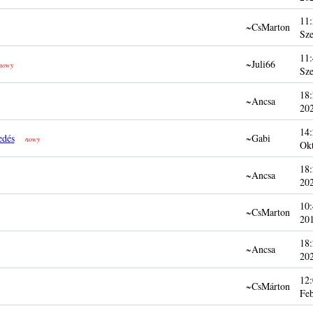
11:
~CsMarton
Sze
11:
~Juli66
nowy
Sze
18:
~Ancsa
20
14:
edés
~Gabi
nowy
Ok
18:
~Ancsa
20
10:
~CsMarton
20
18:
~Ancsa
20
12:
~CsMárton
Fe