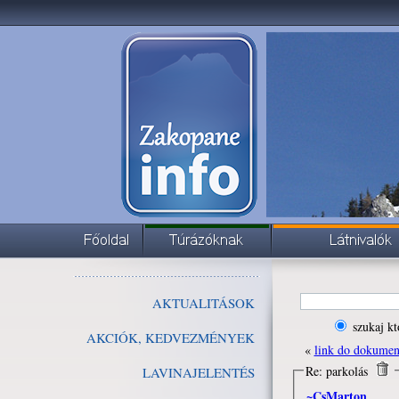
AKTUALITÁSOK
szukaj kt
AKCIÓK, KEDVEZMÉNYEK
«
link do dokume
Re: parkolás
LAVINAJELENTÉS
~CsMarton