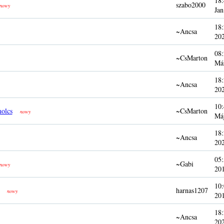
18:
szabo2000
nowy
Jan
18:
~Ancsa
20
08:
~CsMarton
Má
18:
~Ancsa
20
10:
olcs
~CsMarton
nowy
Má
18:
~Ancsa
20
05:
~Gabi
nowy
20
10:
harnas1207
nowy
20
18:
~Ancsa
20