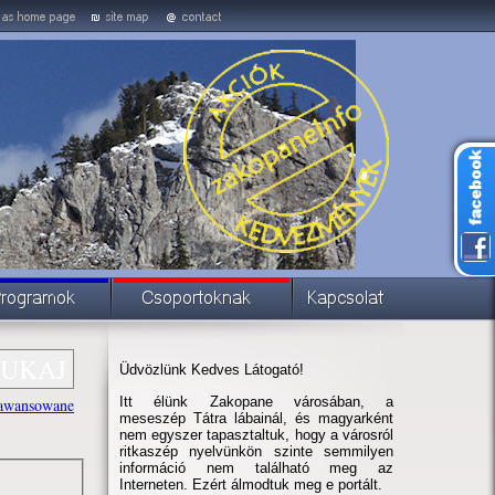
Üdvözlünk Kedves Látogató!
Itt élünk Zakopane városában, a
awansowane
meseszép Tátra lábainál, és magyarként
nem egyszer tapasztaltuk, hogy a városról
ritkaszép nyelvünkön szinte semmilyen
információ nem található meg az
Interneten. Ezért álmodtuk meg e portált.