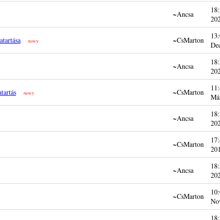
18:
~Ancsa
20
13:
atartása
~CsMarton
nowy
De
18:
~Ancsa
20
11:
tartás
~CsMarton
nowy
Má
18:
~Ancsa
20
17:
~CsMarton
20
18:
~Ancsa
20
10:
~CsMarton
No
18: