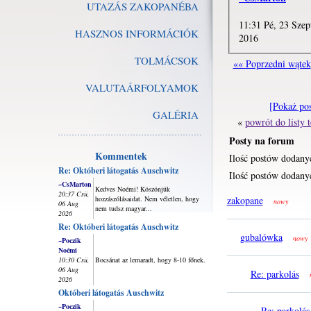
UTAZÁS ZAKOPANÉBA
11:31 Pé, 23 Szep
HASZNOS INFORMÁCIÓK
2016
TOLMÁCSOK
«« Poprzedni wątek
VALUTAÁRFOLYAMOK
[Pokaż po
GALÉRIA
«
powrót do listy
Posty na forum
Kommentek
Ilość postów dodany
Re: Októberi látogatás Auschwitz
Ilość postów dodanyc
~CsMarton
Kedves Noémi! Köszönjük
20:37 Csü,
hozzászólásaidat. Nem véletlen, hogy
zakopane
nowy
06 Aug
nem tudsz magyar...
2026
Re: Októberi látogatás Auschwitz
gubalówka
nowy
~Poczik
Noémi
10:30 Csü,
Bocsánat az lemaradt, hogy 8-10 főnek.
06 Aug
Re: parkolás
2026
Októberi látogatás Auschwitz
~Poczik
Re: parkolás