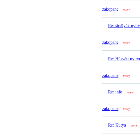
zakopane
nowy
Re: sípályák nyitv
zakopane
nowy
Re: Húsvéti nyitva
zakopane
nowy
Re: info
nowy
zakopane
nowy
Re: Kutya
nowy