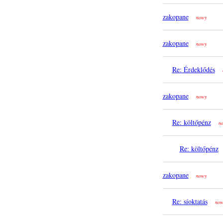
zakopane
nowy
zakopane
nowy
Re: Érdeklődés
zakopane
nowy
Re: költőpénz
n
Re: költőpénz
zakopane
nowy
Re: síoktatás
now