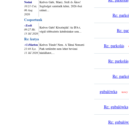
Noémi
Kedves Gabi, Marci, Stefi és Ákos!
10:21 Csü,
Segítséget szeretnék kérni, 2026 őszi
06 Aug
szünet...
2026
Re: parko
Csoportunk
~Zsolt
Kedves Gabi! Köszönjük! Az IFA-t,
09:27 Hé,
Re: par
végül többszörös kérdésünkre sem...
13 Júl 2026
Re: kutya
~CsMarton
Kedves Tünde! Nem. A Tátrai Nemzeti
Re: parkolás
21:44 Szo,
Park területére nem lehet bevinni
11 Júl 2026
háziállatot,...
Re: parkolás
Re: parko
gubalówka
nowy
Re: gubalówka
Re: gubalów