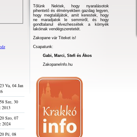
Tőlünk Nektek, hogy nyaralásotok
pihentető és élményekben gazdag legyen,
hogy megtaláljátok, amit kerestek, hogy
ne maradjatok le semmiről, és hogy
gondtalanul élvezhessétek a környék
lakóinak vendégszeretetét.
Zakopane vár Titeket is!
edz
Csapatunk:
Gabi, Marci, Stefi és Ákos
ZakopaneInfo.hu
23 Va, 04 Jan
26
58 Sze, 30
t 2013
20 Szo, 07
c 2024
20 Pé, 08