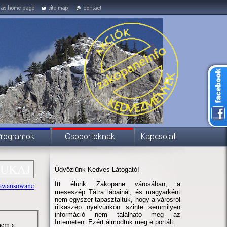
Üdvözlünk Kedves Látogató!
Itt élünk Zakopane városában, a
awansowane
meseszép Tátra lábainál, és magyarként
nem egyszer tapasztaltuk, hogy a városról
ritkaszép nyelvünkön szinte semmilyen
információ nem található meg az
Interneten. Ezért álmodtuk meg e portált.
 nem a