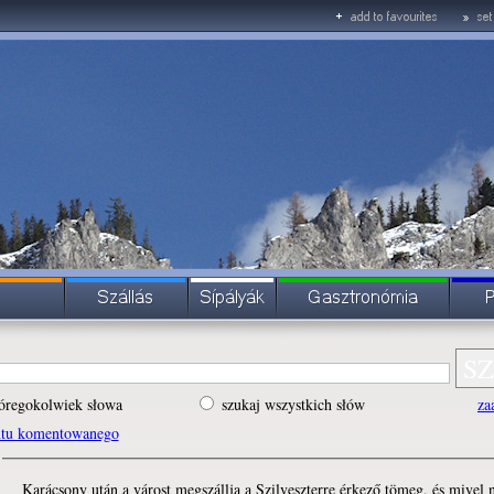
óregokolwiek słowa
szukaj wszystkich słów
za
ntu komentowanego
Karácsony után a várost megszállja a Szilveszterre érkező tömeg, és mivel