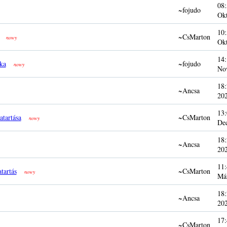
08:
~fojudo
Ok
10:
~CsMarton
nowy
Ok
14:
ka
~fojudo
nowy
No
18:
~Ancsa
20
13:
atartása
~CsMarton
nowy
De
18:
~Ancsa
20
11:
tartás
~CsMarton
nowy
Má
18:
~Ancsa
20
17:
~CsMarton