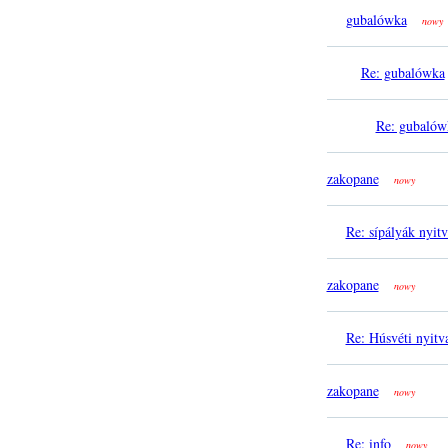
gubalówka
nowy
Re: gubalówka
Re: gubalów
zakopane
nowy
Re: sípályák nyitv
zakopane
nowy
Re: Húsvéti nyitva
zakopane
nowy
Re: info
nowy