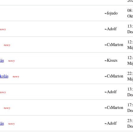
20
08:
~fojudo
Ok
13:
~Adolf
nowy
De
12:
~CsMarton
nowy
Má
12:
lás
~Kisszs
nowy
Má
22:
kolás
~CsMarton
nowy
Má
13:
~Adolf
nowy
De
17:
~CsMarton
nowy
De
23:
lás
~Adolf
nowy
De