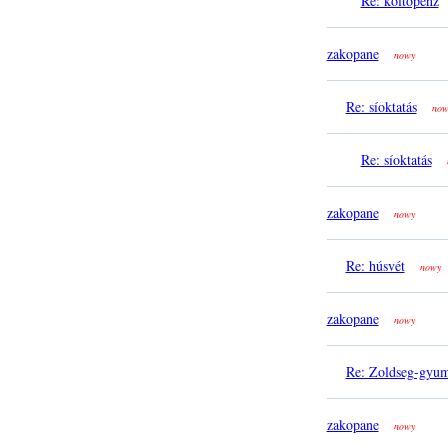
Re: költőpénz
zakopane
nowy
Re: síoktatás
now
Re: síoktatás
zakopane
nowy
Re: húsvét
nowy
zakopane
nowy
Re: Zoldseg-gyum
zakopane
nowy