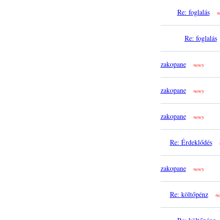
Re: foglalás
n
Re: foglalás
zakopane
nowy
zakopane
nowy
zakopane
nowy
Re: Érdeklődés
zakopane
nowy
Re: költőpénz
n