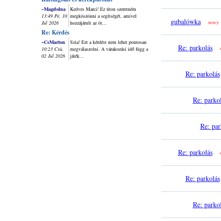
~Magdolna
Kedves Marci! Ez úton szeretném
13:49 Pé, 10
megköszönni a segítségét, amivel
gubalówka
nowy
Júl 2026
hozzájárult az öt...
Re: Kérdés
~CsMarton
Szia! Ezt a kérdést nem lehet pontosan
Re: parkolás
10:23 Csü,
megválaszolni. A várakozási idő függ a
02 Júl 2026
játék...
Re: parkolás
Re: parko
Re: par
Re: parkolás
Re: parkolás
Re: parko