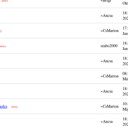
~Brigi
nowy
Ok
18:
~Ancsa
20
17:
~CsMarton
y
Jan
18:
szabo2000
nowy
Jan
18:
~Ancsa
20
08:
~CsMarton
Má
18:
~Ancsa
20
10:
olcs
~CsMarton
nowy
Má
18:
~Ancsa
20