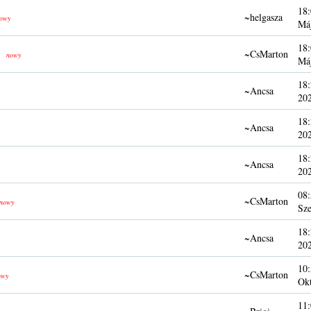
18:
~helgasza
owy
Má
18:
~CsMarton
nowy
Má
18:
~Ancsa
20
18:
~Ancsa
20
18:
~Ancsa
20
08:
~CsMarton
nowy
Sze
18:
~Ancsa
20
10:
~CsMarton
owy
Ok
11: