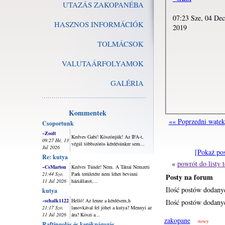
UTAZÁS ZAKOPANÉBA
07:23 Sze, 04 Dec
HASZNOS INFORMÁCIÓK
2019
TOLMÁCSOK
VALUTAÁRFOLYAMOK
GALÉRIA
Kommentek
«« Poprzedni wątek
Csoportunk
~Zsolt
Kedves Gabi! Köszönjük! Az IFA-t,
09:27 Hé, 13
végül többszörös kérdésünkre sem...
Júl 2026
[Pokaż po
Re: kutya
«
powrót do listy
~CsMarton
Kedves Tünde! Nem. A Tátrai Nemzeti
21:44 Szo,
Park területére nem lehet bevinni
Posty na forum
11 Júl 2026
háziállatot,...
Ilość postów dodany
kutya
~schalk1122
Helló! Az lenne a kérdésem,h
Ilość postów dodanyc
21:17 Szo,
lanovkával fel jöhet a kutya? Mennyi az
11 Júl 2026
ára? Köszi a...
zakopane
nowy
Raftingolás és kerékpározás