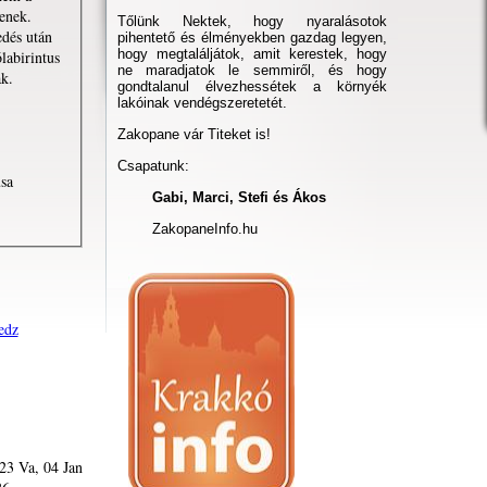
senek.
Tőlünk Nektek, hogy nyaralásotok
edés után
pihentető és élményekben gazdag legyen,
hogy megtaláljátok, amit kerestek, hogy
labirintus
ne maradjatok le semmiről, és hogy
ak.
gondtalanul élvezhessétek a környék
lakóinak vendégszeretetét.
Zakopane vár Titeket is!
Csapatunk:
usa
Gabi, Marci, Stefi és Ákos
ZakopaneInfo.hu
edz
23 Va, 04 Jan