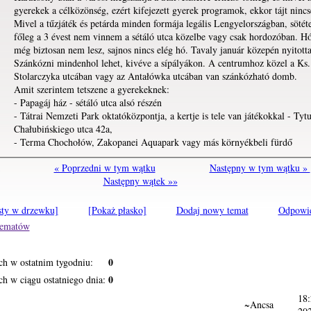
gyerekek a célközönség, ezért kifejezett gyerek programok, ekkor tájt ninc
Mivel a tűzjáték és petárda minden formája legális Lengyelországban, sötét
főleg a 3 évest nem vinnem a sétáló utca közelbe vagy csak hordozóban. Hó
még biztosan nem lesz, sajnos nincs elég hó. Tavaly január közepén nyitott
Szánkózni mindenhol lehet, kivéve a sípályákon. A centrumhoz közel a Ks.
Stolarczyka utcában vagy az Antałówka utcában van szánkózható domb.
Amit szerintem tetszene a gyerekeknek:
- Papagáj ház - sétáló utca alsó részén
- Tátrai Nemzeti Park oktatóközpontja, a kertje is tele van játékokkal - Tyt
Chałubińskiego utca 42a,
- Terma Chochołów, Zakopanei Aquapark vagy más környékbeli fürdő
« Poprzedni w tym wątku
Następny w tym wątku »
Następny wątek »»
sty w drzewku]
[Pokaż płasko]
Dodaj nowy temat
Odpowi
 tematów
0
ch w ostatnim tygodniu:
0
h w ciągu ostatniego dnia:
18:
~Ancsa