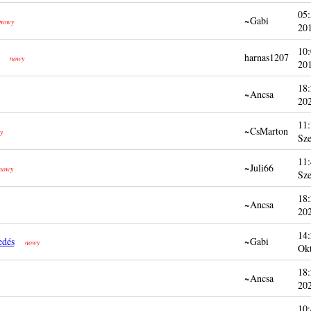
05:
~Gabi
nowy
20
10:
harnas1207
nowy
20
18:
~Ancsa
20
11:
~CsMarton
y
Sze
11:
~Juli66
nowy
Sze
18:
~Ancsa
20
14:
edés
~Gabi
nowy
Ok
18:
~Ancsa
20
10: