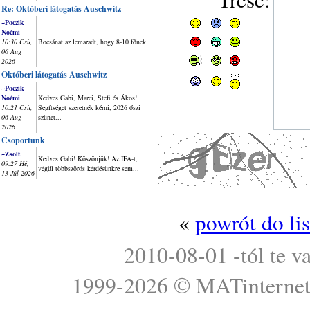
Re: Októberi látogatás Auschwitz
~Poczik
Noémi
10:30 Csü,
Bocsánat az lemaradt, hogy 8-10 főnek.
06 Aug
2026
Októberi látogatás Auschwitz
~Poczik
Noémi
Kedves Gabi, Marci, Stefi és Ákos!
10:21 Csü,
Segítséget szeretnék kérni, 2026 őszi
06 Aug
szünet...
2026
Csoportunk
~Zsolt
Kedves Gabi! Köszönjük! Az IFA-t,
09:27 Hé,
végül többszörös kérdésünkre sem...
13 Júl 2026
«
powrót do li
2010-08-01 -tól te v
1999-2026 ©
MATinterne