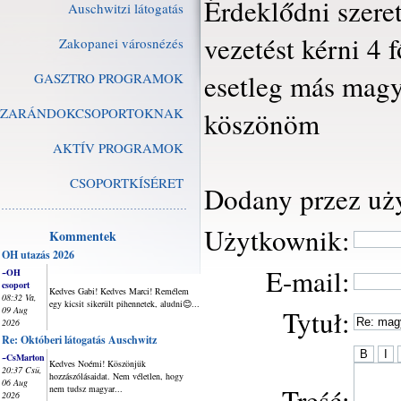
Érdeklődni szere
Auschwitzi látogatás
vezetést kérni 4 
Zakopanei városnézés
esetleg más magy
GASZTRO PROGRAMOK
ZARÁNDOKCSOPORTOKNAK
köszönöm
AKTÍV PROGRAMOK
CSOPORTKÍSÉRET
Dodany przez uż
Użytkownik:
Kommentek
OH utazás 2026
E-mail:
~OH
csoport
Kedves Gabi! Kedves Marci! Remélem
08:32 Va,
egy kicsit sikerült pihennetek, aludni😊...
09 Aug
Tytuł:
2026
Re: Októberi látogatás Auschwitz
~CsMarton
Kedves Noémi! Köszönjük
20:37 Csü,
hozzászólásaidat. Nem véletlen, hogy
06 Aug
Treść:
nem tudsz magyar...
2026