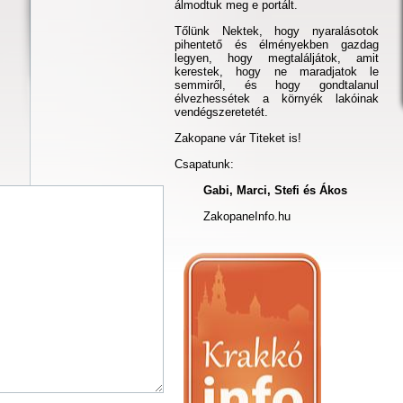
álmodtuk meg e portált.
Tőlünk Nektek, hogy nyaralásotok
pihentető és élményekben gazdag
legyen, hogy megtaláljátok, amit
kerestek, hogy ne maradjatok le
semmiről, és hogy gondtalanul
élvezhessétek a környék lakóinak
vendégszeretetét.
Zakopane vár Titeket is!
Csapatunk:
Gabi, Marci, Stefi és Ákos
ZakopaneInfo.hu