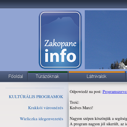
Odpowiedź na post:
Programszerve
KULTÚRÁLIS PROGRAMOK
Treść:
Krakkói városnézés
Kedves Marci!
Wieliczka idegenvezetés
Nagyon szépen köszönjük a segítség
A program nagyon jól sikerült, az 