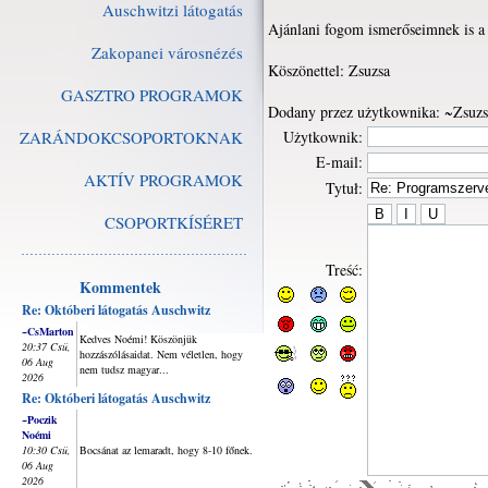
Auschwitzi látogatás
Ajánlani fogom ismerőseimnek is a
Zakopanei városnézés
Köszönettel: Zsuzsa
GASZTRO PROGRAMOK
Dodany przez użytkownika: ~Zsuzs
ZARÁNDOKCSOPORTOKNAK
Użytkownik:
E-mail:
AKTÍV PROGRAMOK
Tytuł:
CSOPORTKÍSÉRET
Treść:
Kommentek
Re: Októberi látogatás Auschwitz
~CsMarton
Kedves Noémi! Köszönjük
20:37 Csü,
hozzászólásaidat. Nem véletlen, hogy
06 Aug
nem tudsz magyar...
2026
Re: Októberi látogatás Auschwitz
~Poczik
Noémi
10:30 Csü,
Bocsánat az lemaradt, hogy 8-10 főnek.
06 Aug
2026