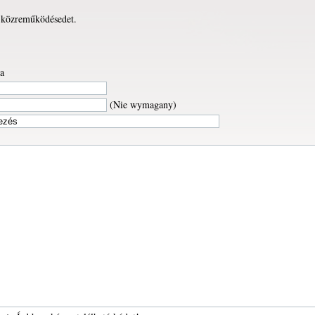
 közreműködésedet.
a
(Nie wymagany)