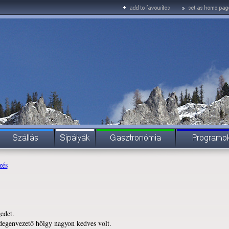
zés
edet.
idegenvezető hölgy nagyon kedves volt.