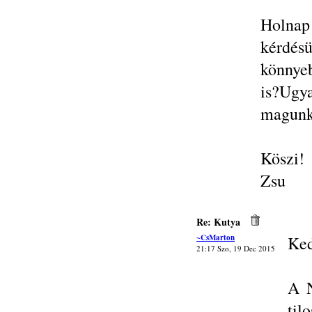
Holnap
kérdé
könnyeb
is?Ug
magunk
Köszi!
Zsu
Re: Kutya
~CsMarton
Ked
21:17 Szo, 19 Dec 2015
A N
til