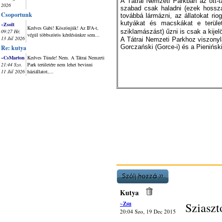
A Tátrai Nemzeti Parkban az ott-t
2026
szabad csak haladni (ezek hossza
Csoportunk
továbbá lármázni, az állatokat ri
kutyákat és macskákat e területr
~Zsolt
Kedves Gabi! Köszönjük! Az IFA-t,
09:27 Hé,
sziklamászást) űzni is csak a kijel
végül többszörös kérdésünkre sem...
13 Júl 2026
A Tátrai Nemzeti Parkhoz viszonyl
Gorczański (Gorce-i) és a Pieniński 
Re: kutya
~CsMarton
Kedves Tünde! Nem. A Tátrai Nemzeti
21:44 Szo,
Park területére nem lehet bevinni
11 Júl 2026
háziállatot,...
Kutya
~Zsu
Sziaszt
20:04 Szo, 19 Dec 2015