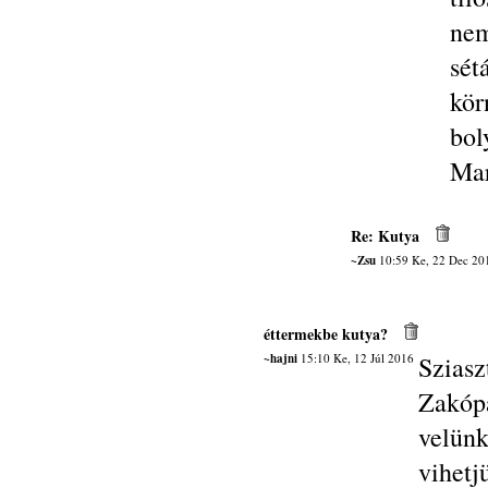
nem
sét
kö
bol
Mar
Re: Kutya
~Zsu
10:59 Ke, 22 Dec 20
éttermekbe kutya?
~hajni
15:10 Ke, 12 Júl 2016
Sziasz
Zakóp
velünk
vihetj