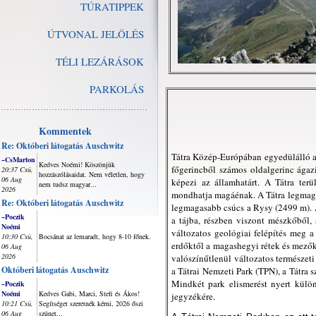
TÚRATIPPEK
ÚTVONAL JELÖLÉS
TÉLI LEZÁRÁSOK
PARKOLÁS
Kommentek
Re: Októberi látogatás Auschwitz
Tátra Közép-Európában egyedülálló a
~CsMarton
Kedves Noémi! Köszönjük
főgerincből számos oldalgerinc ágaz
20:37 Csü,
hozzászólásaidat. Nem véletlen, hogy
06 Aug
képezi az államhatárt. A Tátra ter
nem tudsz magyar...
2026
mondhatja magáénak. A Tátra legmaga
Re: Októberi látogatás Auschwitz
legmagasabb csúcs a Rysy (2499 m). A 
~Poczik
a tájba, részben viszont mészkőből,
Noémi
változatos geológiai felépítés meg 
10:30 Csü,
Bocsánat az lemaradt, hogy 8-10 főnek.
erdőktől a magashegyi rétek és mezők 
06 Aug
2026
valószínűtlenül változatos természeti
Októberi látogatás Auschwitz
a Tátrai Nemzeti Park (TPN), a Tátra
Mindkét park elismerést nyert külön
~Poczik
Noémi
Kedves Gabi, Marci, Stefi és Ákos!
jegyzékére.
10:21 Csü,
Segítséget szeretnék kérni, 2026 őszi
06 Aug
szünet...