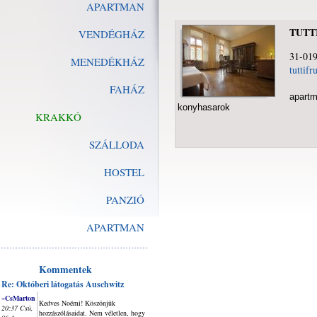
APARTMAN
TUTT
VENDÉGHÁZ
31-019
MENEDÉKHÁZ
tuttifr
FAHÁZ
apartm
konyhasarok
KRAKKÓ
SZÁLLODA
HOSTEL
PANZIÓ
APARTMAN
Kommentek
Re: Októberi látogatás Auschwitz
~CsMarton
Kedves Noémi! Köszönjük
20:37 Csü,
hozzászólásaidat. Nem véletlen, hogy