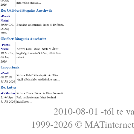
06 Aug
nem tudsz magyar...
2026
Re: Októberi látogatás Auschwitz
~Poczik
Noémi
10:30 Csü,
Bocsánat az lemaradt, hogy 8-10 főnek.
06 Aug
2026
Októberi látogatás Auschwitz
~Poczik
Noémi
Kedves Gabi, Marci, Stefi és Ákos!
10:21 Csü,
Segítséget szeretnék kérni, 2026 őszi
06 Aug
szünet...
2026
Csoportunk
~Zsolt
Kedves Gabi! Köszönjük! Az IFA-t,
09:27 Hé,
végül többszörös kérdésünkre sem...
13 Júl 2026
Re: kutya
~CsMarton
Kedves Tünde! Nem. A Tátrai Nemzeti
21:44 Szo,
Park területére nem lehet bevinni
11 Júl 2026
háziállatot,...
2010-08-01 -tól te v
1999-2026 ©
MATinterne