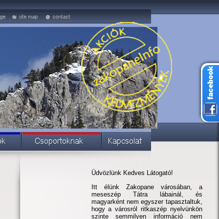
Üdvözlünk Kedves Látogató!
Itt élünk Zakopane városában, a
meseszép Tátra lábainál, és
magyarként nem egyszer tapasztaltuk,
hogy a városról ritkaszép nyelvünkön
szinte semmilyen információ nem