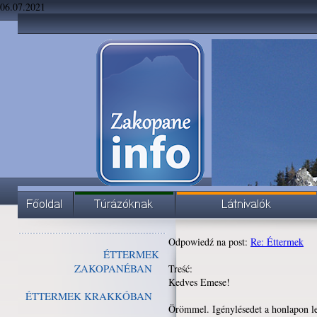
06.07.2021
Odpowiedź na post:
Re: Éttermek
ÉTTERMEK
ZAKOPANÉBAN
Treść:
Kedves Emese!
ÉTTERMEK KRAKKÓBAN
Örömmel. Igénylésedet a honlapon le