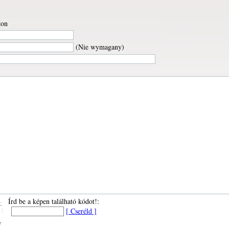
ton
(Nie wymagany)
Írd be a képen található kódot!:
[ Cseréld ]