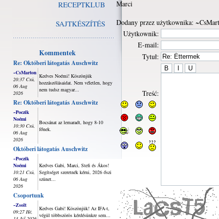
Marci
RECEPTKLUB
Dodany przez użytkownika: ~CsMar
SAJTKÉSZÍTÉS
Użytkownik:
E-mail:
Kommentek
Tytuł:
Re: Októberi látogatás Auschwitz
~CsMarton
Kedves Noémi! Köszönjük
20:37 Csü,
hozzászólásaidat. Nem véletlen, hogy
06 Aug
nem tudsz magyar...
Treść:
2026
Re: Októberi látogatás Auschwitz
~Poczik
Noémi
Bocsánat az lemaradt, hogy 8-10
10:30 Csü,
főnek.
06 Aug
2026
Októberi látogatás Auschwitz
~Poczik
Noémi
Kedves Gabi, Marci, Stefi és Ákos!
10:21 Csü,
Segítséget szeretnék kérni, 2026 őszi
06 Aug
szünet...
2026
Csoportunk
~Zsolt
Kedves Gabi! Köszönjük! Az IFA-t,
09:27 Hé,
végül többszörös kérdésünkre sem...
13 Júl 2026