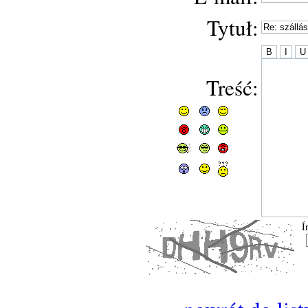
Tytuł:
Treść:
Í