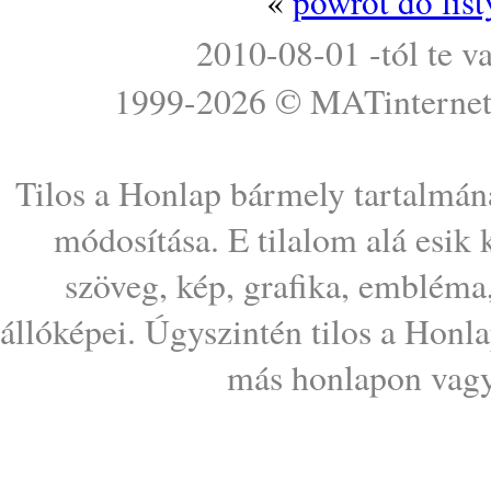
«
powrót do lis
2010-08-01 -tól te v
1999-2026 ©
MATinterne
Tilos a Honlap bármely tartalmána
módosítása. E tilalom alá esik
szöveg, kép, grafika, embléma
állóképei. Úgyszintén tilos a Honl
más honlapon vagy