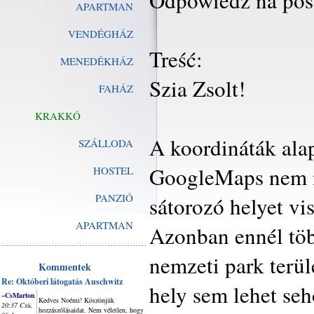
Odpowiedź na pos
APARTMAN
VENDÉGHÁZ
Treść:
MENEDÉKHÁZ
Szia Zsolt!
FAHÁZ
KRAKKÓ
A koordináták alap
SZÁLLODA
GoogleMaps nem mu
HOSTEL
PANZIÓ
sátorozó helyet vi
APARTMAN
Azonban ennél tö
nemzeti park terüle
Kommentek
Re: Októberi látogatás Auschwitz
hely sem lehet se
~CsMarton
Kedves Noémi! Köszönjük
20:37 Csü,
hozzászólásaidat. Nem véletlen, hogy