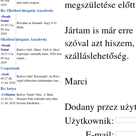
megszületése előtt
06 Aug
nem tudsz magyar...
2026
Re: Októberi látogatás Auschwitz
~Poczik
Noémi
Bocsánat az lemaradt, hogy 8-10
10:30 Csü,
Jártam is már err
főnek.
06 Aug
2026
szóval azt hiszem
Októberi látogatás Auschwitz
~Poczik
Noémi
Kedves Gabi, Marci, Stefi és Ákos!
szálláslehetőség.
10:21 Csü,
Segítséget szeretnék kérni, 2026 őszi
06 Aug
szünet...
2026
Csoportunk
~Zsolt
Kedves Gabi! Köszönjük! Az IFA-t,
Marci
09:27 Hé,
végül többszörös kérdésünkre sem...
13 Júl 2026
Re: kutya
~CsMarton
Kedves Tünde! Nem. A Tátrai
21:44 Szo,
Nemzeti Park területére nem lehet
Dodany przez uży
11 Júl 2026
bevinni háziállatot,...
Użytkownik:
E-mail: