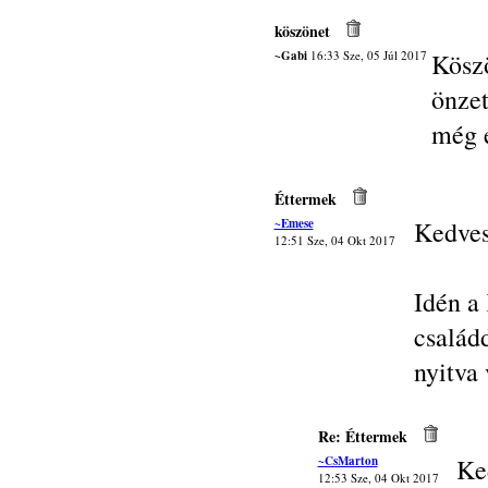
köszönet
~Gabi
16:33 Sze, 05 Júl 2017
Kösz
önze
még e
Éttermek
~Emese
Kedves
12:51 Sze, 04 Okt 2017
Idén a
család
nyitva
Re: Éttermek
~CsMarton
Ke
12:53 Sze, 04 Okt 2017