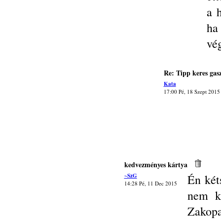
a h
ha
vég
Re: Tipp keres gas
Kata
17:00 Pé, 18 Szept 2015
kedvezményes kártya
~SzG
Én két
14:28 Pé, 11 Dec 2015
nem ka
Zakop