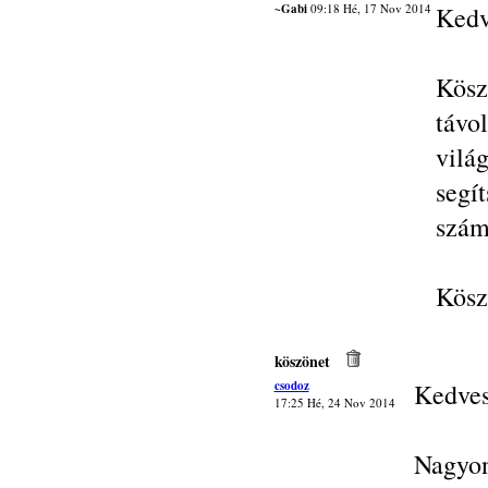
~Gabi
09:18 Hé, 17 Nov 2014
Kedv
Kösz
távo
vilá
segí
szám
Kösz
köszönet
csodoz
Kedves
17:25 Hé, 24 Nov 2014
Nagyon