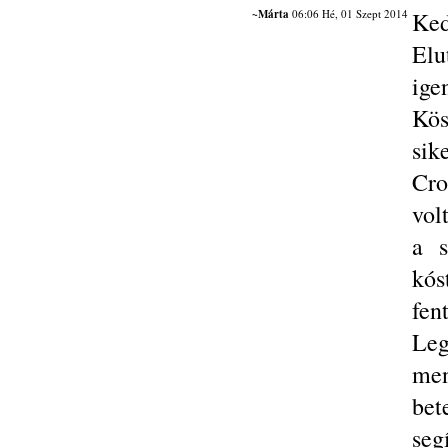
~Márta
06:06 Hé, 01 Szept 2014
Ked
Elu
ig
Kös
sik
Cro
vol
a s
kós
fen
Leg
men
be
s