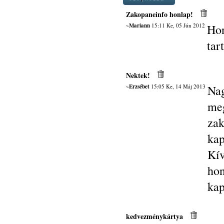
Zakopaneinfo honlap!
~Mariann
15:11 Ke, 05 Jún 2012
Hon
tar
Nektek!
~Erzsébet
15:05 Ke, 14 Máj 2013
Na
me
zak
kap
Kí
hon
kap
kedvezménykártya