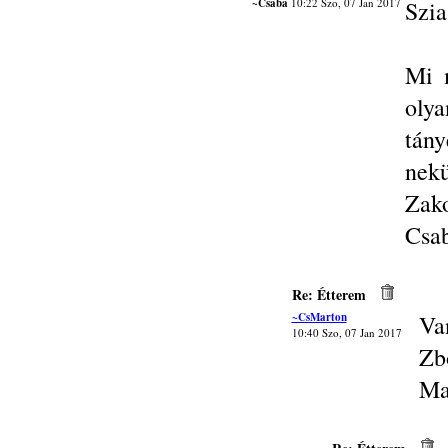
~Csaba
10:22 Szo, 07 Jan 2017
Szia
Mi 
oly
tány
nek
Zako
Csa
Re: Étterem
~CsMarton
Va
10:40 Szo, 07 Jan 2017
Zbó
Ma