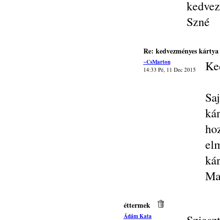
kedvez
Szné
Re: kedvezményes kártya
~CsMarton
Ke
14:33 Pé, 11 Dec 2015
Sa
ká
ho
el
kár
Ma
éttermek
Ádám Kata