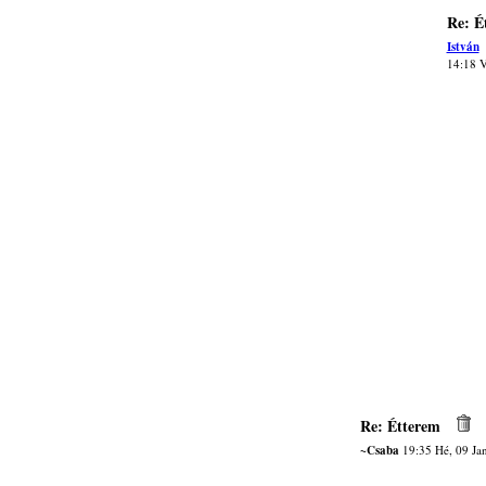
Re: É
István
14:18 V
Re: Étterem
~Csaba
19:35 Hé, 09 Ja