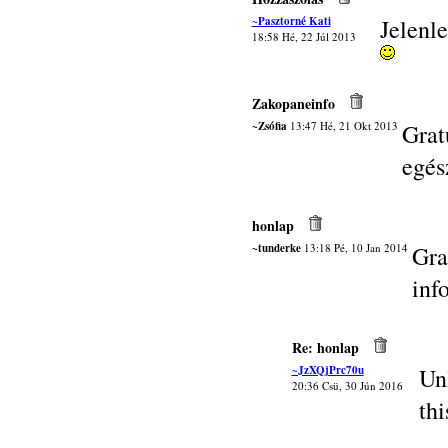
~Pasztorné Kati
Jelenle
18:58 Hé, 22 Júl 2013
Zakopaneinfo
~Zsófia
13:47 Hé, 21 Okt 2013
Grat
egés
honlap
~tunderke
13:18 Pé, 10 Jan 2014
Gra
inf
Re: honlap
~JzXQjPrc70u
Un
20:36 Csü, 30 Jún 2016
thi