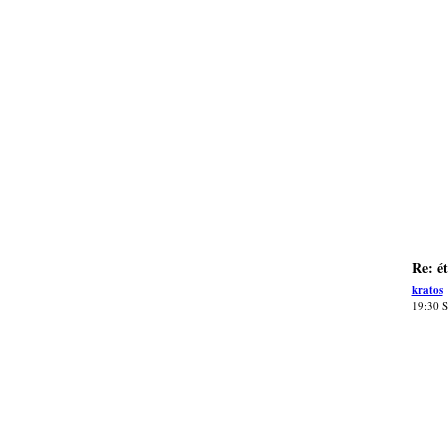
Re: é
kratos
19:30 S