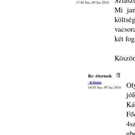
Sziasz
17:40 Szo, 09 Jan 2016
Mi ja
költsé
vacsora
két fog
Köszön
Re: éttermek
~Kálmán
Ol
18:05 Szo, 09 Jan 2016
jóf
Ká
Fő
4sz
ubo