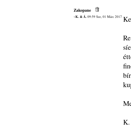
Zakopane
~K. & Á.
09:59 Sze, 01 Márc 2017
Ke
Re
sí
ét
fi
bí
ku
Me
K.