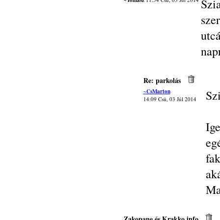
~Tomasz
Szi
sze
utc
napr
Re: parkolás
~CsMarton
Sz
14:09 Csü, 03 Júl 2014
Ig
eg
fak
aká
Ma
Zakopane és Krakko info