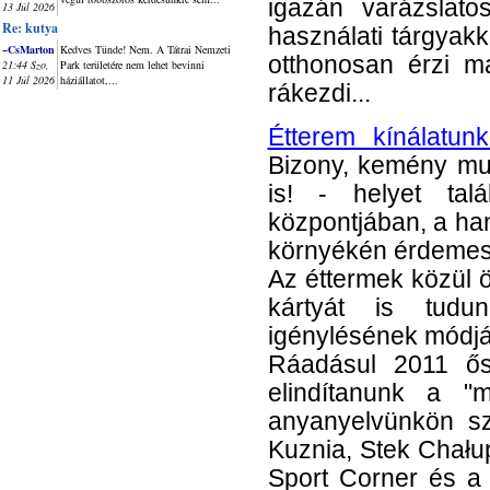
igazán varázslato
13 Júl 2026
Re: kutya
használati tárgyak
~CsMarton
Kedves Tünde! Nem. A Tátrai Nemzeti
otthonosan érzi 
21:44 Szo,
Park területére nem lehet bevinni
11 Júl 2026
háziállatot,...
rákezdi...
Étterem kínálatun
Bizony, kemény mun
is! - helyet tal
központjában, a ha
környékén érdemes
Az éttermek közül
kártyát is tudun
igénylésének módj
Ráadásul 2011 ősz
elindítanunk a "m
anyanyelvünkön sz
Kuznia, Stek Chału
Sport Corner és a 