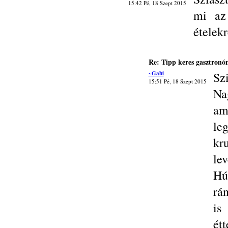
15:42 Pé, 18 Szept 2015
mi az
ételek
Re: Tipp keres gasztronó
~Gabi
Szi
15:51 Pé, 18 Szept 2015
Na
am
le
kr
le
Hú
rán
is
ét