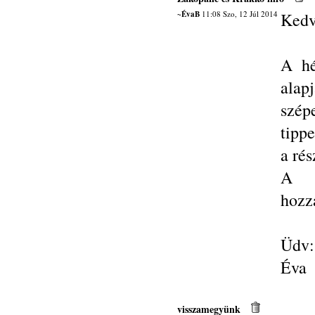
~ÉvaB
11:08 Szo, 12 Júl 2014
Kedv
A hé
alap
szép
tipp
a rés
A f
hozz
Üdv:
Éva
visszamegyünk