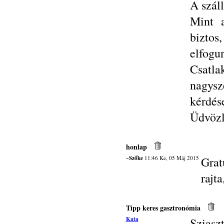
A száll
Mint a
biztos
elfogu
Csatla
nagys
kérdés
Üdvözle
honlap
~Szőke
11:46 Ke, 05 Máj 2015
Grat
rajt
Tipp keres gasztronómia
Kata
Sziasz