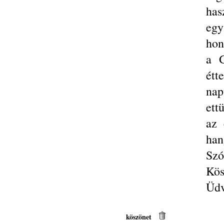
has
egy
hon
a 
étt
nap
ett
az 
han
Szó
Kös
Üdv
köszönet