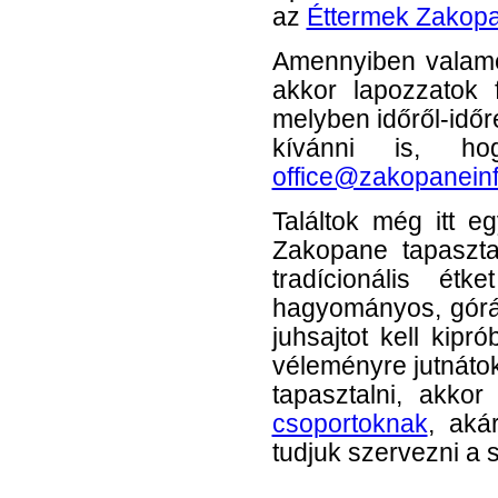
az
Éttermek Zakop
Amennyiben valamely
akkor lapozzatok 
melyben időről-időr
kívánni is, h
office@zakopanein
Találtok még itt e
Zakopane tapaszta
tradícionális ét
hagyományos, górál
juhsajtot kell kip
véleményre jutnáto
tapasztalni, akkor
csoportoknak
, ak
tudjuk szervezni a 