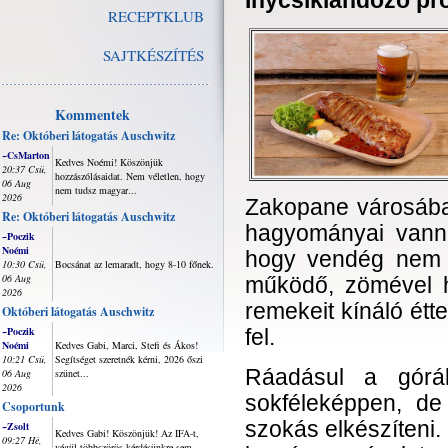
Ínycsiklandozó p
RECEPTKLUB
SAJTKÉSZÍTÉS
Kommentek
Re: Októberi látogatás Auschwitz
~CsMarton
Kedves Noémi! Köszönjük
20:37 Csü,
hozzászólásaidat. Nem véletlen, hogy
06 Aug
nem tudsz magyar...
2026
Zakopane városába
Re: Októberi látogatás Auschwitz
hagyományai vanna
~Poczik
Noémi
hogy vendég nem 
10:30 Csü,
Bocsánat az lemaradt, hogy 8-10 főnek.
06 Aug
működő, zömével 
2026
remekeit kínáló ét
Októberi látogatás Auschwitz
~Poczik
fel.
Noémi
Kedves Gabi, Marci, Stefi és Ákos!
10:21 Csü,
Segítséget szeretnék kérni, 2026 őszi
Ráadásul a górá
06 Aug
szünet...
2026
sokféleképpen, de 
Csoportunk
szokás elkészíteni
~Zsolt
Kedves Gabi! Köszönjük! Az IFA-t,
09:27 Hé,
végül többszörös kérdésünkre sem...