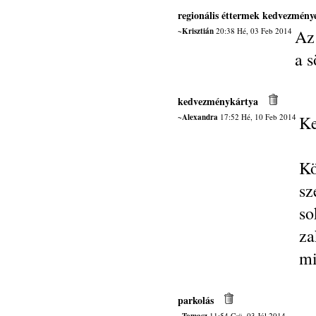
regionális éttermek kedvezmény
~Krisztián
20:38 Hé, 03 Feb 2014
Az
a s
kedvezménykártya
~Alexandra
17:52 Hé, 10 Feb 2014
Ke
K
sz
s
z
mi
parkolás
11:54 Csü, 03 Júl 2014