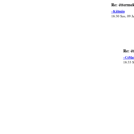
Re: étterme
~Kálmán
18:30 Szo, 09 J
Re: é
~CsMa
18:33 S