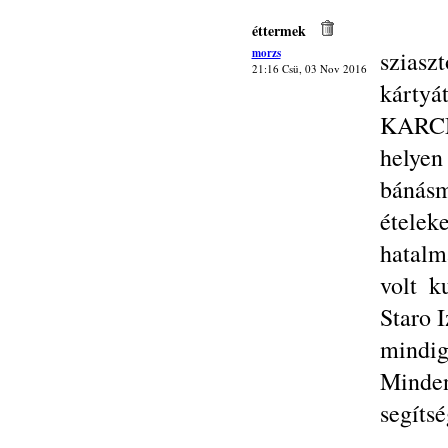
éttermek
morzs
sziasz
21:16 Csü, 03 Nov 2016
kártyát
KARCM
helye
bánásm
ételek
hatalm
volt k
Staro I
mindi
Minden
segítsé