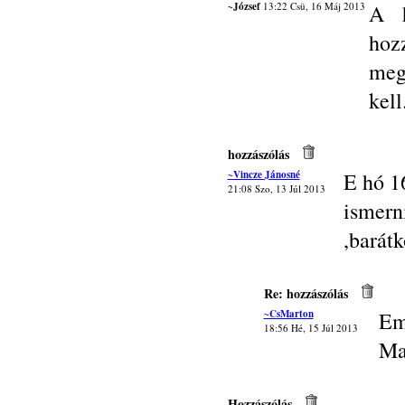
~József
13:22 Csü, 16 Máj 2013
A h
hoz
meg
kell.
hozzászólás
~Vincze Jánosné
E hó 1
21:08 Szo, 13 Júl 2013
isme
,barátk
Re: hozzászólás
~CsMarton
Em
18:56 Hé, 15 Júl 2013
Ma
Hozzászólás