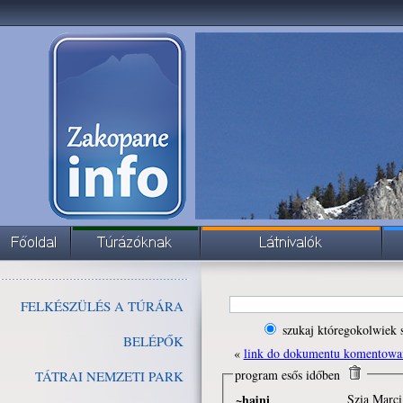
FELKÉSZÜLÉS A TÚRÁRA
szukaj któregokolwiek 
BELÉPŐK
«
link do dokumentu komentowa
program esős időben
TÁTRAI NEMZETI PARK
~hajni
Szia Marci