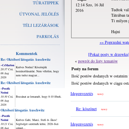
TÚRATIPPEK
12:14 Szo, 16 Júl
Tudtok val
2016
ÚTVONAL JELÖLÉS
Tátrában ta
Ti milyen 
TÉLI LEZÁRÁSOK
Hajni
PARKOLÁS
«« Poprzedni wąt
Kommentek
[Pokaż posty w drzewku
Re: Októberi látogatás Auschwitz
«
powrót do listy tematów
~CsMarton
Kedves Noémi! Köszönjük
Posty na forum
20:37 Csü,
hozzászólásaidat. Nem véletlen, hogy
06 Aug
nem tudsz magyar...
Ilość postów dodanych w ostatnim 
2026
Re: Októberi látogatás Auschwitz
Ilość postów dodanych w ciągu osta
~Poczik
Noémi
Idegenvezetés
nowy
10:30 Csü,
Bocsánat az lemaradt, hogy 8-10 főnek.
06 Aug
2026
Re: köszönet
nowy
Októberi látogatás Auschwitz
~Poczik
Noémi
Kedves Gabi, Marci, Stefi és Ákos!
Idegenvezetés
10:21 Csü,
Segítséget szeretnék kérni, 2026 őszi
nowy
06 Aug
szünet...