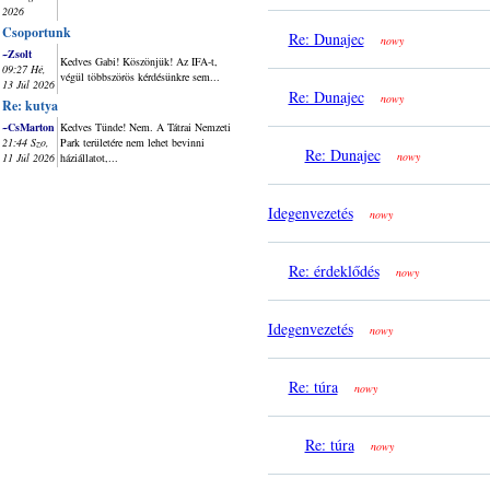
2026
Csoportunk
Re: Dunajec
nowy
~Zsolt
Kedves Gabi! Köszönjük! Az IFA-t,
09:27 Hé,
végül többszörös kérdésünkre sem...
13 Júl 2026
Re: Dunajec
nowy
Re: kutya
~CsMarton
Kedves Tünde! Nem. A Tátrai Nemzeti
21:44 Szo,
Park területére nem lehet bevinni
Re: Dunajec
nowy
11 Júl 2026
háziállatot,...
Idegenvezetés
nowy
Re: érdeklődés
nowy
Idegenvezetés
nowy
Re: túra
nowy
Re: túra
nowy