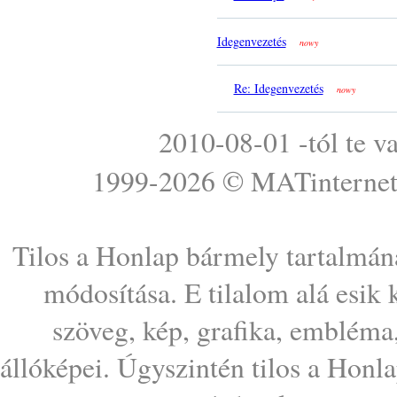
Idegenvezetés
nowy
Re: Idegenvezetés
nowy
2010-08-01 -tól te v
1999-2026 ©
MATinterne
Tilos a Honlap bármely tartalmána
módosítása. E tilalom alá esik
szöveg, kép, grafika, embléma
állóképei. Úgyszintén tilos a Honl