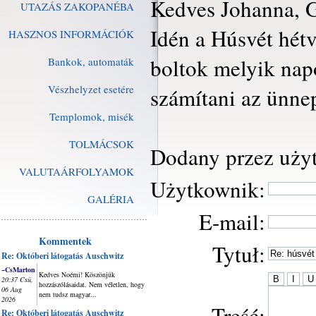
Kedves Johanna, G
UTAZÁS ZAKOPANÉBA
Idén a Húsvét hét
HASZNOS INFORMÁCIÓK
boltok melyik napo
Bankok, automaták
Vészhelyzet esetére
számítani az ünne
Templomok, misék
TOLMÁCSOK
Dodany przez uży
VALUTAÁRFOLYAMOK
Użytkownik:
GALÉRIA
E-mail:
Kommentek
Tytuł:
Re: Októberi látogatás Auschwitz
~CsMarton
Kedves Noémi! Köszönjük
20:37 Csü,
hozzászólásaidat. Nem véletlen, hogy
06 Aug
nem tudsz magyar...
2026
Treść:
Re: Októberi látogatás Auschwitz