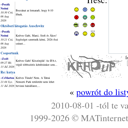
~Poczik
Noémi
Bocsánat az lemaradt, hogy 8-10
10:30 Csü,
főnek.
06 Aug
2026
Októberi látogatás Auschwitz
~Poczik
Noémi
Kedves Gabi, Marci, Stefi és Ákos!
10:21 Csü,
Segítséget szeretnék kérni, 2026 őszi
06 Aug
szünet...
2026
Csoportunk
Í
~Zsolt
Kedves Gabi! Köszönjük! Az IFA-t,
09:27 Hé,
végül többszörös kérdésünkre sem...
13 Júl 2026
Re: kutya
~CsMarton
Kedves Tünde! Nem. A Tátrai
21:44 Szo,
Nemzeti Park területére nem lehet
11 Júl 2026
bevinni háziállatot,...
«
powrót do lis
2010-08-01 -tól te v
1999-2026 ©
MATinterne