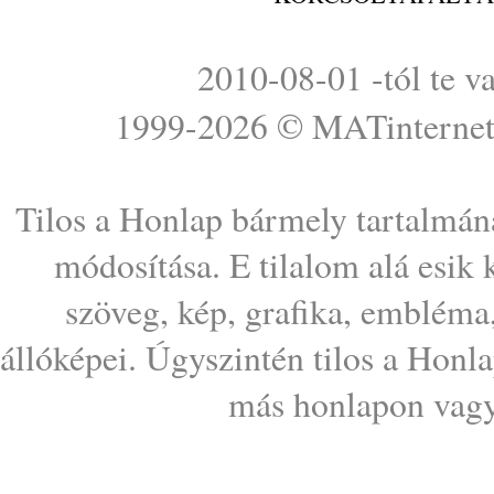
2010-08-01 -tól te v
1999-2026 ©
MATinterne
Tilos a Honlap bármely tartalmána
módosítása. E tilalom alá esik
szöveg, kép, grafika, embléma
állóképei. Úgyszintén tilos a Honl
más honlapon vagy