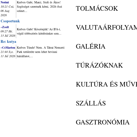
Noémi
Kedves Gabi, Marci, Stefi és Ákos!
TOLMÁCSOK
10:21 Csü,
Segítséget szeretnék kérni, 2026 őszi
06 Aug
szünet...
2026
Csoportunk
VALUTAÁRFOLYA
~Zsolt
Kedves Gabi! Köszönjük! Az IFA-t,
09:27 Hé,
végül többszörös kérdésünkre sem...
13 Júl 2026
Re: kutya
GALÉRIA
~CsMarton
Kedves Tünde! Nem. A Tátrai Nemzeti
21:44 Szo,
Park területére nem lehet bevinni
11 Júl 2026
háziállatot,...
TÚRÁZÓKNAK
KULTÚRA ÉS MŰV
SZÁLLÁS
GASZTRONÓMIA