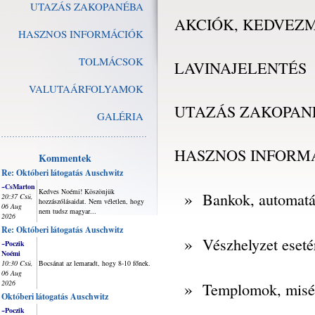
UTAZÁS ZAKOPANÉBA
AKCIÓK, KEDVEZ
HASZNOS INFORMÁCIÓK
TOLMÁCSOK
LAVINAJELENTÉS
VALUTAÁRFOLYAMOK
UTAZÁS ZAKOPAN
GALÉRIA
HASZNOS INFORM
Kommentek
Re: Októberi látogatás Auschwitz
~CsMarton
Kedves Noémi! Köszönjük
»
Bankok, automat
20:37 Csü,
hozzászólásaidat. Nem véletlen, hogy
06 Aug
nem tudsz magyar...
2026
Re: Októberi látogatás Auschwitz
»
Vészhelyzet eseté
~Poczik
Noémi
10:30 Csü,
Bocsánat az lemaradt, hogy 8-10 főnek.
06 Aug
2026
»
Templomok, misé
Októberi látogatás Auschwitz
~Poczik