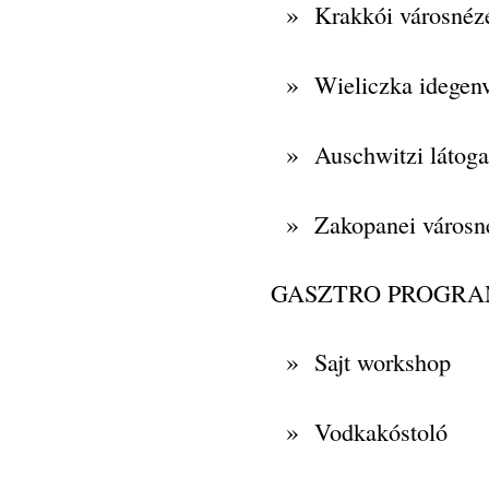
»
Krakkói városnéz
»
Wieliczka idegen
»
Auschwitzi látoga
»
Zakopanei városn
GASZTRO PROGR
»
Sajt workshop
»
Vodkakóstoló