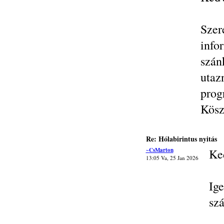
Szer
inf
szán
uta
prog
Kösz
Re: Hólabirintus nyitás
~CsMarton
Ke
13:05 Va, 25 Jan 2026
Ig
szá