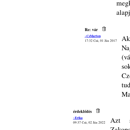
megk
alap
Re: vár
~CsMarton
Ak
17:32 Csü, 01 Jún 2017
Na
(v
so
Cz
tu
Ma
érdeklődés
~Erika
Azt s
09:37 Csü, 02 Jún 2022
Zakop