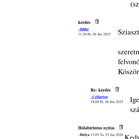
(sz
kérdés
~Ildikó
Sziasz
11:30 Pé, 06 Jún 2025
szere
felvonó
Köszö
Re: kérdés
~CsMarton
Ig
18:08 Pé, 06 Jún 2025
szá
Hólabirintus nyitás
~Ibolya
13:03 Va, 25 Jan 2026
Kedv