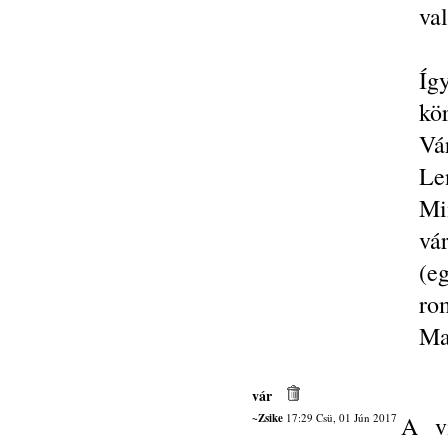
val
Íg
kö
V
Le
Mi
vá
(e
ro
Ma
vár
~Zsike
17:29 Csü, 01 Jún 2017
A vi