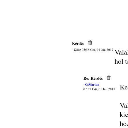
Kérdés
~Zsike
05:58 Csü, 01 Jún 2017
Vala
hol t
Re: Kérdés
~CsMarton
Ke
07:37 Csü, 01 Jún 2017
Va
ki
ho