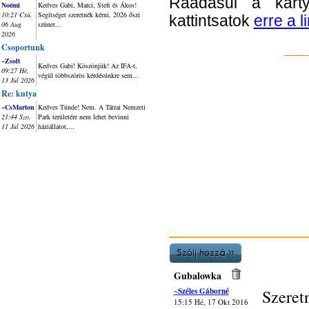
Ráadásul a kárty
Noémi
Kedves Gabi, Marci, Stefi és Ákos!
10:21 Csü,
Segítséget szeretnék kérni, 2026 őszi
kattintsatok
erre a l
06 Aug
szünet...
2026
__
Csoportunk
~Zsolt
Kedves Gabi! Köszönjük! Az IFA-t,
09:27 Hé,
végül többszörös kérdésünkre sem...
13 Júl 2026
Re: kutya
~CsMarton
Kedves Tünde! Nem. A Tátrai Nemzeti
21:44 Szo,
Park területére nem lehet bevinni
11 Júl 2026
háziállatot,...
Gubalowka
~Széles Gáborné
Szere
15:15 Hé, 17 Okt 2016