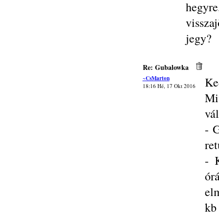
hegy
vissza
jegy?
Re: Gubalowka
~CsMarton
Ke
18:16 Hé, 17 Okt 2016
Mi
vál
- 
ret
- 
ór
el
kb 