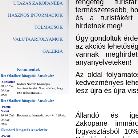
rengeteg turist
UTAZÁS ZAKOPANÉBA
természetesebb, h
HASZNOS INFORMÁCIÓK
és a turistákért
hirdetnek meg!
TOLMÁCSOK
Úgy gondoltuk érde
VALUTAÁRFOLYAMOK
az akciós lehetőség
GALÉRIA
vannak meghirdet
anyanyelveteken!
Kommentek
Az oldal folyamatos
Re: Októberi látogatás Auschwitz
kedvezményes lehető
~CsMarton
Kedves Noémi! Köszönjük
20:37 Csü,
hozzászólásaidat. Nem véletlen, hogy
lesz újra és újra v
06 Aug
nem tudsz magyar...
2026
Re: Októberi látogatás Auschwitz
__
~Poczik
Noémi
Állandó és ige
10:30 Csü,
Bocsánat az lemaradt, hogy 8-10 főnek.
06 Aug
Zakopane immáro
2026
Októberi látogatás Auschwitz
fogyasztásból 10%
~Poczik