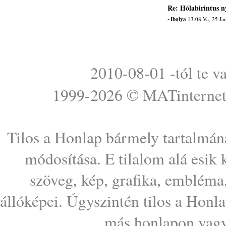
Re: Hólabirintus n
~Ibolya
13:08 Va, 25 Ja
2010-08-01 -tól te v
1999-2026 ©
MATinterne
Tilos a Honlap bármely tartalmána
módosítása. E tilalom alá esik
szöveg, kép, grafika, embléma
állóképei. Úgyszintén tilos a Honl
más honlapon vagy