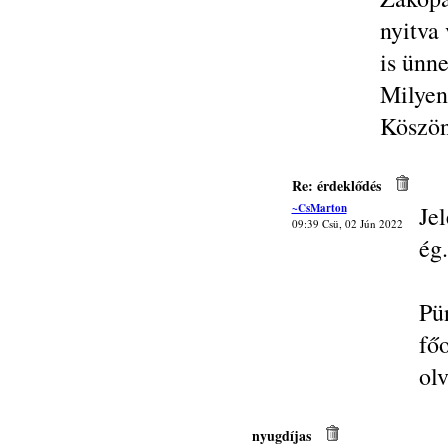
nyitva 
is ünne
Milyen 
Köszön
Re: érdeklődés
~CsMarton
Je
09:39 Csü, 02 Jún 2022
ég.
Pü
fő
olv
nyugdíjas