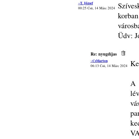
~T. József
Szíves
00:25 Csü, 14 Márc 2024
korba
városb
Üdv: J
Re: nyugdíjas
~CsMarton
Ke
06:13 Csü, 14 Márc 2024
A 
lé
vá
pa
ke
VA