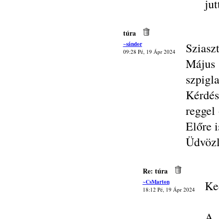
jut
túra
~sándor
Sziasz
09:28 Pé, 19 Ápr 2024
Május 
szpigl
Kérdé
reggel
Előre i
Üdvözl
Re: túra
~CsMarton
Ke
18:12 Pé, 19 Ápr 2024
A 