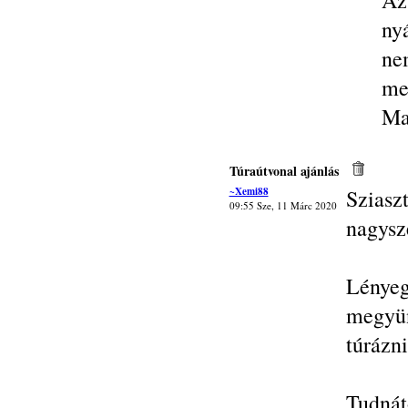
Az
ny
ne
meg
Ma
Túraútvonal ajánlás
~Xemi88
Szias
09:55 Sze, 11 Márc 2020
nagysze
Lényeg
megyün
túrázni
Tudná