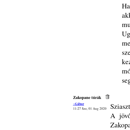
Ha
ak
mu
Ug
me
sz
ke
mó
se
Zakopane túrák
~Gábor
Sziasz
11:27 Szo, 01 Aug 2020
A jövő
Zakopa