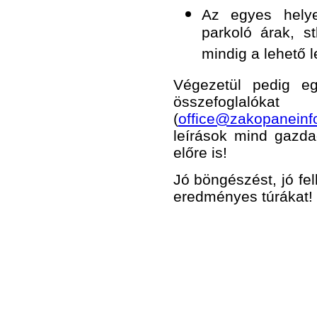
Az egyes helye
parkoló árak, st
mindig a lehető l
Végezetül pedig eg
összefoglalóka
(
office@zakopaneinf
leírások mind gazd
előre is!
Jó böngészést, jó fe
eredményes túrákat!