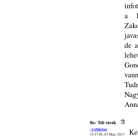
info
a h
Zak
java
de a
lehe
Gond
vann
Tudn
Nagy
Ann
Re: Téli túrák
~CsMárton
Ke
15:57 Pé, 03 Márc 2017