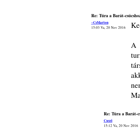
Re: Túra a Barát-csúcsho
~CsMarton
Ke
15:03 Va, 20 Nov 2016
A 
tu
tá
ak
ne
Ma
Re: Túra a Barát-c
Csezó
15:12 Va, 20 Nov 2016