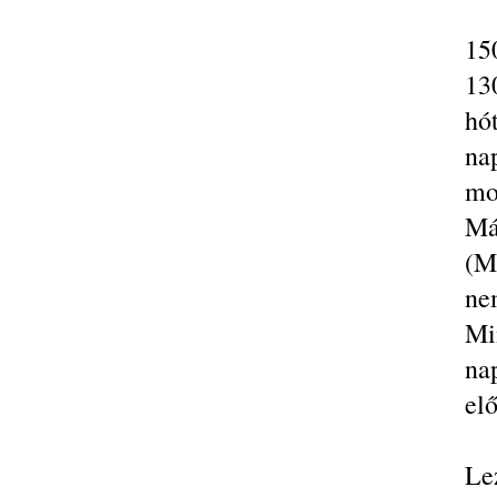
150
13
hó
na
mo
Má
(M
ne
Mi
nap
el
Le