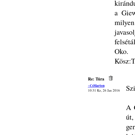
kiránd
a Giew
milye
javaso
felsét
Oko.
Kösz:T
Re: Túra
~CsMarton
Szi
10:31 Ke, 26 Jan 2016
A 
út
ge