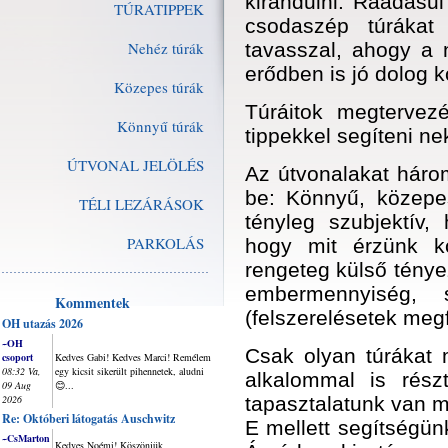
kirándulni. Ráadásu
TÚRATIPPEK
csodaszép túrákat
Nehéz túrák
tavasszal, ahogy a 
erődben is jó dolog k
Közepes túrák
Túráitok megtervez
Könnyű túrák
tippekkel segíteni ne
ÚTVONAL JELÖLÉS
Az útvonalakat három
be: Könnyű, közepe
TÉLI LEZÁRÁSOK
tényleg szubjektív,
PARKOLÁS
hogy mit érzünk k
rengeteg külső tényez
embermennyiség, 
Kommentek
(felszerelésetek megf
OH utazás 2026
~OH
Csak olyan túrákat
csoport
Kedves Gabi! Kedves Marci! Remélem
08:32 Va,
egy kicsit sikerült pihennetek, aludni
alkalommal is rész
09 Aug
😊...
2026
tapasztalatunk van má
Re: Októberi látogatás Auschwitz
E mellett segítségü
~CsMarton
Kedves Noémi! Köszönjük