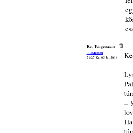
fe
eg
kö
cs
Re: Tengerszem
~CsMarton
Ke
21:27 Ke, 05 Júl 2016
Ly
Pa
túr
= 
lov
Ha
túr