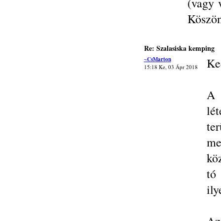
(vagy 
Köszön
Re: Szalasiska kemping
~CsMarton
Ke
15:18 Ke, 03 Ápr 2018
A 
lé
te
me
kö
tó
ily