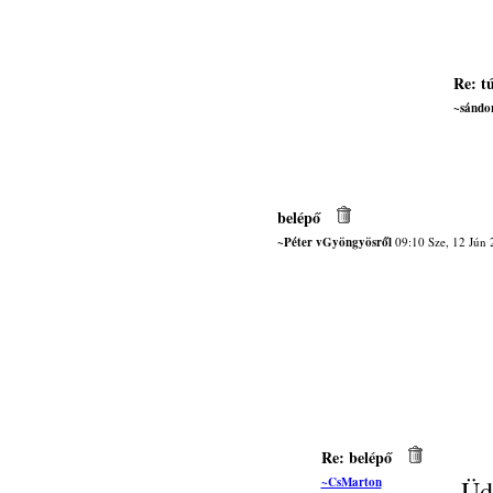
Re: t
~sándo
belépő
~Péter vGyöngyösről
09:10 Sze, 12 Jún 
Re: belépő
~CsMarton
Üd