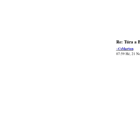
Re: Túra a B
~CsMarton
07:59 Hé, 21 N