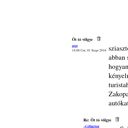
Öt tó völgye
aezs
sziaszt
14:08 Csü, 01 Szept 2016
abban 
hogya
kényel
turis
Zakopa
autóka
Re: Öt tó völgye
~CsMarton