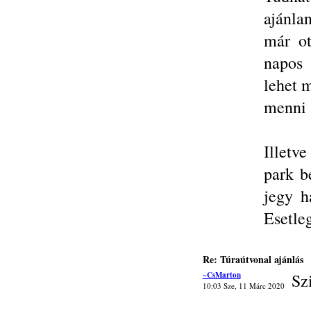
ajánla
már ot
napos 
lehet 
menni 
Illetv
park b
jegy h
Esetle
Re: Túraútvonal ajánlás
~CsMarton
Sz
10:03 Sze, 11 Márc 2020