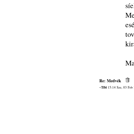
síe
Me
es
to
kir
Ma
Re: Medvék
~Tibi
15:14 Sze, 03 Feb