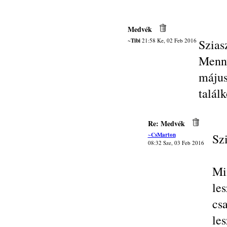
Medvék
~Tibi
21:58 Ke, 02 Feb 2016
Szias
Menny
május
talál
Re: Medvék
~CsMarton
Szi
08:32 Sze, 03 Feb 2016
Mi
le
csa
le