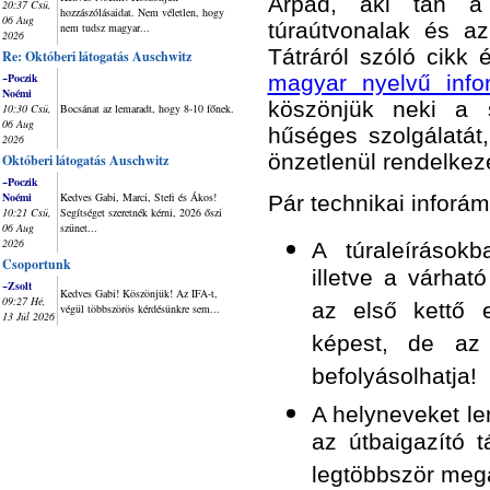
Árpád, aki tán a
20:37 Csü,
hozzászólásaidat. Nem véletlen, hogy
06 Aug
túraútvonalak és az
nem tudsz magyar...
2026
Tátráról szóló cikk
Re: Októberi látogatás Auschwitz
~Poczik
magyar nyelvű info
Noémi
köszönjük neki a 
10:30 Csü,
Bocsánat az lemaradt, hogy 8-10 főnek.
06 Aug
hűséges szolgálatát
2026
önzetlenül rendelkez
Októberi látogatás Auschwitz
~Poczik
Noémi
Kedves Gabi, Marci, Stefi és Ákos!
Pár technikai inforám
10:21 Csü,
Segítséget szeretnék kérni, 2026 őszi
06 Aug
szünet...
2026
A túraleírásokb
Csoportunk
illetve a várhat
~Zsolt
Kedves Gabi! Köszönjük! Az IFA-t,
09:27 Hé,
az első kettő 
végül többszörös kérdésünkre sem...
13 Júl 2026
képest, de az 
befolyásolhatja!
A helyneveket le
az útbaigazító 
legtöbbször mega