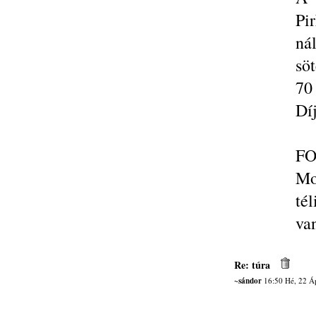
Pi
ná
söt
70
Díj
FO
Mo
tél
van
Re: túra
~sándor
16:50 Hé, 22 Á