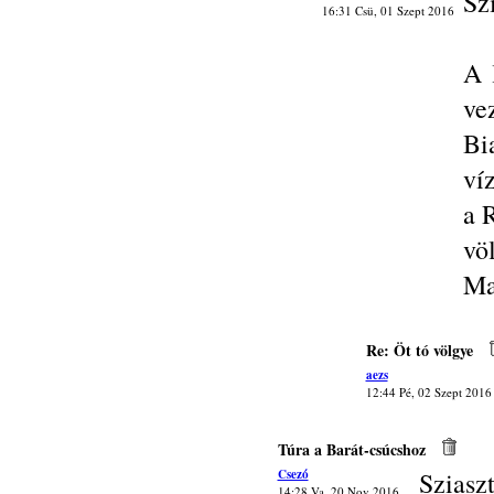
Sz
16:31 Csü, 01 Szept 2016
A 
ve
Bi
ví
a 
vö
Ma
Re: Öt tó völgye
aezs
12:44 Pé, 02 Szept 2016
Túra a Barát-csúcshoz
Csezó
Sziaszt
14:28 Va, 20 Nov 2016