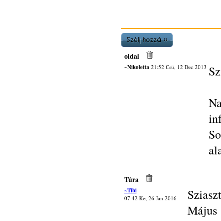
oldal
~Nikoletta
21:52 Csü, 12 Dec 2013
Sz
Na
in
So
al
Túra
~Tibi
Sziaszt
07:42 Ke, 26 Jan 2016
Május