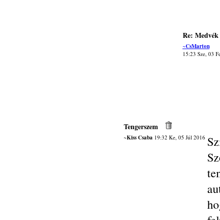
Re: Medvék
~CsMarton
15:23 Sze, 03 F
Tengerszem
~Kiss Csaba
19:32 Ke, 05 Júl 2016
Sz
S
te
au
ho