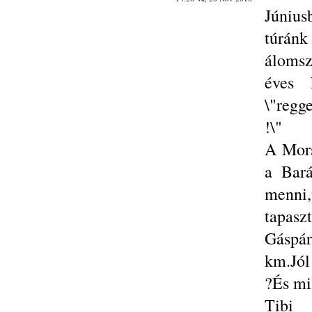
Június
túrán
álomsz
éves 
\"regg
!\"
A Mors
a Bará
menni
tapasz
Gáspár
km.Jól
?És mi
Tibi