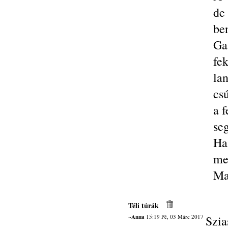
de
be
Ga
fe
la
csú
a f
se
Ha
me
Ma
Téli túrák
~Anna
15:19 Pé, 03 Márc 2017
Szia