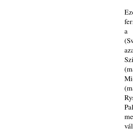
Ez
fer
a 
(S
aza
Sz
(m
Mi
(m
Ry
Pa
me
vál