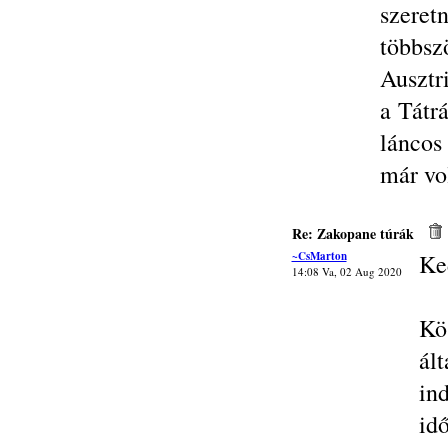
szere
többs
Ausztr
a Tátr
láncos
már vol
Re: Zakopane túrák
~CsMarton
Ke
14:08 Va, 02 Aug 2020
Kö
ál
in
idő