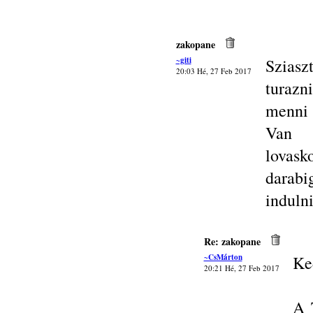
zakopane
~giti
Szias
20:03 Hé, 27 Feb 2017
turazn
menni 
Van v
lova
darab
induln
Re: zakopane
~CsMárton
Ked
20:21 Hé, 27 Feb 2017
A 