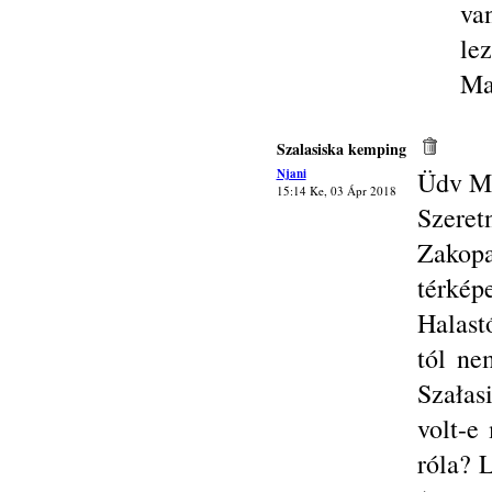
va
lez
Ma
Szalasiska kemping
Njani
Üdv M
15:14 Ke, 03 Ápr 2018
Szeret
Zakop
térké
Halast
tól ne
Szałas
volt-e
róla? 