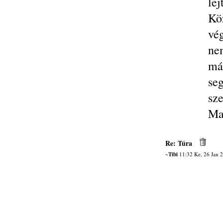
lej
Köz
vég
nem
má
se
sze
Ma
Re: Túra
~Tibi
11:32 Ke, 26 Jan 