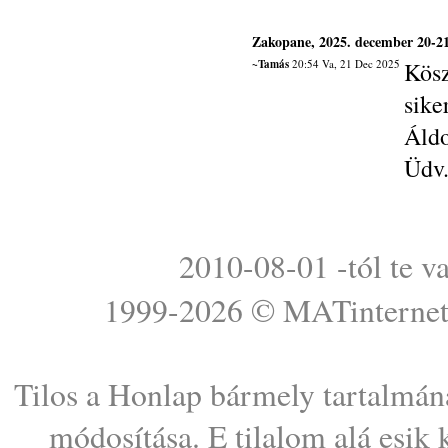
Zakopane, 2025. december 20-21
~Tamás
20:54 Va, 21 Dec 2025
Kösz
sike
Áldo
Üdv
2010-08-01 -tól te v
1999-2026 ©
MATinterne
Tilos a Honlap bármely tartalmána
módosítása. E tilalom alá esik