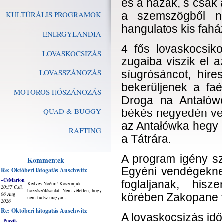
és a házak, s csak 
KULTÚRÁLIS PROGRAMOK
a szemszögből n
hangulatos kis fahá
ENERGYLANDIA
4 fős lovaskocsik
LOVASKOCSIZÁS
zugaiba viszik el 
LOVASSZÁNOZÁS
síugrósáncot, híre
bekerüljenek a fa
MOTOROS HÓSZÁNOZÁS
Droga na Antałów
QUAD & BUGGY
békés negyedén vez
az Antałówka hegy 
RAFTING
a Tátrára.
A program igény sz
Kommentek
Egyéni vendégeknek
Re: Októberi látogatás Auschwitz
~CsMarton
foglaljanak, his
Kedves Noémi! Köszönjük
20:37 Csü,
hozzászólásaidat. Nem véletlen, hogy
06 Aug
körében Zakopane v
nem tudsz magyar...
2026
Re: Októberi látogatás Auschwitz
A lovaskocsizás időt
~Poczik