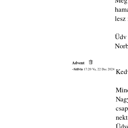
Még
hama
lesz
Üdv
Norb
Advent
~Szilvia
17:20 Va, 22 Dec 2024
Ked
Mind
Nagy
csap
nekt
Üdvö