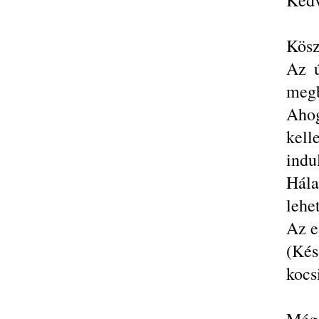
Kedv
Kösz
Az ú
megb
Ahog
kell
indu
Hála
lehe
Az e
(Kés
kocs