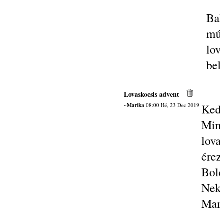
Ba
mú
lo
bel
Lovaskocsis advent
~Marika
08:00 Hé, 23 Dec 2019
Ked
Min
lov
ére
Bol
Nek
Mar