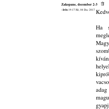
Zakopane, december 2-3
~Irén
19:17 Hé, 04 Dec 2017
Kedv
Ha s
megle
Magya
szomb
kíván
helye
kipr
vacso
adag
magun
gyapjú