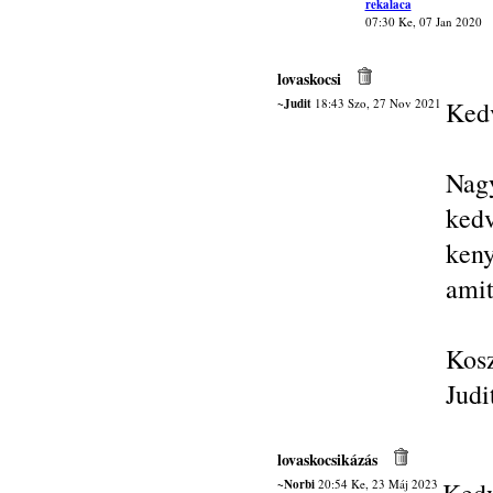
rekalaca
07:30 Ke, 07 Jan 2020
lovaskocsi
~Judit
18:43 Szo, 27 Nov 2021
Kedv
Nagy
kedv
ken
amit
Kos
Judi
lovaskocsikázás
~Norbi
20:54 Ke, 23 Máj 2023