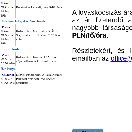
Noémi
10:30 Csü,
Bocsánat az lemaradt, hogy 8-10 főnek.
A lovaskocsizás á
06 Aug
2026
az ár fizetendő 
Októberi látogatás Auschwitz
nagyobb társaság
~Poczik
Noémi
Kedves Gabi, Marci, Stefi és Ákos!
PLN/fő/óra
.
10:21 Csü,
Segítséget szeretnék kérni, 2026 őszi
06 Aug
szünet...
2026
Csoportunk
Részletekért, és 
~Zsolt
Kedves Gabi! Köszönjük! Az IFA-t,
emailban az
office
09:27 Hé,
végül többszörös kérdésünkre sem...
13 Júl 2026
Re: kutya
~CsMarton
Kedves Tünde! Nem. A Tátrai Nemzeti
21:44 Szo,
Park területére nem lehet bevinni
11 Júl 2026
háziállatot,...