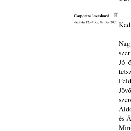
Csoportos lovaskocsi
~Szilvia
12:44 Ke, 09 Dec 2025
Ked
Nag
szer
Jó ö
tets
Feld
Jöv
szer
Áldo
és Á
Mind