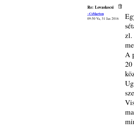
Re: Lovaskocsi
~CsMarton
Eg
09:50 Va, 31 Jan 2016
sét
zl
me
A p
20
kö
Ug
sz
Vi
ma
min