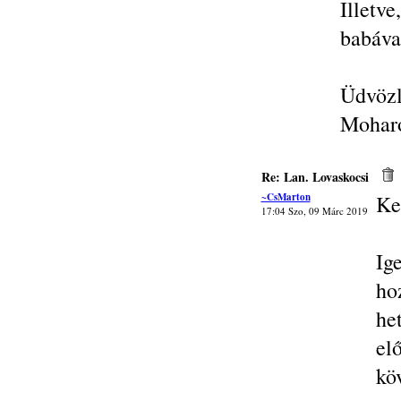
Illetv
babáva
Üdvözl
Mohar
Re: Lan. Lovaskocsi
~CsMarton
Ke
17:04 Szo, 09 Márc 2019
Ig
ho
he
el
kö