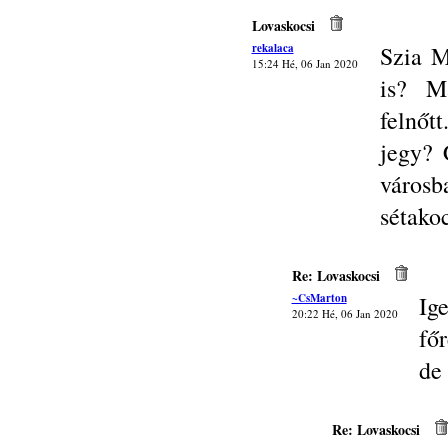
Lovaskocsi
rekalaca
Szia M
15:24 Hé, 06 Jan 2020
is? M
felnőt
jegy? 
váro
sétakoc
Re: Lovaskocsi
~CsMarton
Ig
20:22 Hé, 06 Jan 2020
főr
de
Re: Lovaskocsi