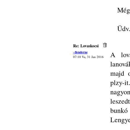
Még 
Üdv.
Re: Lovaskocsi
~flenderne
A lov
07:10 Va, 31 Jan 2016
lanová
majd o
plzy-i
nagyo
leszed
bunkó
Lengye