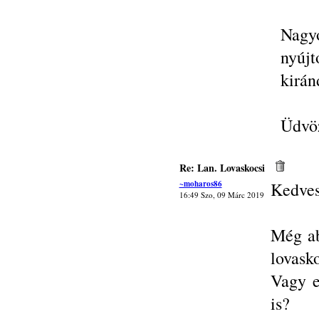
Nagy
nyújt
kirán
Üdvöz
Re: Lan. Lovaskocsi
~moharos86
Kedves
16:49 Szo, 09 Márc 2019
Még ab
lovask
Vagy e
is?