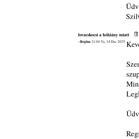
Üdv
Szil
lovacskocsi a hóhiány miatt
~Regina
21:04 Va, 14 Dec 2025
Kev
Sze
szu
Min
Legk
Üdvö
Reg