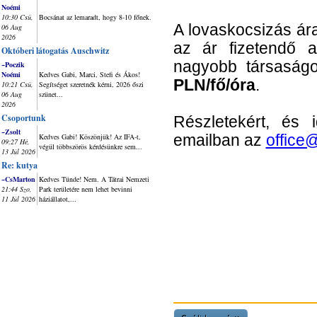
Noémi
10:30 Csü,
Bocsánat az lemaradt, hogy 8-10 főnek.
A lovaskocsizás á
06 Aug
2026
az ár fizetendő 
Októberi látogatás Auschwitz
nagyobb társaság
~Poczik
Noémi
Kedves Gabi, Marci, Stefi és Ákos!
PLN/fő/óra
.
10:21 Csü,
Segítséget szeretnék kérni, 2026 őszi
06 Aug
szünet...
2026
Csoportunk
Részletekért, és 
~Zsolt
Kedves Gabi! Köszönjük! Az IFA-t,
emailban az
office
09:27 Hé,
végül többszörös kérdésünkre sem...
13 Júl 2026
Re: kutya
~CsMarton
Kedves Tünde! Nem. A Tátrai Nemzeti
21:44 Szo,
Park területére nem lehet bevinni
11 Júl 2026
háziállatot,...