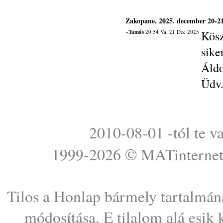
Zakopane, 2025. december 20-21
~Tamás
20:54 Va, 21 Dec 2025
Kösz
sike
Áldo
Üdv
2010-08-01 -tól te v
1999-2026 ©
MATinterne
Tilos a Honlap bármely tartalmána
módosítása. E tilalom alá esik