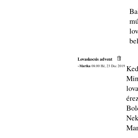
Ba
mú
lo
bel
Lovaskocsis advent
~Marika
08:00 Hé, 23 Dec 2019
Ked
Min
lov
ére
Bol
Nek
Mar