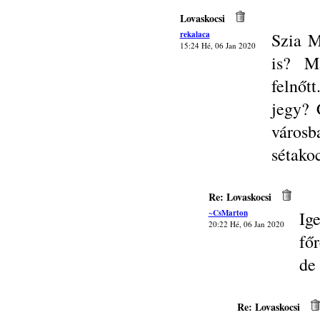
Lovaskocsi
rekalaca
Szia M
15:24 Hé, 06 Jan 2020
is? M
felnőt
jegy? 
váro
sétakoc
Re: Lovaskocsi
~CsMarton
Ig
20:22 Hé, 06 Jan 2020
főr
de
Re: Lovaskocsi