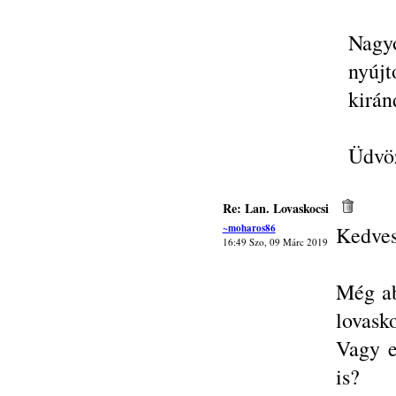
Nagy
nyújt
kirán
Üdvöz
Re: Lan. Lovaskocsi
~moharos86
Kedves
16:49 Szo, 09 Márc 2019
Még ab
lovask
Vagy e
is?