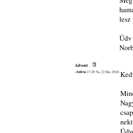
Még
hama
lesz
Üdv
Norb
Advent
~Szilvia
17:20 Va, 22 Dec 2024
Ked
Mind
Nagy
csap
nekt
Üdvö