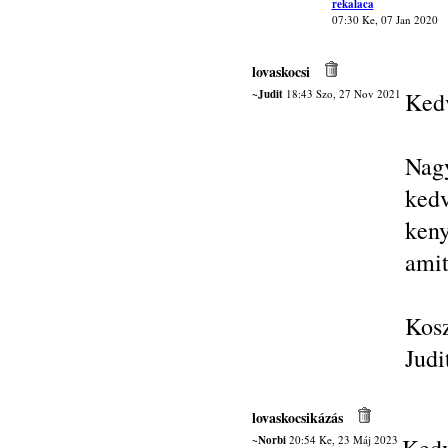
rekalaca
07:30 Ke, 07 Jan 2020
lovaskocsi
~Judit
18:43 Szo, 27 Nov 2021
Kedv
Nagy
kedv
ken
amit
Kos
Judi
lovaskocsikázás
~Norbi
20:54 Ke, 23 Máj 2023