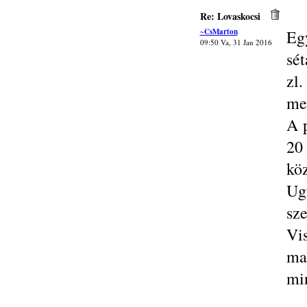
Re: Lovaskocsi
~CsMarton
Eg
09:50 Va, 31 Jan 2016
sét
zl
me
A p
20
kö
Ug
sz
Vi
ma
min