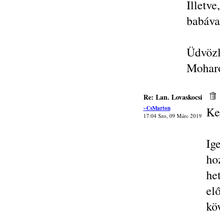
Illetv
babáva
Üdvözl
Mohar
Re: Lan. Lovaskocsi
~CsMarton
Ke
17:04 Szo, 09 Márc 2019
Ig
ho
he
el
kö