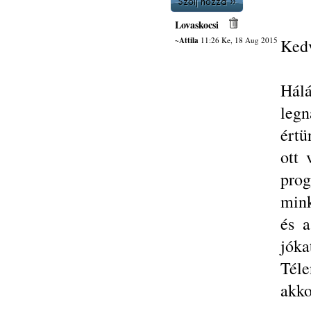
Lovaskocsi
~Attila
11:26 Ke, 18 Aug 2015
Kedv
Hál
legn
értü
ott 
prog
mink
és a
jóka
Téle
akko