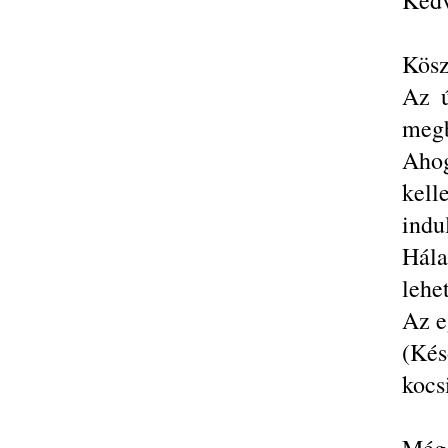
Kedv
Kösz
Az ú
megb
Ahog
kell
indu
Hála
lehe
Az e
(Kés
kocs