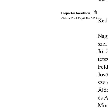
Csoportos lovaskocsi
~Szilvia
12:44 Ke, 09 Dec 2025
Ked
Nag
szer
Jó ö
tets
Feld
Jöv
szer
Áldo
és Á
Mind