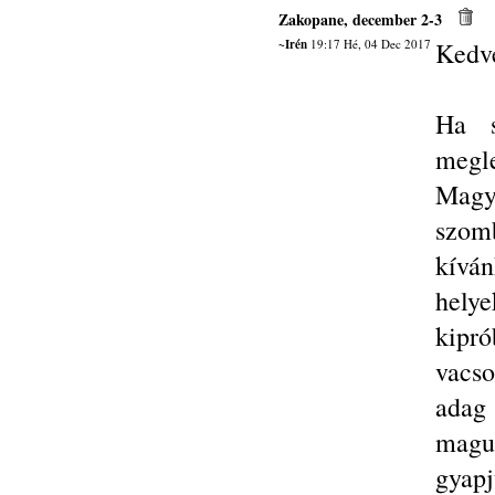
Zakopane, december 2-3
~Irén
19:17 Hé, 04 Dec 2017
Kedv
Ha s
megle
Magya
szomb
kíván
helye
kipr
vacso
adag
magun
gyapjú