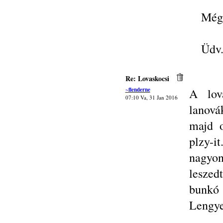
Még 
Üdv.
Re: Lovaskocsi
~flenderne
A lov
07:10 Va, 31 Jan 2016
lanová
majd o
plzy-i
nagyo
leszed
bunkó
Lengye