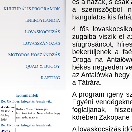
és a házak, s csak 
KULTÚRÁLIS PROGRAMOK
a szemszögből n
hangulatos kis fahá
ENERGYLANDIA
4 fős lovaskocsik
LOVASKOCSIZÁS
zugaiba viszik el 
LOVASSZÁNOZÁS
síugrósáncot, híre
bekerüljenek a fa
MOTOROS HÓSZÁNOZÁS
Droga na Antałów
QUAD & BUGGY
békés negyedén vez
az Antałówka hegy 
RAFTING
a Tátrára.
A program igény sz
Kommentek
Egyéni vendégeknek
Re: Októberi látogatás Auschwitz
~CsMarton
foglaljanak, his
Kedves Noémi! Köszönjük
20:37 Csü,
hozzászólásaidat. Nem véletlen, hogy
06 Aug
körében Zakopane v
nem tudsz magyar...
2026
Re: Októberi látogatás Auschwitz
A lovaskocsizás időt
~Poczik