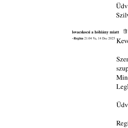
Üdv
Szil
lovacskocsi a hóhiány miatt
~Regina
21:04 Va, 14 Dec 2025
Kev
Sze
szu
Min
Legk
Üdvö
Reg