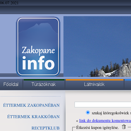
06.07.2021
ÉTTERMEK ZAKOPANÉBAN
szukaj któregokolwiek 
ÉTTERMEK KRAKKÓBAN
«
link do dokumentu komentowa
Étkezési kupon igénylése.
RECEPTKLUB