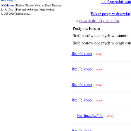
«« Poprzedni wąt
~CsMarton
Kedves Tünde! Nem. A Tátrai Nemzeti
21:44 Szo,
Park területére nem lehet bevinni
[Pokaż posty w drzewku
11 Júl 2026
háziállatot,...
«
powrót do listy tematów
Posty na forum
Ilość postów dodanych w ostatnim 
Ilość postów dodanych w ciągu osta
Re: Felvonó
nowy
Re: Felvonó
nowy
Re: Felvonó
nowy
Re: Felvonó
nowy
Re: hozzászólás
nowy
Re: Felvonó