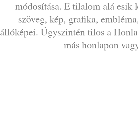
módosítása. E tilalom alá esik
szöveg, kép, grafika, embléma
állóképei. Úgyszintén tilos a Honl
más honlapon vagy