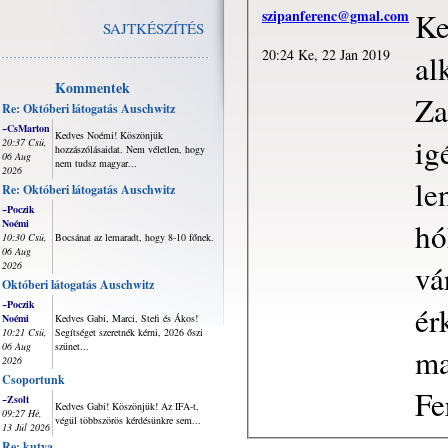
szipanferenc@gmal.com
Ked
SAJTKÉSZÍTÉS
20:24 Ke, 22 Jan 2019
al
Kommentek
Za
Re: Októberi látogatás Auschwitz
~CsMarton
Kedves Noémi! Köszönjük
ig
20:37 Csü,
hozzászólásaidat. Nem véletlen, hogy
06 Aug
nem tudsz magyar...
2026
le
Re: Októberi látogatás Auschwitz
~Poczik
hó
Noémi
10:30 Csü,
Bocsánat az lemaradt, hogy 8-10 főnek.
06 Aug
vá
2026
Októberi látogatás Auschwitz
~Poczik
ér
Noémi
Kedves Gabi, Marci, Stefi és Ákos!
10:21 Csü,
Segítséget szeretnék kérni, 2026 őszi
06 Aug
szünet...
ma
2026
Csoportunk
Fe
~Zsolt
Kedves Gabi! Köszönjük! Az IFA-t,
09:27 Hé,
végül többszörös kérdésünkre sem...
13 Júl 2026
Re: kutya