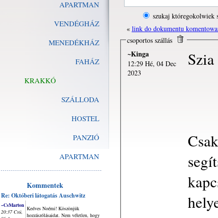
APARTMAN
szukaj któregokolwiek 
VENDÉGHÁZ
«
link do dokumentu komentowa
csoportos szállás
MENEDÉKHÁZ
~Kinga
Szia
FAHÁZ
12:29 Hé, 04 Dec
2023
KRAKKÓ
SZÁLLODA
HOSTEL
Csak
PANZIÓ
segít
APARTMAN
kapc
Kommentek
Re: Októberi látogatás Auschwitz
hely
~CsMarton
Kedves Noémi! Köszönjük
20:37 Csü,
hozzászólásaidat. Nem véletlen, hogy