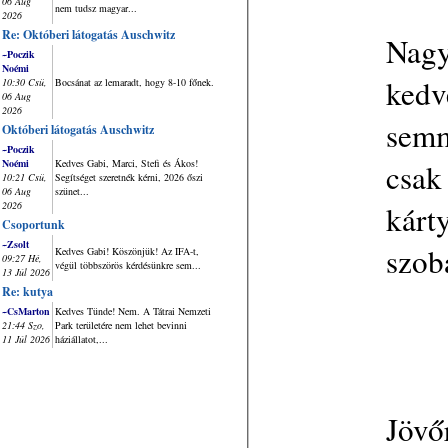
06 Aug
nem tudsz magyar...
2026
Re: Októberi látogatás Auschwitz
Nagyo
~Poczik
Noémi
kedv
10:30 Csü,
Bocsánat az lemaradt, hogy 8-10 főnek.
06 Aug
2026
semm
Októberi látogatás Auschwitz
~Poczik
csak
Noémi
Kedves Gabi, Marci, Stefi és Ákos!
10:21 Csü,
Segítséget szeretnék kérni, 2026 őszi
06 Aug
szünet...
kárty
2026
Csoportunk
~Zsolt
szob
Kedves Gabi! Köszönjük! Az IFA-t,
09:27 Hé,
végül többszörös kérdésünkre sem...
13 Júl 2026
Re: kutya
~CsMarton
Kedves Tünde! Nem. A Tátrai Nemzeti
21:44 Szo,
Park területére nem lehet bevinni
11 Júl 2026
háziállatot,...
Jövő