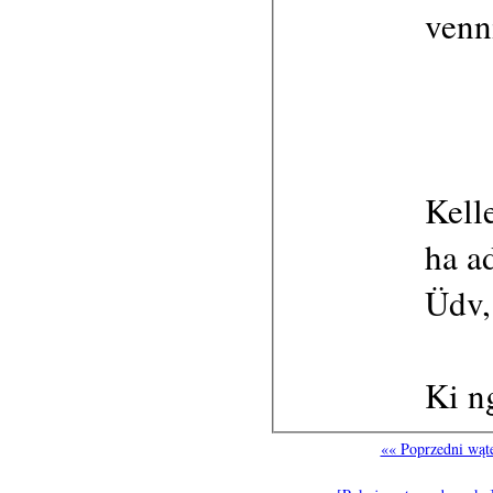
venn
Kell
ha a
Üdv,
Ki n
«« Poprzedni wąt