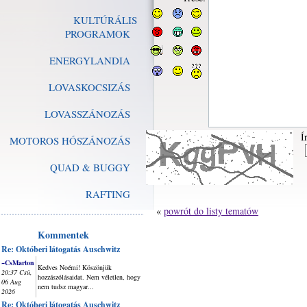
KULTÚRÁLIS
PROGRAMOK
ENERGYLANDIA
LOVASKOCSIZÁS
LOVASSZÁNOZÁS
Í
MOTOROS HÓSZÁNOZÁS
QUAD & BUGGY
RAFTING
«
powrót do listy tematów
Kommentek
Re: Októberi látogatás Auschwitz
~CsMarton
Kedves Noémi! Köszönjük
20:37 Csü,
hozzászólásaidat. Nem véletlen, hogy
06 Aug
nem tudsz magyar...
2026
Re: Októberi látogatás Auschwitz