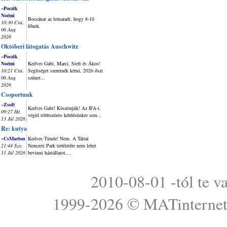
~Poczik
Noémi
Bocsánat az lemaradt, hogy 8-10
10:30 Csü,
főnek.
06 Aug
2026
Októberi látogatás Auschwitz
~Poczik
Noémi
Kedves Gabi, Marci, Stefi és Ákos!
10:21 Csü,
Segítséget szeretnék kérni, 2026 őszi
06 Aug
szünet...
2026
Csoportunk
~Zsolt
Kedves Gabi! Köszönjük! Az IFA-t,
09:27 Hé,
végül többszörös kérdésünkre sem...
13 Júl 2026
Re: kutya
~CsMarton
Kedves Tünde! Nem. A Tátrai
21:44 Szo,
Nemzeti Park területére nem lehet
11 Júl 2026
bevinni háziállatot,...
2010-08-01 -tól te v
1999-2026 ©
MATinterne