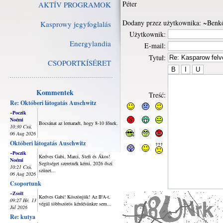
Péter
AKTÍV PROGRAMOK
Dodany przez użytkownika: ~Benkő
Kasprowy jegyfoglalás
Użytkownik:
Energylandia
E-mail:
Tytuł:
CSOPORTKÍSÉRET
Kommentek
Treść:
Re: Októberi látogatás Auschwitz
~Poczik
Noémi
Bocsánat az lemaradt, hogy 8-10 főnek.
10:30 Csü,
06 Aug 2026
Októberi látogatás Auschwitz
~Poczik
Kedves Gabi, Marci, Stefi és Ákos!
Noémi
Segítséget szeretnék kérni, 2026 őszi
10:21 Csü,
szünet...
06 Aug 2026
Csoportunk
~Zsolt
Kedves Gabi! Köszönjük! Az IFA-t,
09:27 Hé, 13
végül többszörös kérdésünkre sem...
Júl 2026
Re: kutya