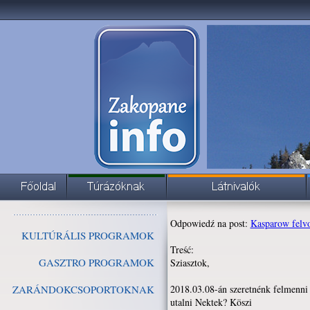
Odpowiedź na post:
Kasparow felv
KULTÚRÁLIS PROGRAMOK
Treść:
GASZTRO PROGRAMOK
Sziasztok,
ZARÁNDOKCSOPORTOKNAK
2018.03.08-án szeretnénk felmenni a
utalni Nektek? Köszi