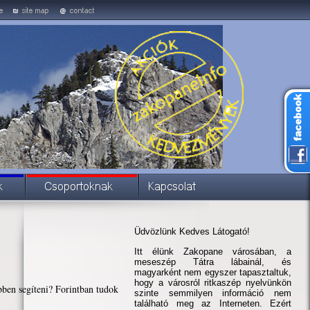
Üdvözlünk Kedves Látogató!
Itt élünk Zakopane városában, a
meseszép Tátra lábainál, és
magyarként nem egyszer tapasztaltuk,
hogy a városról ritkaszép nyelvünkön
bben segíteni? Forintban tudok
szinte semmilyen információ nem
található meg az Interneten. Ezért