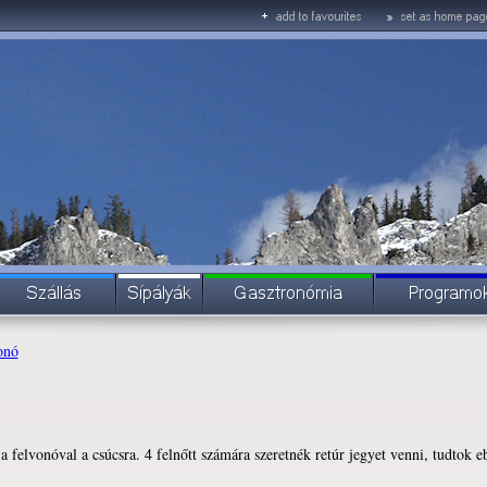
onó
 felvonóval a csúcsra. 4 felnőtt számára szeretnék retúr jegyet venni, tudtok e