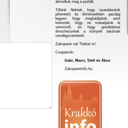
álmodtuk meg e portált.
Tőlünk Nektek, hogy nyaralásotok
pihentető és élményekben gazdag
legyen, hogy megtaláljátok, amit
kerestek, hogy ne maradjatok le
semmiről, és hogy gondtalanul
élvezhessétek a környék lakóinak
vendégszeretetét.
Zakopane vár Titeket is!
Csapatunk:
Gabi, Marci, Stefi és Ákos
ZakopaneInfo.hu