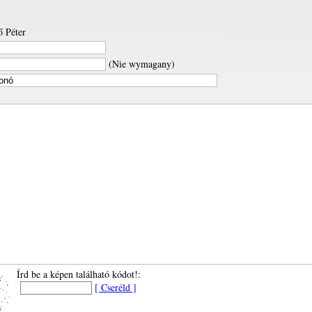
 Péter
(Nie wymagany)
Írd be a képen található kódot!:
[ Cseréld ]