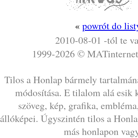
«
powrót do lis
2010-08-01 -tól te v
1999-2026 ©
MATinterne
Tilos a Honlap bármely tartalmána
módosítása. E tilalom alá esik
szöveg, kép, grafika, embléma
állóképei. Úgyszintén tilos a Honl
más honlapon vagy