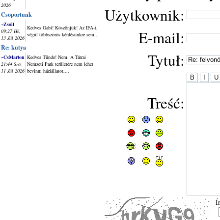
2026
Użytkownik:
Csoportunk
~Zsolt
Kedves Gabi! Köszönjük! Az IFA-t,
E-mail:
09:27 Hé,
végül többszörös kérdésünkre sem...
13 Júl 2026
Re: kutya
Tytuł:
~CsMarton
Kedves Tünde! Nem. A Tátrai
21:44 Szo,
Nemzeti Park területére nem lehet
11 Júl 2026
bevinni háziállatot,...
Treść:
Í