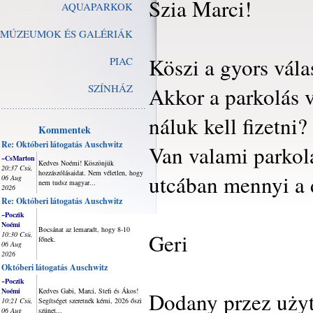
Szia Marci!
AQUAPARKOK
MÚZEUMOK ÉS GALÉRIÁK
Köszi a gyors vála
PIAC
SZÍNHÁZ
Akkor a parkolás v
náluk kell fizetni?
Kommentek
Re: Októberi látogatás Auschwitz
Van valami parkol
~CsMarton
Kedves Noémi! Köszönjük
20:37 Csü,
hozzászólásaidat. Nem véletlen, hogy
utcában mennyi a 
06 Aug
nem tudsz magyar...
2026
Re: Októberi látogatás Auschwitz
~Poczik
Noémi
Bocsánat az lemaradt, hogy 8-10
Geri
10:30 Csü,
főnek.
06 Aug
2026
Októberi látogatás Auschwitz
~Poczik
Noémi
Kedves Gabi, Marci, Stefi és Ákos!
Dodany przez uży
10:21 Csü,
Segítséget szeretnék kérni, 2026 őszi
06 Aug
szünet...