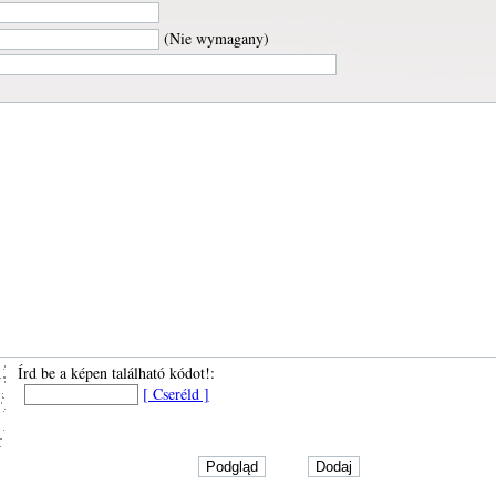
(Nie wymagany)
Írd be a képen található kódot!:
[ Cseréld ]