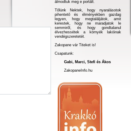
álmodtuk meg e portált.
Tőlünk Nektek, hogy nyaralásotok
pihentető és élményekben gazdag
legyen, hogy megtaláljátok, amit
kerestek, hogy ne maradjatok le
semmiről, és hogy gondtalanul
élvezhessétek a környék lakóinak
vendégszeretetét.
Zakopane vár Titeket is!
Csapatunk:
Gabi, Marci, Stefi és Ákos
ZakopaneInfo.hu