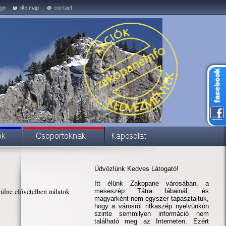
Üdvözlünk Kedves Látogató!
Itt élünk Zakopane városában, a
ülne elővételben nálatok
meseszép Tátra lábainál, és
magyarként nem egyszer tapasztaltuk,
hogy a városról ritkaszép nyelvünkön
szinte semmilyen információ nem
található meg az Interneten. Ezért