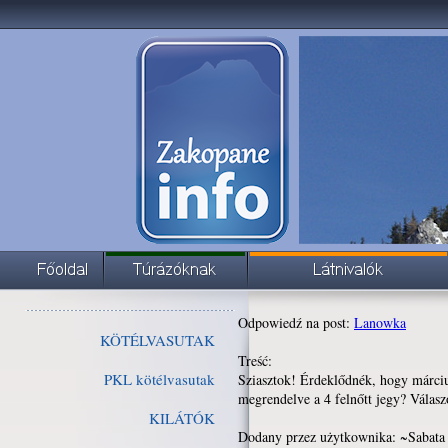
Odpowiedź na post:
Lanowka
KÖTÉLVASUTAK
Treść:
PKL kötélvasutak
Sziasztok! Érdeklődnék, hogy márciu
megrendelve a 4 felnőtt jegy? Válasz
KILÁTÓK
Dodany przez użytkownika: ~Sabata