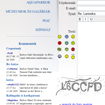
AQUAPARKOK
Użytkownik:
E-mail:
MÚZEUMOK ÉS GALÉRIÁK
Tytuł:
PIAC
SZÍNHÁZ
Treść:
Kommentek
Csoportunk
~Zsolt
Kedves Gabi! Köszönjük! Az IFA-t,
09:27 Hé, 13
végül többszörös kérdésünkre sem...
Júl 2026
Re: kutya
~CsMarton
Kedves Tünde! Nem. A Tátrai
21:44 Szo,
Nemzeti Park területére nem lehet
11 Júl 2026
bevinni háziállatot,...
kutya
~schalk1122
Helló! Az lenne a kérdésem,h
21:17 Szo,
lanovkával fel jöhet a kutya?
11 Júl 2026
Mennyi az ára? Köszi a...
Raftingolás és kerékpározás
~Magdolna
Kedves Marci! Ez úton szeretném
13:49 Pé, 10
megköszönni a segítségét, amivel
«
powrót do listy postów