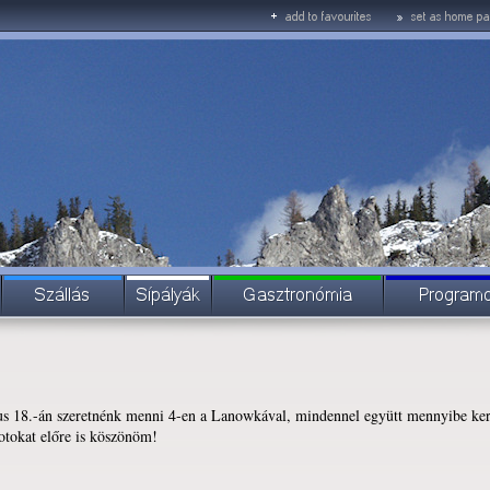
s 18.-án szeretnénk menni 4-en a Lanowkával, mindennel együtt mennyibe ker
otokat előre is köszönöm!