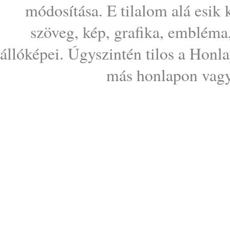
módosítása. E tilalom alá esik
szöveg, kép, grafika, embléma
állóképei. Úgyszintén tilos a Honl
más honlapon vagy