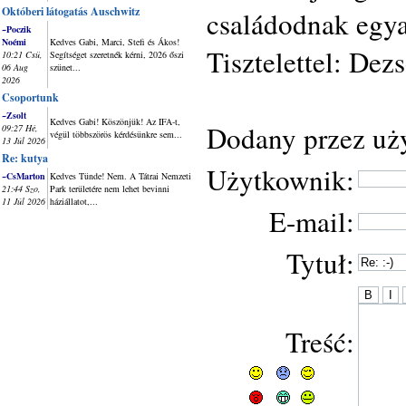
Októberi látogatás Auschwitz
családodnak egya
~Poczik
Noémi
Kedves Gabi, Marci, Stefi és Ákos!
Tisztelettel: Dez
10:21 Csü,
Segítséget szeretnék kérni, 2026 őszi
06 Aug
szünet...
2026
Csoportunk
~Zsolt
Kedves Gabi! Köszönjük! Az IFA-t,
Dodany przez uż
09:27 Hé,
végül többszörös kérdésünkre sem...
13 Júl 2026
Re: kutya
Użytkownik:
~CsMarton
Kedves Tünde! Nem. A Tátrai Nemzeti
21:44 Szo,
Park területére nem lehet bevinni
11 Júl 2026
háziállatot,...
E-mail:
Tytuł:
Treść: