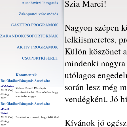
Szia Marci!
Auschwitzi látogatás
Zakopanei városnézés
Nagyon szépen k
GASZTRO PROGRAMOK
ZARÁNDOKCSOPORTOKNAK
lelkiismeretes, 
AKTÍV PROGRAMOK
Külön köszönet a
CSOPORTKÍSÉRET
mindenki nagyra é
utólagos engede
Kommentek
Re: Októberi látogatás Auschwitz
során lesz még m
~CsMarton
Kedves Noémi! Köszönjük
20:37 Csü,
hozzászólásaidat. Nem véletlen, hogy
06 Aug
vendégként. Jó hí
nem tudsz magyar...
2026
Re: Októberi látogatás Auschwitz
~Poczik
Noémi
10:30 Csü,
Bocsánat az lemaradt, hogy 8-10 főnek.
Kívánok jó egész
06 Aug
2026