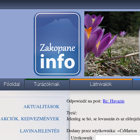
Odpowiedź na post:
Re: Havazás
AKTUALITÁSOK
Treść:
AKCIÓK, KEDVEZMÉNYEK
Jelenleg se hó, se lovasszán és az előreje
LAVINAJELENTÉS
Dodany przez użytkownika: ~CsMarton
Użytkownik: