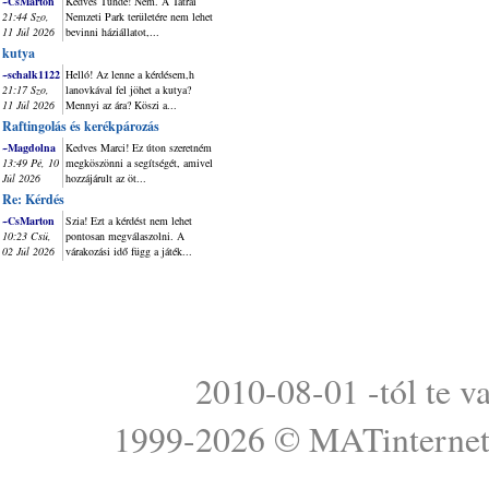
~CsMarton
Kedves Tünde! Nem. A Tátrai
21:44 Szo,
Nemzeti Park területére nem lehet
11 Júl 2026
bevinni háziállatot,...
kutya
~schalk1122
Helló! Az lenne a kérdésem,h
21:17 Szo,
lanovkával fel jöhet a kutya?
11 Júl 2026
Mennyi az ára? Köszi a...
Raftingolás és kerékpározás
~Magdolna
Kedves Marci! Ez úton szeretném
13:49 Pé, 10
megköszönni a segítségét, amivel
Júl 2026
hozzájárult az öt...
Re: Kérdés
~CsMarton
Szia! Ezt a kérdést nem lehet
10:23 Csü,
pontosan megválaszolni. A
02 Júl 2026
várakozási idő függ a játék...
2010-08-01 -tól te v
1999-2026 ©
MATinterne