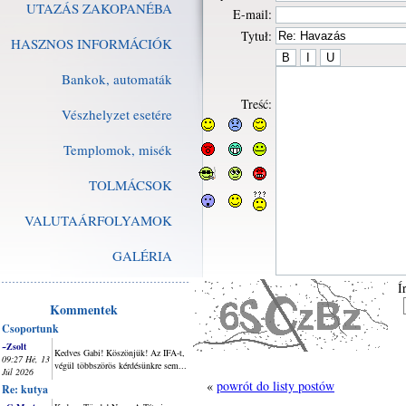
UTAZÁS ZAKOPANÉBA
E-mail:
Tytuł:
HASZNOS INFORMÁCIÓK
Bankok, automaták
Treść:
Vészhelyzet esetére
Templomok, misék
TOLMÁCSOK
VALUTAÁRFOLYAMOK
GALÉRIA
Í
Kommentek
Csoportunk
~Zsolt
Kedves Gabi! Köszönjük! Az IFA-t,
09:27 Hé, 13
végül többszörös kérdésünkre sem...
Júl 2026
«
powrót do listy postów
Re: kutya