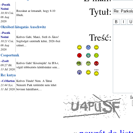
~Poczik
Tytuł:
Noémi
Bocsánat az lemaradt, hogy 8-10
10:30 Csü,
főnek.
06 Aug
2026
Októberi látogatás Auschwitz
~Poczik
Treść:
Noémi
Kedves Gabi, Marci, Stefi és Ákos!
10:21 Csü,
Segítséget szeretnék kérni, 2026 őszi
06 Aug
szünet...
2026
Csoportunk
~Zsolt
Kedves Gabi! Köszönjük! Az IFA-t,
09:27 Hé,
végül többszörös kérdésünkre sem...
13 Júl 2026
Re: kutya
~CsMarton
Kedves Tünde! Nem. A Tátrai
21:44 Szo,
Nemzeti Park területére nem lehet
11 Júl 2026
bevinni háziállatot,...
Í
«
powrót do lis