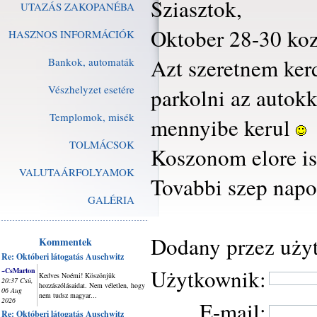
Sziasztok,
UTAZÁS ZAKOPANÉBA
Oktober 28-30 koz
HASZNOS INFORMÁCIÓK
Azt szeretnem ker
Bankok, automaták
Vészhelyzet esetére
parkolni az autokk
Templomok, misék
mennyibe kerul
TOLMÁCSOK
Koszonom elore is 
VALUTAÁRFOLYAMOK
Tovabbi szep napo
GALÉRIA
Dodany przez uży
Kommentek
Re: Októberi látogatás Auschwitz
Użytkownik:
~CsMarton
Kedves Noémi! Köszönjük
20:37 Csü,
hozzászólásaidat. Nem véletlen, hogy
06 Aug
nem tudsz magyar...
2026
E-mail:
Re: Októberi látogatás Auschwitz