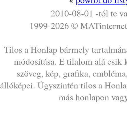
2010-08-01 -tól te v
1999-2026 ©
MATinterne
Tilos a Honlap bármely tartalmána
módosítása. E tilalom alá esik
szöveg, kép, grafika, embléma
állóképei. Úgyszintén tilos a Honl
más honlapon vagy