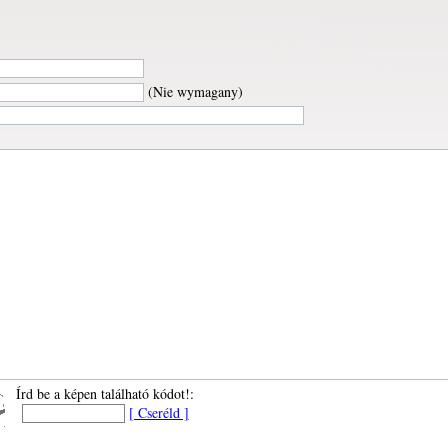
(Nie wymagany)
Írd be a képen található kódot!:
[ Cseréld ]