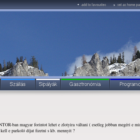
OR-ban magyar forintot lehet e zlotyira váltani ( esetleg jobban megéri e min
ell e parkoló díjat fizetni s kb. mennyit ?