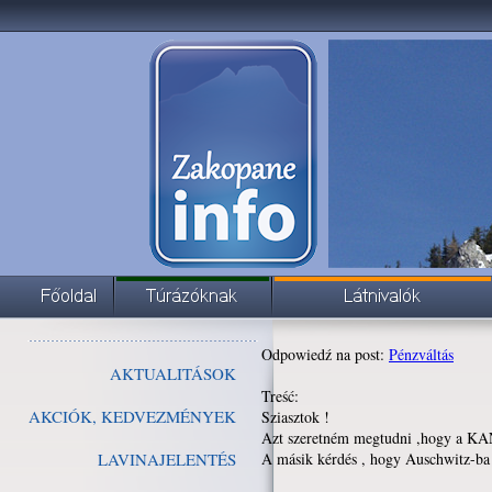
Odpowiedź na post:
Pénzváltás
AKTUALITÁSOK
Treść:
AKCIÓK, KEDVEZMÉNYEK
Sziasztok !
Azt szeretném megtudni ,hogy a KANT
LAVINAJELENTÉS
A másik kérdés , hogy Auschwitz-ba k