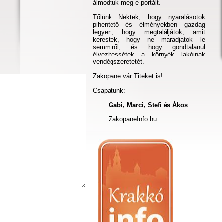
álmodtuk meg e portált.
Tőlünk Nektek, hogy nyaralásotok
pihentető és élményekben gazdag
legyen, hogy megtaláljátok, amit
kerestek, hogy ne maradjatok le
semmiről, és hogy gondtalanul
élvezhessétek a környék lakóinak
vendégszeretetét.
Zakopane vár Titeket is!
Csapatunk:
Gabi, Marci, Stefi és Ákos
ZakopaneInfo.hu