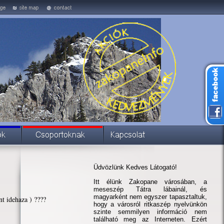
Üdvözlünk Kedves Látogató!
Itt élünk Zakopane városában, a
meseszép Tátra lábainál, és
magyarként nem egyszer tapasztaltuk,
t idehaza ) ????
hogy a városról ritkaszép nyelvünkön
szinte semmilyen információ nem
található meg az Interneten. Ezért