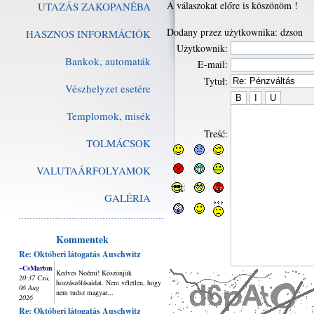
A válaszokat előre is köszönöm !
UTAZÁS ZAKOPANÉBA
Dodany przez użytkownika: dzson
HASZNOS INFORMÁCIÓK
Użytkownik:
Bankok, automaták
E-mail:
Tytuł:
Vészhelyzet esetére
Templomok, misék
Treść:
TOLMÁCSOK
VALUTAÁRFOLYAMOK
GALÉRIA
Kommentek
Re: Októberi látogatás Auschwitz
~CsMarton
Kedves Noémi! Köszönjük
20:37 Csü,
hozzászólásaidat. Nem véletlen, hogy
06 Aug
nem tudsz magyar...
2026
Re: Októberi látogatás Auschwitz