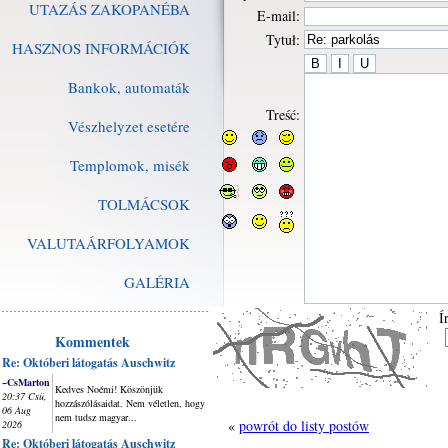
UTAZÁS ZAKOPANÉBA
E-mail:
Tytuł:
HASZNOS INFORMÁCIÓK
Bankok, automaták
Treść:
Vészhelyzet esetére
Templomok, misék
TOLMÁCSOK
VALUTAÁRFOLYAMOK
GALÉRIA
Í
Kommentek
Re: Októberi látogatás Auschwitz
~CsMarton
Kedves Noémi! Köszönjük
20:37 Csü,
hozzászólásaidat. Nem véletlen, hogy
06 Aug
nem tudsz magyar...
«
powrót do listy postów
2026
Re: Októberi látogatás Auschwitz