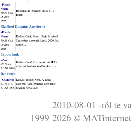
~Poczik
Noémi
Bocsánat az lemaradt, hogy 8-10
10:30 Csü,
főnek.
06 Aug
2026
Októberi látogatás Auschwitz
~Poczik
Noémi
Kedves Gabi, Marci, Stefi és Ákos!
10:21 Csü,
Segítséget szeretnék kérni, 2026 őszi
06 Aug
szünet...
2026
Csoportunk
~Zsolt
Kedves Gabi! Köszönjük! Az IFA-t,
09:27 Hé,
végül többszörös kérdésünkre sem...
13 Júl 2026
Re: kutya
~CsMarton
Kedves Tünde! Nem. A Tátrai
21:44 Szo,
Nemzeti Park területére nem lehet
11 Júl 2026
bevinni háziállatot,...
2010-08-01 -tól te v
1999-2026 ©
MATinterne