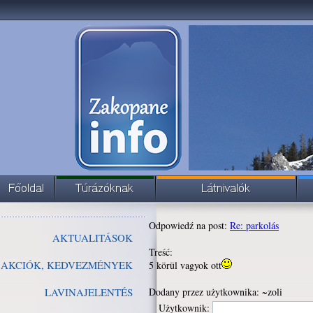
Odpowiedź na post:
Re: parkolás
AKTUALITÁSOK
Treść:
AKCIÓK, KEDVEZMÉNYEK
5 körül vagyok ott
LAVINAJELENTÉS
Dodany przez użytkownika: ~zoli
Użytkownik: