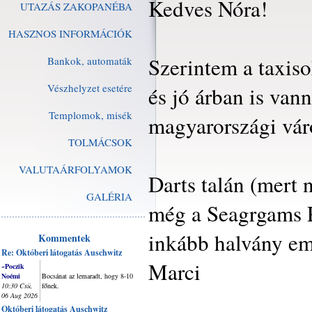
Kedves Nóra!
UTAZÁS ZAKOPANÉBA
HASZNOS INFORMÁCIÓK
Szerintem a taxis
Bankok, automaták
Vészhelyzet esetére
és jó árban is van
Templomok, misék
magyarországi vár
TOLMÁCSOK
VALUTAÁRFOLYAMOK
Darts talán (mert
GALÉRIA
még a Seagrgams 
inkább halvány em
Kommentek
Re: Októberi látogatás Auschwitz
Marci
~Poczik
Noémi
Bocsánat az lemaradt, hogy 8-10
10:30 Csü,
főnek.
06 Aug 2026
Októberi látogatás Auschwitz