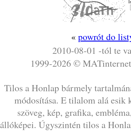
Í
«
powrót do lis
2010-08-01 -tól te v
1999-2026 ©
MATinterne
Tilos a Honlap bármely tartalmána
módosítása. E tilalom alá esik
szöveg, kép, grafika, embléma
állóképei. Úgyszintén tilos a Honl