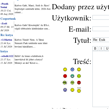
Dodany przez uży
~Poczik
Kedves Gabi, Marci, Stefi és Ákos!
Noémi
Segítséget szeretnék kérni, 2026 őszi
10:21 Csü,
szünet...
06 Aug 2026
Użytkownik:
Csoportunk
~Zsolt
Kedves Gabi! Köszönjük! Az IFA-t,
E-mail:
09:27 Hé, 13
végül többszörös kérdésünkre sem...
Júl 2026
Re: kutya
Tytuł:
~CsMarton
Kedves Tünde! Nem. A Tátrai
21:44 Szo,
Nemzeti Park területére nem lehet
11 Júl 2026
bevinni háziállatot,...
kutya
~schalk1122
Helló! Az lenne a kérdésem,h
Treść:
21:17 Szo,
lanovkával fel jöhet a kutya?
11 Júl 2026
Mennyi az ára? Köszi a...