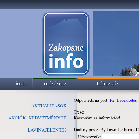
Odpowiedź na post:
Re: Érdeklődés
AKTUALITÁSOK
Treść:
AKCIÓK, KEDVEZMÉNYEK
Köszönöm az információt!
LAVINAJELENTÉS
Dodany przez użytkownika: harnas1
Użytkownik: