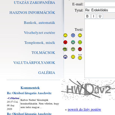
UTAZÁS ZAKOPANÉBA
E-mail:
Tytuł:
HASZNOS INFORMÁCIÓK
Bankok, automaták
Treść:
Vészhelyzet esetére
Templomok, misék
TOLMÁCSOK
VALUTAÁRFOLYAMOK
GALÉRIA
Kommentek
Re: Októberi látogatás Auschwitz
~CsMarton
Kedves Noémi! Köszönjük
20:37 Csü,
hozzászólásaidat. Nem véletlen, hogy
06 Aug
nem tudsz magyar...
«
powrót do listy postów
2026
Re: Októberi látogatás Auschwitz