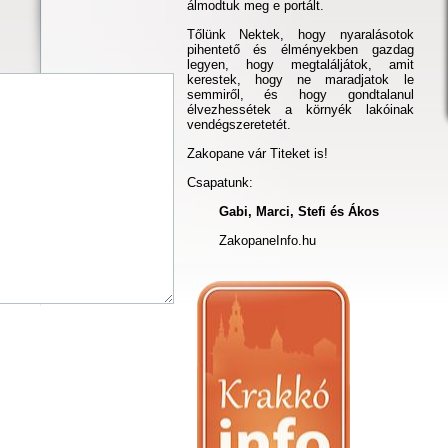
álmodtuk meg e portált.
Tőlünk Nektek, hogy nyaralásotok
pihentető és élményekben gazdag
legyen, hogy megtaláljátok, amit
kerestek, hogy ne maradjatok le
semmiről, és hogy gondtalanul
élvezhessétek a környék lakóinak
vendégszeretetét.
Zakopane vár Titeket is!
Csapatunk:
Gabi, Marci, Stefi és Ákos
ZakopaneInfo.hu