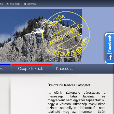
Üdvözlünk Kedves Látogató!
Itt élünk Zakopane városában, a
meseszép Tátra lábainál, és
magyarként nem egyszer tapasztaltuk,
hogy a városról ritkaszép nyelvünkön
szinte semmilyen információ nem
található meg az Interneten. Ezért