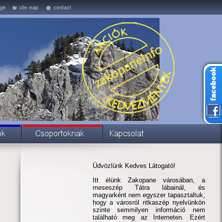
Üdvözlünk Kedves Látogató!
Itt élünk Zakopane városában, a
meseszép Tátra lábainál, és
magyarként nem egyszer tapasztaltuk,
hogy a városról ritkaszép nyelvünkön
szinte semmilyen információ nem
található meg az Interneten. Ezért