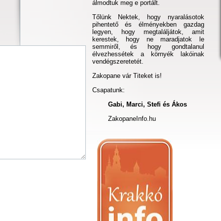
álmodtuk meg e portált.
Tőlünk Nektek, hogy nyaralásotok
pihentető és élményekben gazdag
legyen, hogy megtaláljátok, amit
kerestek, hogy ne maradjatok le
semmiről, és hogy gondtalanul
élvezhessétek a környék lakóinak
vendégszeretetét.
Zakopane vár Titeket is!
Csapatunk:
Gabi, Marci, Stefi és Ákos
ZakopaneInfo.hu