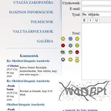
UTAZÁS ZAKOPANÉBA
Użytkownik:
E-mail:
HASZNOS INFORMÁCIÓK
Tytuł:
TOLMÁCSOK
VALUTAÁRFOLYAMOK
Treść:
GALÉRIA
Kommentek
Re: Októberi látogatás Auschwitz
~CsMarton
Kedves Noémi! Köszönjük
20:37 Csü,
hozzászólásaidat. Nem véletlen, hogy
06 Aug
nem tudsz magyar...
2026
Re: Októberi látogatás Auschwitz
~Poczik
Noémi
Bocsánat az lemaradt, hogy 8-10
10:30 Csü,
főnek.
06 Aug
2026
Októberi látogatás Auschwitz
~Poczik
«
powrót do listy postów