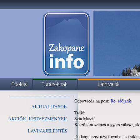
Odpowiedź na post:
Re: időjárás
AKTUALITÁSOK
Treść:
AKCIÓK, KEDVEZMÉNYEK
Szia Marci!
Köszönöm szépen a gyors választ, a
LAVINAJELENTÉS
Dodany przez użytkownika: ~krakler