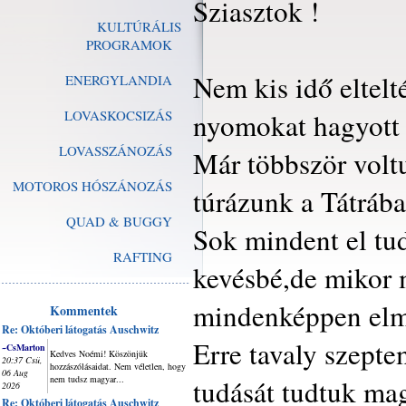
Sziasztok !
KULTÚRÁLIS
PROGRAMOK
Nem kis idő eltelt
ENERGYLANDIA
LOVASKOCSIZÁS
nyomokat hagyott 
LOVASSZÁNOZÁS
Már többször volt
MOTOROS HÓSZÁNOZÁS
túrázunk a Tátrába
QUAD & BUGGY
Sok mindent el tud
RAFTING
kevésbé,de mikor 
mindenképpen elme
Kommentek
Re: Októberi látogatás Auschwitz
Erre tavaly szepte
~CsMarton
Kedves Noémi! Köszönjük
20:37 Csü,
hozzászólásaidat. Nem véletlen, hogy
06 Aug
nem tudsz magyar...
tudását tudtuk ma
2026
Re: Októberi látogatás Auschwitz