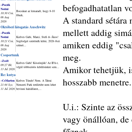
befogadhatatlan vo
~Poczik
Noémi
Bocsánat az lemaradt, hogy 8-10
10:30 Csü,
főnek.
A standard sétára 
06 Aug
2026
Októberi látogatás Auschwitz
mellett addig sim
~Poczik
Noémi
Kedves Gabi, Marci, Stefi és Ákos!
amiken eddig "csa
10:21 Csü,
Segítséget szeretnék kérni, 2026 őszi
06 Aug
szünet...
2026
meg.
Csoportunk
~Zsolt
Kedves Gabi! Köszönjük! Az IFA-t,
09:27 Hé,
Amikor tehetjük, 
végül többszörös kérdésünkre sem...
13 Júl 2026
Re: kutya
hosszabb menetre.
~CsMarton
Kedves Tünde! Nem. A Tátrai
21:44 Szo,
Nemzeti Park területére nem lehet
11 Júl 2026
bevinni háziállatot,...
U.i.: Szinte az öss
vagy önállóan, de 
főznek.