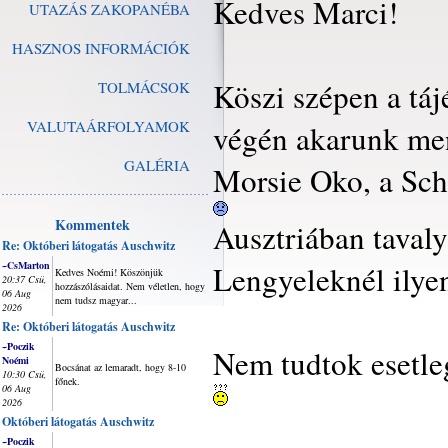
Kedves Marci!
UTAZÁS ZAKOPANÉBA
HASZNOS INFORMÁCIÓK
Köszi szépen a táj
TOLMÁCSOK
VALUTAÁRFOLYAMOK
végén akarunk menn
GALÉRIA
Morsie Oko, a Sch 
Kommentek
Ausztriában tavaly 
Re: Októberi látogatás Auschwitz
~CsMarton
Lengyeleknél ilye
Kedves Noémi! Köszönjük
20:37 Csü,
hozzászólásaidat. Nem véletlen, hogy
06 Aug
nem tudsz magyar...
2026
Re: Októberi látogatás Auschwitz
~Poczik
Nem tudtok esetleg
Noémi
Bocsánat az lemaradt, hogy 8-10
10:30 Csü,
főnek.
06 Aug
2026
Októberi látogatás Auschwitz
~Poczik