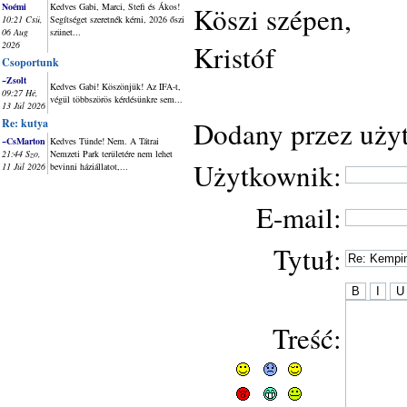
Noémi
Kedves Gabi, Marci, Stefi és Ákos!
Köszi szépen,
10:21 Csü,
Segítséget szeretnék kérni, 2026 őszi
06 Aug
szünet...
2026
Kristóf
Csoportunk
~Zsolt
Kedves Gabi! Köszönjük! Az IFA-t,
09:27 Hé,
végül többszörös kérdésünkre sem...
13 Júl 2026
Dodany przez użyt
Re: kutya
~CsMarton
Kedves Tünde! Nem. A Tátrai
21:44 Szo,
Nemzeti Park területére nem lehet
Użytkownik:
11 Júl 2026
bevinni háziállatot,...
E-mail:
Tytuł:
Treść: