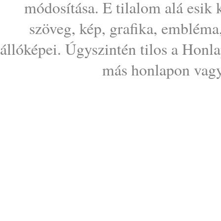
módosítása. E tilalom alá esik
szöveg, kép, grafika, embléma
állóképei. Úgyszintén tilos a Honl
más honlapon vagy