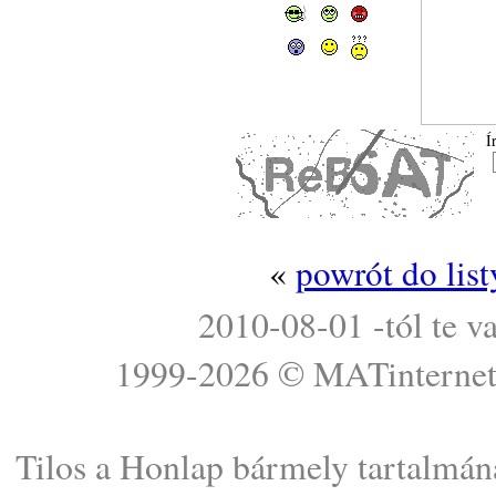
Í
«
powrót do lis
2010-08-01 -tól te v
1999-2026 ©
MATinterne
Tilos a Honlap bármely tartalmána