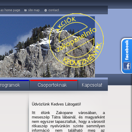
Üdvözlünk Kedves Látogató!
Itt élünk Zakopane városában, a
meseszép Tátra lábainál, és magyarként
nem egyszer tapasztaltuk, hogy a városról
ritkaszép nyelvünkön szinte semmilyen
információ nem található meg az