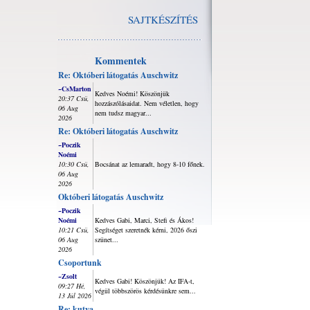
SAJTKÉSZÍTÉS
Kommentek
Re: Októberi látogatás Auschwitz
~CsMarton
Kedves Noémi! Köszönjük
20:37 Csü,
hozzászólásaidat. Nem véletlen, hogy
06 Aug
nem tudsz magyar...
2026
Re: Októberi látogatás Auschwitz
~Poczik
Noémi
10:30 Csü,
Bocsánat az lemaradt, hogy 8-10 főnek.
06 Aug
2026
Októberi látogatás Auschwitz
~Poczik
Noémi
Kedves Gabi, Marci, Stefi és Ákos!
10:21 Csü,
Segítséget szeretnék kérni, 2026 őszi
06 Aug
szünet...
2026
Csoportunk
~Zsolt
Kedves Gabi! Köszönjük! Az IFA-t,
09:27 Hé,
végül többszörös kérdésünkre sem...
13 Júl 2026
Re: kutya