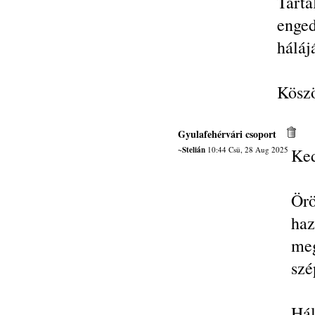
Tart
enged
háláj
Köszö
Gyulafehérvári csoport
~Stelián
10:44 Csü, 28 Aug 2025
Ked
Ör
ha
meg
szé
Hál