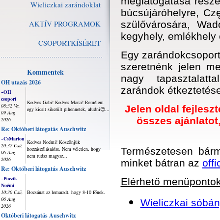
meglátogatása része
Wieliczkai zarándoklat
búcsújáróhelyre, Cz
AKTÍV PROGRAMOK
szülővárosára, Wad
kegyhely, emlékhely 
CSOPORTKÍSÉRET
Egy zarándokcsoport
szeretnénk jelen me
Kommentek
nagy tapasztalatt
OH utazás 2026
zarándok étkeztetése
~OH
csoport
Kedves Gabi! Kedves Marci! Remélem
08:32 Va,
Jelen oldal fejlesz
egy kicsit sikerült pihennetek, aludni😊...
09 Aug
összes ajánlatot,
2026
Re: Októberi látogatás Auschwitz
~CsMarton
Kedves Noémi! Köszönjük
20:37 Csü,
hozzászólásaidat. Nem véletlen, hogy
Természetesen bárm
06 Aug
nem tudsz magyar...
2026
minket bátran az
off
Re: Októberi látogatás Auschwitz
~Poczik
Elérhető menüponto
Noémi
10:30 Csü,
Bocsánat az lemaradt, hogy 8-10 főnek.
06 Aug
Wieliczkai sóbá
2026
Októberi látogatás Auschwitz