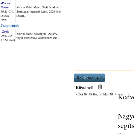
~Poczik
Noémi
Kedves Gabi, Marci, Stefi és Ákos!
10:21 Csü,
Segítséget szeretnék kérni, 2026 őszi
06 Aug
szünet...
2026
Csoportunk
~Zsolt
Kedves Gabi! Köszönjük! Az IFA-t,
09:27 Hé,
végül többszörös kérdésünkre sem...
13 Júl 2026
Köszönet!
~Éva
08:18 Ke, 06 Máj 2014
Kedve
Nagy
segít