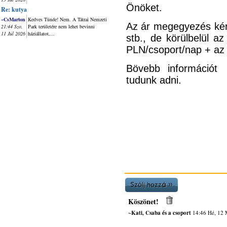
Önöket.
Re: kutya
~CsMarton
Kedves Tünde! Nem. A Tátrai Nemzeti
Az ár megegyezés kérd
21:44 Szo,
Park területére nem lehet bevinni
11 Júl 2026
háziállatot,...
stb., de körülbelül a
PLN/csoport/nap + az u
Bövebb informáci
tudunk adni.
Köszönet!
~Kati, Csaba és a csoport
14:46 Hé, 12 