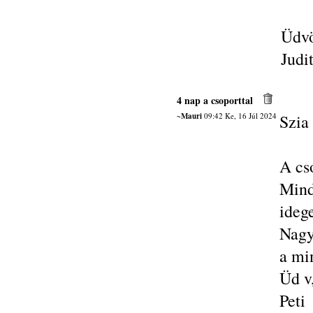
Üdvö
Judi
4 nap a csoporttal
~Mauri
09:42 Ke, 16 Júl 2024
Szia
A cs
Min
ideg
Nagy
a min
Üd v
Peti