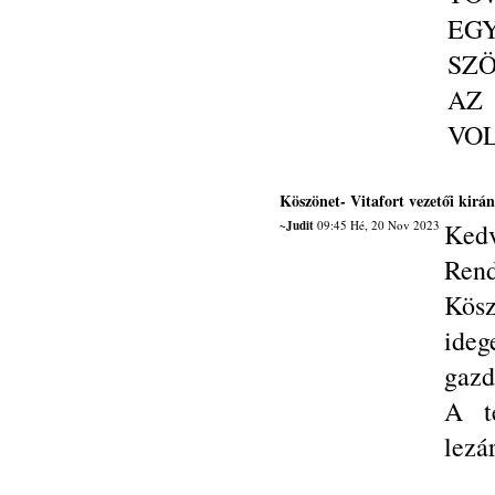
E
SZÖ
AZ
VOL
Köszönet- Vitafort vezetői kirá
~Judit
09:45 Hé, 20 Nov 2023
Kedv
Ren
Kösz
ideg
gazd
A t
lezá