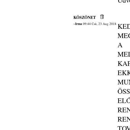
Üdvö
KÖSZÖNET
~Irma
09:44 Csü, 23 Aug 2018
KE
ME
A 
ME
KA
EK
MU
ÖS
EL
RE
REN
T