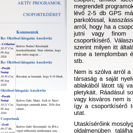
AKTÍV PROGRAMOK
megrendelt programokr
lévő 2-5 db GPS más
CSOPORTKÍSÉRET
parkolóssal, kasszás
arról, hogy ha a csop
Kommentek
jutni vagy finom 
Re: Októberi látogatás Auschwitz
csoportkísérő.
Válasz
~CsMarton
Kedves Noémi! Köszönjük
szerint milyen itt ált
20:37 Csü,
hozzászólásaidat. Nem véletlen, hogy
06 Aug
mise a templomban és
nem tudsz magyar...
2026
stb.
Re: Októberi látogatás Auschwitz
~Poczik
Nem is szólva arról a 
Noémi
10:30 Csü,
Bocsánat az lemaradt, hogy 8-10 főnek.
társaság a saját nye
06 Aug
ablakából látott táj v
2026
Októberi látogatás Auschwitz
pletykáit. Ráadásul 
~Poczik
vagy kisváros nem is 
Noémi
Kedves Gabi, Marci, Stefi és Ákos!
10:21 Csü,
Segítséget szeretnék kérni, 2026 őszi
így a csoportkísérő t
06 Aug
szünet...
utat.
2026
Csoportunk
Utaskísérőink mosolyg
~Zsolt
Kedves Gabi! Köszönjük! Az IFA-t,
09:27 Hé,
oldalmenüben találha
végül többszörös kérdésünkre sem...
13 Júl 2026