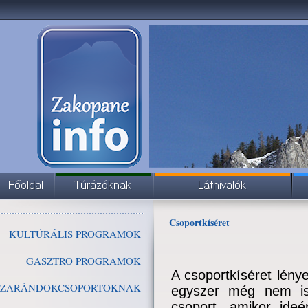
Csoportkíséret
KULTÚRÁLIS PROGRAMOK
GASZTRO PROGRAMOK
A csoportkíséret lén
ZARÁNDOKCSOPORTOKNAK
egyszer még nem is
csoport, amikor ideé