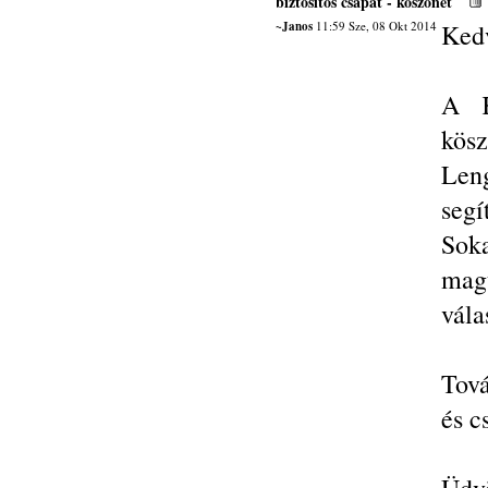
biztosítós csapat - köszönet
~Janos
11:59 Sze, 08 Okt 2014
Ked
A K
kös
Leng
segí
Soka
mag
vála
Tová
és c