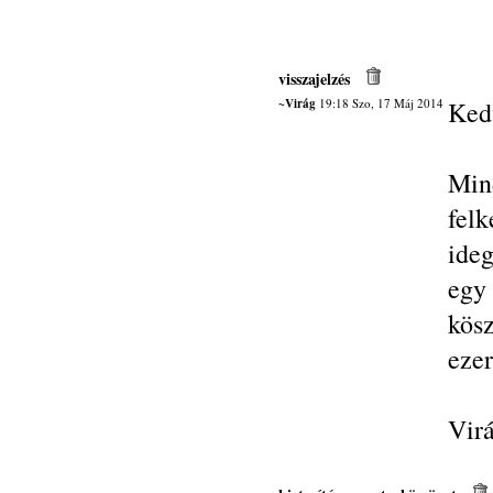
visszajelzés
~Virág
19:18 Szo, 17 Máj 2014
Ked
Min
fel
ide
egy 
kösz
ezer
Vir