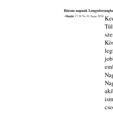
Három napunk Lengyelországb
~Magda
17:34 Va, 01 Szept 2024
Ked
Túl
sze
Kö
le
jo
em
Na
Na
aki
is
cs