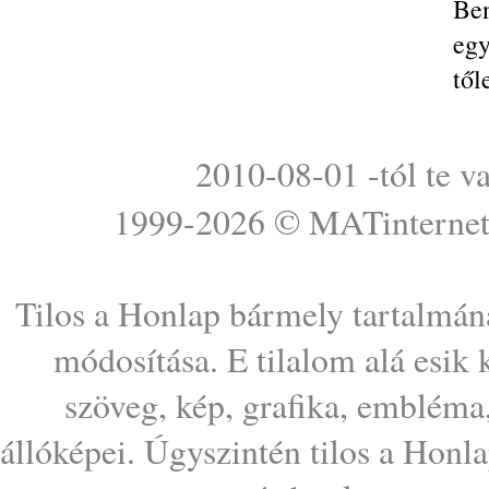
Be
egy
től
2010-08-01 -tól te v
1999-2026 ©
MATinterne
Tilos a Honlap bármely tartalmána
módosítása. E tilalom alá esik
szöveg, kép, grafika, embléma
állóképei. Úgyszintén tilos a Honl