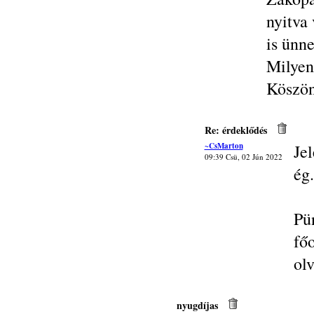
nyitva 
is ünne
Milyen 
Köszön
Re: érdeklődés
~CsMarton
Je
09:39 Csü, 02 Jún 2022
ég.
Pü
fő
olv
nyugdíjas