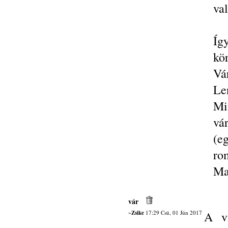
val
Íg
kö
V
Le
Mi
vá
(e
ro
Ma
vár
~Zsike
17:29 Csü, 01 Jún 2017
A vi