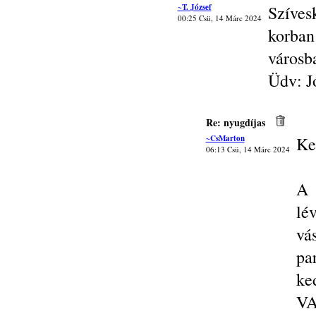
~T. József
Szíves
00:25 Csü, 14 Márc 2024
korba
városb
Üdv: J
Re: nyugdíjas
~CsMarton
Ke
06:13 Csü, 14 Márc 2024
A 
lé
vá
pa
ke
VA