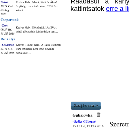
Ráadásul a kárty
Noémi
Kedves Gabi, Marci, Stefi és Ákos!
10:21 Csü,
Segítséget szeretnék kérni, 2026 őszi
kattintsatok
erre a l
06 Aug
szünet...
2026
__
Csoportunk
~Zsolt
Kedves Gabi! Köszönjük! Az IFA-t,
09:27 Hé,
végül többszörös kérdésünkre sem...
13 Júl 2026
Re: kutya
~CsMarton
Kedves Tünde! Nem. A Tátrai Nemzeti
21:44 Szo,
Park területére nem lehet bevinni
11 Júl 2026
háziállatot,...
Gubalowka
~Széles Gáborné
Szere
15:15 Hé, 17 Okt 2016