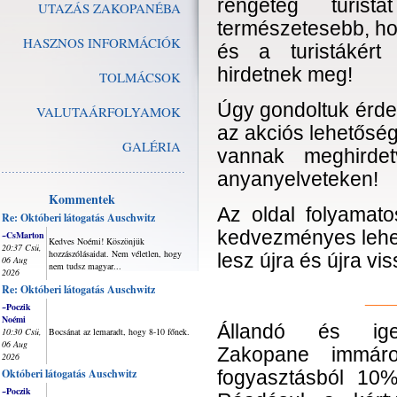
rengeteg turist
UTAZÁS ZAKOPANÉBA
természetesebb, h
HASZNOS INFORMÁCIÓK
és a turistákért
hirdetnek meg!
TOLMÁCSOK
Úgy gondoltuk érde
VALUTAÁRFOLYAMOK
az akciós lehetőség
GALÉRIA
vannak meghirdet
anyanyelveteken!
Kommentek
Az oldal folyamatos
Re: Októberi látogatás Auschwitz
kedvezményes lehető
~CsMarton
Kedves Noémi! Köszönjük
20:37 Csü,
hozzászólásaidat. Nem véletlen, hogy
lesz újra és újra v
06 Aug
nem tudsz magyar...
2026
Re: Októberi látogatás Auschwitz
__
~Poczik
Noémi
Állandó és ige
10:30 Csü,
Bocsánat az lemaradt, hogy 8-10 főnek.
06 Aug
Zakopane immáro
2026
Októberi látogatás Auschwitz
fogyasztásból 10%
~Poczik