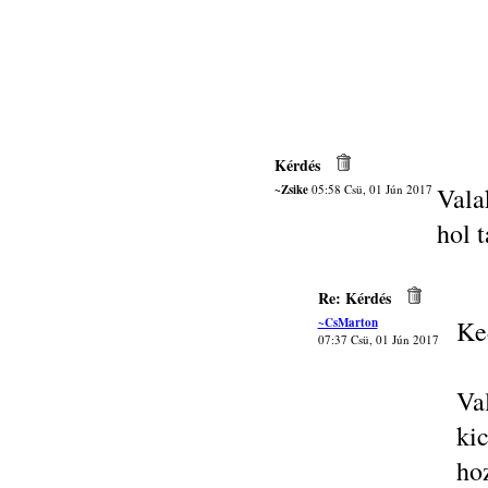
Kérdés
~Zsike
05:58 Csü, 01 Jún 2017
Vala
hol t
Re: Kérdés
~CsMarton
Ke
07:37 Csü, 01 Jún 2017
Va
ki
ho