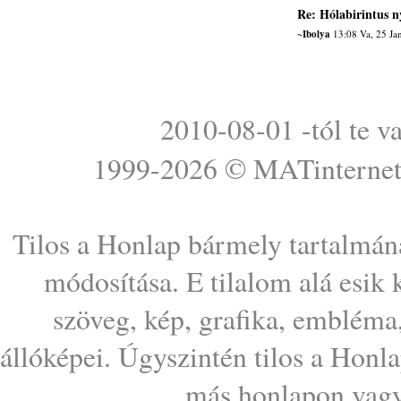
Re: Hólabirintus n
~Ibolya
13:08 Va, 25 Ja
2010-08-01 -tól te v
1999-2026 ©
MATinterne
Tilos a Honlap bármely tartalmána
módosítása. E tilalom alá esik
szöveg, kép, grafika, embléma
állóképei. Úgyszintén tilos a Honl
más honlapon vagy