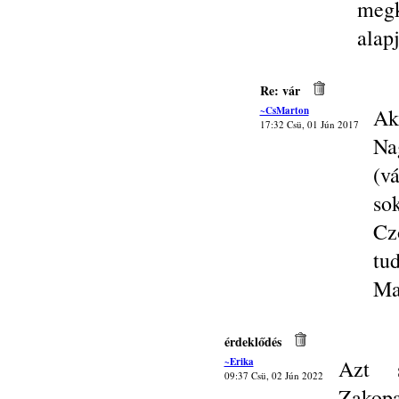
megk
alap
Re: vár
~CsMarton
Ak
17:32 Csü, 01 Jún 2017
Na
(v
so
Cz
tu
Ma
érdeklődés
~Erika
Azt s
09:37 Csü, 02 Jún 2022
Zakop