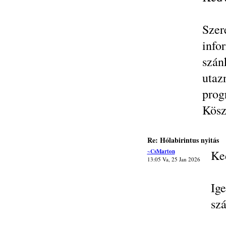
Szer
inf
szán
uta
prog
Kösz
Re: Hólabirintus nyitás
~CsMarton
Ke
13:05 Va, 25 Jan 2026
Ig
szá