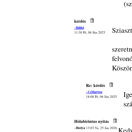
(sz
kérdés
~Ildikó
Sziasz
11:30 Pé, 06 Jún 2025
szere
felvonó
Köszö
Re: kérdés
~CsMarton
Ig
18:08 Pé, 06 Jún 2025
szá
Hólabirintus nyitás
~Ibolya
13:03 Va, 25 Jan 2026
Kedv