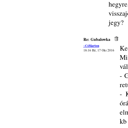
hegy
vissza
jegy?
Re: Gubalowka
~CsMarton
Ke
18:16 Hé, 17 Okt 2016
Mi
vál
- 
ret
- 
ór
el
kb 