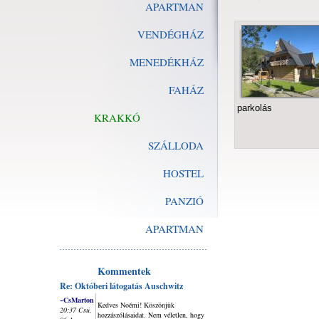
APARTMAN
VENDÉGHÁZ
MENEDÉKHÁZ
FAHÁZ
parkolás
KRAKKÓ
SZÁLLODA
HOSTEL
PANZIÓ
APARTMAN
Kommentek
Re: Októberi látogatás Auschwitz
~CsMarton
Kedves Noémi! Köszönjük
20:37 Csü,
hozzászólásaidat. Nem véletlen, hogy