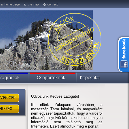
Üdvözlünk Kedves Látogató!
Itt élünk Zakopane városában, a
meseszép Tátra lábainál, és magyarként
nem egyszer tapasztaltuk, hogy a városról
ritkaszép nyelvünkön szinte semmilyen
információ nem található meg az
Interneten. Ezért álmodtuk meg e portált.