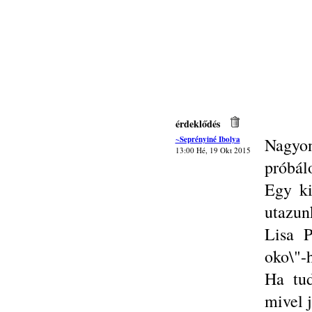
érdeklődés
~Seprényiné Ibolya
Nagyon
13:00 Hé, 19 Okt 2015
próbál
Egy ki
utazun
Lisa P
oko\"-h
Ha tud
mivel 