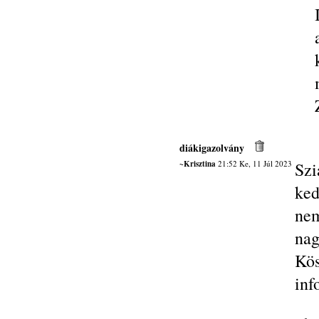
diákigazolvány
~Krisztina
21:52 Ke, 11 Júl 2023
Szi
ke
nem
nag
Kö
inf