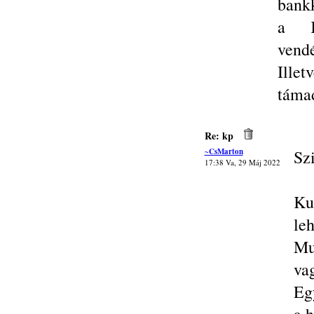
bankk
a K
vend
Ille
támad
Re: kp
~CsMarton
Sz
17:38 Va, 29 Máj 2022
Ku
le
Mu
va
Eg