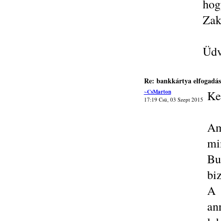
hog
Zak
Üdv
Re: bankkártya elfogadás
~CsMarton
Ke
17:19 Csü, 03 Szept 2015
Am
mi
Bu
biz
A 
an