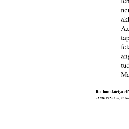
le
ne
ak
Az
ta
fe
an
tud
Ma
Re: bankkártya el
~Anna
19:52 Csü, 03 Sz