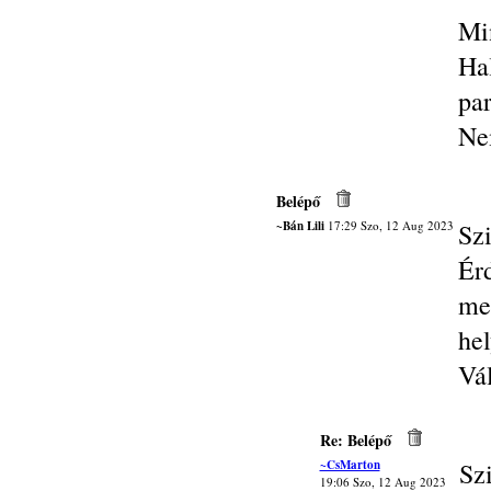
Mi
Ha
par
Ne
Belépő
~Bán Lili
17:29 Szo, 12 Aug 2023
Szi
Érd
me
hel
Vá
Re: Belépő
~CsMarton
Sz
19:06 Szo, 12 Aug 2023