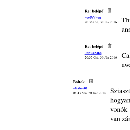
Re: belépő
~qeToVwrg
Th
20:36 Csü, 30 Jún 2016
an
Re: belépő
~nNCzZ46h
Ca
20:37 Csü, 30 Jún 2016
aw
Boltok
~Gábor01
Sziasz
08:43 Szo, 20 Dec 2014
hogyan
vonók 
van z