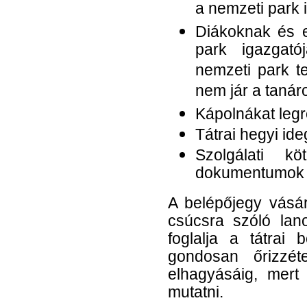
a nemzeti park i
Diákoknak és e
park igazgató
nemzeti park te
nem jár a tanár
Kápolnákat leg
Tátrai hegyi id
Szolgálati k
dokumentumok 
A belépőjegy vásár
csúcsra szóló lan
foglalja a tátrai 
gondosan őrizzé
elhagyásáig, mert 
mutatni.