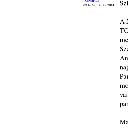
~CsMarton
Sz
09:16 Va, 14 Dec 2014
A 
TO
me
Sz
Am
na
Pa
mo
va
pa
Ma