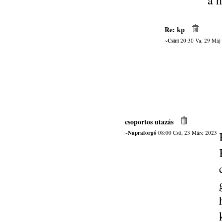
a h
Re: kp
~Csiri
20:30 Va, 29 Máj
csoportos utazás
~Napraforgó
08:00 Csü, 23 Márc 2023