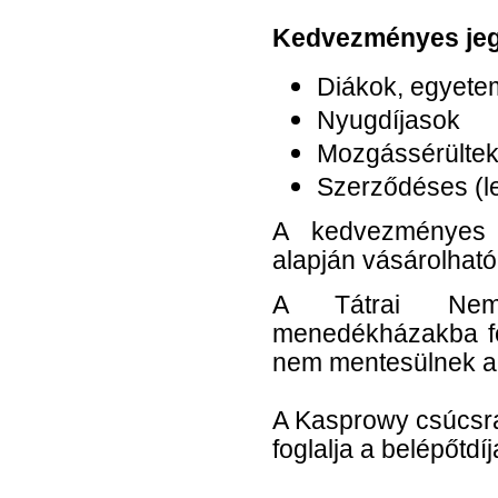
Kedvezményes jeg
Diákok, egyete
Nyugdíjasok
Mozgássérülte
Szerződéses (l
A kedvezményes j
alapján vásárolhat
A Tátrai Nemz
menedékházakba fog
nem mentesülnek a d
A Kasprowy csúcsra
foglalja a belépőtdíj