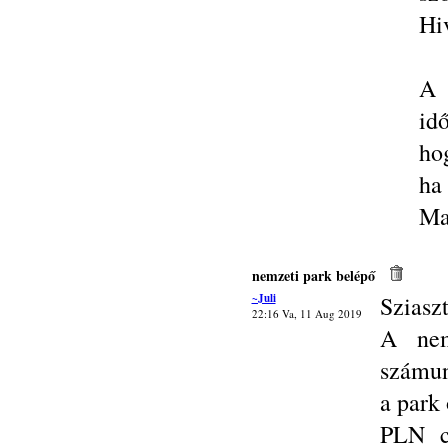
Hi
A 
id
ho
ha
Ma
nemzeti park belépő
~Juli
Sziasz
22:16 Va, 11 Aug 2019
A nem
számun
a park
PLN c