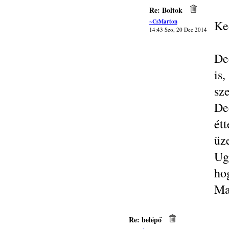
Re: Boltok
~CsMarton
Ke
14:43 Szo, 20 Dec 2014
De
is
sze
De
ét
üz
Ug
hog
Ma
Re: belépő