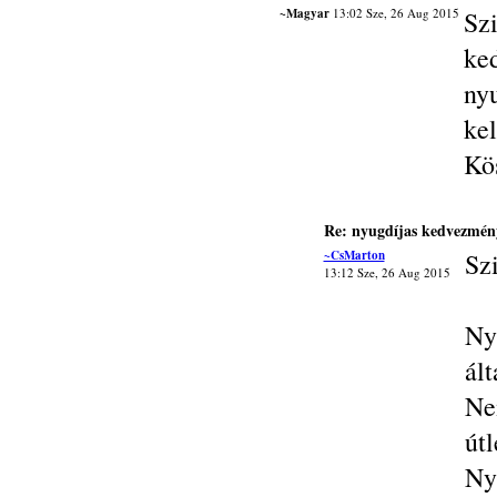
~Magyar
13:02 Sze, 26 Aug 2015
Sz
ke
ny
ke
Kö
Re: nyugdíjas kedvezmény
~CsMarton
Sz
13:12 Sze, 26 Aug 2015
Ny
ál
Ne
út
Ny