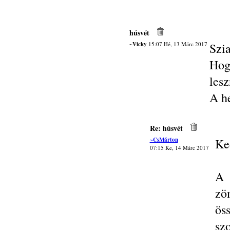
húsvét
~Vicky
15:07 Hé, 13 Márc 2017
Szi
Hog
lesz
A h
Re: húsvét
~CsMárton
Ke
07:15 Ke, 14 Márc 2017
A 
zö
ös
szo