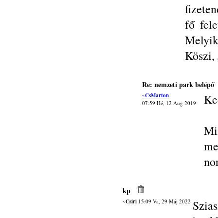
fizete
fő fel
Melyik
Köszi, 
Re: nemzeti park belépő
~CsMarton
Ke
07:59 Hé, 12 Aug 2019
Mi
me
no
kp
~Csiri
15:09 Va, 29 Máj 2022
Szi