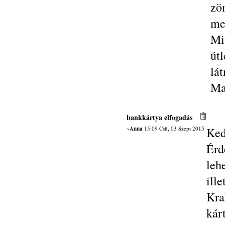
zö
me
Miv
út
lát
Ma
bankkártya elfogadás
~Anna
15:09 Csü, 03 Szept 2015
Ked
Érd
leh
ill
Kr
kár