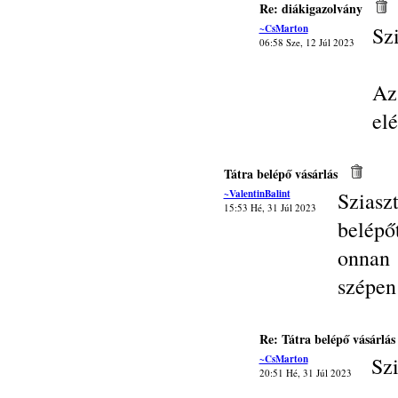
Re: diákigazolvány
~CsMarton
Sz
06:58 Sze, 12 Júl 2023
Az
elé
Tátra belépő vásárlás
~ValentinBalint
Szias
15:53 Hé, 31 Júl 2023
belépő
onnan
szépen 
Re: Tátra belépő vásárlás
~CsMarton
Szi
20:51 Hé, 31 Júl 2023