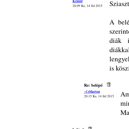
Kristóf
Sziasz
20:09 Ke, 14 Júl 2015
A belé
szerin
diák 
diákka
lengye
is kösz
Re: belépő
~CsMarton
Am
20:15 Ke, 14 Júl 2015
min
Ma