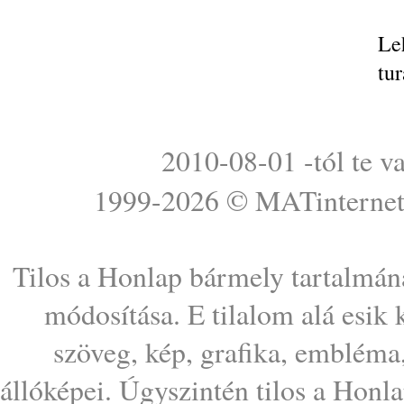
Le
tu
2010-08-01 -tól te v
1999-2026 ©
MATinterne
Tilos a Honlap bármely tartalmána
módosítása. E tilalom alá esik
szöveg, kép, grafika, embléma
állóképei. Úgyszintén tilos a Honl