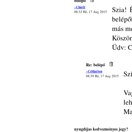
belépő
~Cincér
Szia! 
08:32 Hé, 17 Aug 2015
belépő
más me
Köszö
Üdv: C
Re: belépő
~CsMarton
Sz
08:39 Hé, 17 Aug 2015
Va
le
Ma
nyugdíjas kedvezményes jegy?