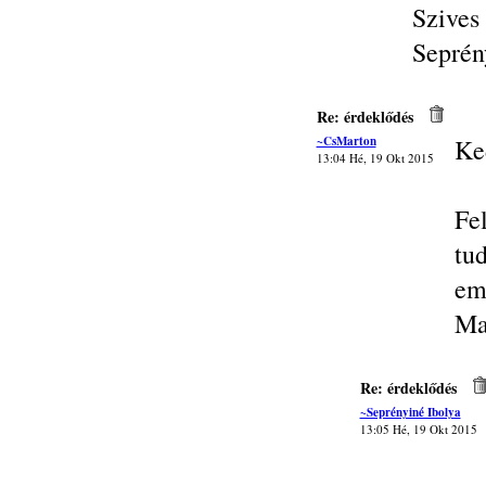
Szives
Seprén
Re: érdeklődés
~CsMarton
Ke
13:04 Hé, 19 Okt 2015
Fe
tu
eme
Ma
Re: érdeklődés
~Seprényiné Ibolya
13:05 Hé, 19 Okt 2015