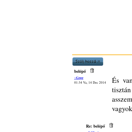
belépő
~Gege
És van
01:34 Va, 14 Dec 2014
tisztá
asszem
vagyok
Re: belépő