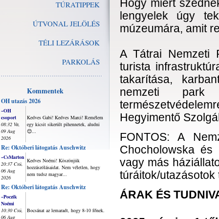
Hogy miért szednek
TÚRATIPPEK
lengyelek úgy te
ÚTVONAL JELÖLÉS
múzeumára, amit ren
TÉLI LEZÁRÁSOK
A Tátrai Nemzeti 
PARKOLÁS
turista infrastrukt
takarítása, karban
Kommentek
nemzeti park
OH utazás 2026
természetvédelemre 
~OH
Hegyimentő Szolgál
csoport
Kedves Gabi! Kedves Marci! Remélem
08:32 Va,
egy kicsit sikerült pihennetek, aludni
09 Aug
😊...
FONTOS: A Nemzet
2026
Re: Októberi látogatás Auschwitz
Chocholowska és D
~CsMarton
vagy más háziállat
Kedves Noémi! Köszönjük
20:37 Csü,
hozzászólásaidat. Nem véletlen, hogy
06 Aug
túráitok/utazásotok
nem tudsz magyar...
2026
Re: Októberi látogatás Auschwitz
ÁRAK ÉS TUDNIV
~Poczik
Noémi
10:30 Csü,
Bocsánat az lemaradt, hogy 8-10 főnek.
06 Aug