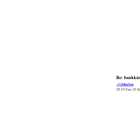
Re: bankkár
~CsMarton
20:19 Csü, 03 S