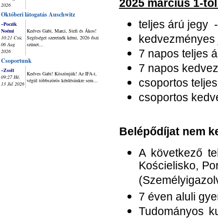
2025 március 1-től
2026
Októberi látogatás Auschwitz
teljes árú jegy -
~Poczik
Noémi
Kedves Gabi, Marci, Stefi és Ákos!
kedvezményes j
10:21 Csü,
Segítséget szeretnék kérni, 2026 őszi
06 Aug
szünet...
2026
7 napos teljes á
Csoportunk
7 napos kedvez
~Zsolt
Kedves Gabi! Köszönjük! Az IFA-t,
09:27 Hé,
végül többszörös kérdésünkre sem...
csoportos teljes
13 Júl 2026
csoportos kedve
Belépődíjat nem kel
A következő te
Kościelisko, Po
(Személyigazolv
7 éven aluli gy
Tudományos kut