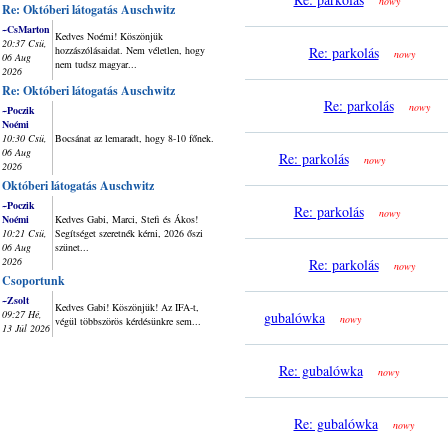
nowy
Re: Októberi látogatás Auschwitz
~CsMarton
Kedves Noémi! Köszönjük
20:37 Csü,
hozzászólásaidat. Nem véletlen, hogy
Re: parkolás
nowy
06 Aug
nem tudsz magyar...
2026
Re: Októberi látogatás Auschwitz
Re: parkolás
nowy
~Poczik
Noémi
10:30 Csü,
Bocsánat az lemaradt, hogy 8-10 főnek.
06 Aug
Re: parkolás
nowy
2026
Októberi látogatás Auschwitz
~Poczik
Re: parkolás
nowy
Noémi
Kedves Gabi, Marci, Stefi és Ákos!
10:21 Csü,
Segítséget szeretnék kérni, 2026 őszi
06 Aug
szünet...
2026
Re: parkolás
nowy
Csoportunk
~Zsolt
Kedves Gabi! Köszönjük! Az IFA-t,
09:27 Hé,
gubalówka
nowy
végül többszörös kérdésünkre sem...
13 Júl 2026
Re: gubalówka
nowy
Re: gubalówka
nowy