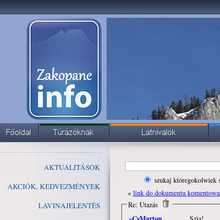
AKTUALITÁSOK
szukaj któregokolwiek 
AKCIÓK, KEDVEZMÉNYEK
«
link do dokumentu komentowa
Re: Utazás
LAVINAJELENTÉS
~CsMarton
Szia!