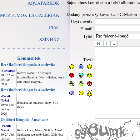
Sajna nincs konrét cím a felső állomáshoz
AQUAPARKOK
Dodany przez użytkownika: ~CsMarton
MÚZEUMOK ÉS GALÉRIÁK
Użytkownik:
PIAC
E-mail:
Tytuł:
SZÍNHÁZ
Kommentek
Treść:
Re: Októberi látogatás Auschwitz
~CsMarton
Kedves Noémi! Köszönjük
20:37 Csü,
hozzászólásaidat. Nem véletlen, hogy
06 Aug
nem tudsz magyar...
2026
Re: Októberi látogatás Auschwitz
~Poczik
Noémi
Bocsánat az lemaradt, hogy 8-10
10:30 Csü,
főnek.
06 Aug
2026
Októberi látogatás Auschwitz
Í
~Poczik
Noémi
Kedves Gabi, Marci, Stefi és Ákos!
10:21 Csü,
Segítséget szeretnék kérni, 2026 őszi
06 Aug
szünet...