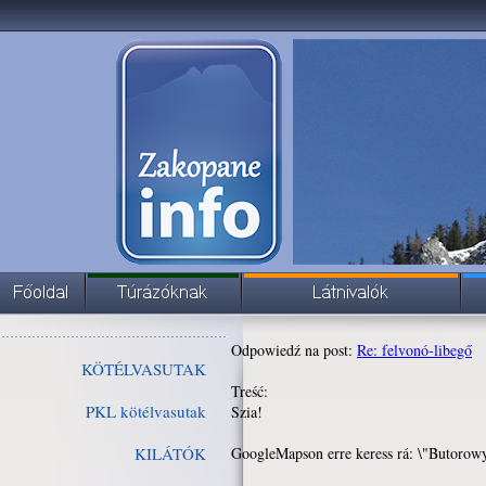
Odpowiedź na post:
Re: felvonó-libegő
KÖTÉLVASUTAK
Treść:
PKL kötélvasutak
Szia!
KILÁTÓK
GoogleMapson erre keress rá: \"Butorowy