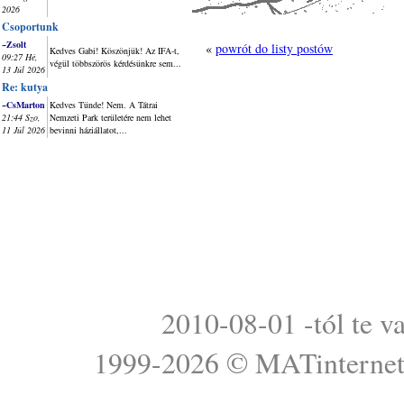
2026
Csoportunk
~Zsolt
«
powrót do listy postów
Kedves Gabi! Köszönjük! Az IFA-t,
09:27 Hé,
végül többszörös kérdésünkre sem...
13 Júl 2026
Re: kutya
~CsMarton
Kedves Tünde! Nem. A Tátrai
21:44 Szo,
Nemzeti Park területére nem lehet
11 Júl 2026
bevinni háziállatot,...
2010-08-01 -tól te v
1999-2026 ©
MATinterne