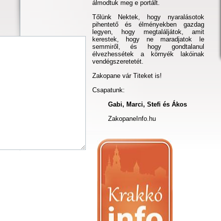
álmodtuk meg e portált.
Tőlünk Nektek, hogy nyaralásotok
pihentető és élményekben gazdag
legyen, hogy megtaláljátok, amit
kerestek, hogy ne maradjatok le
semmiről, és hogy gondtalanul
élvezhessétek a környék lakóinak
vendégszeretetét.
Zakopane vár Titeket is!
Csapatunk:
Gabi, Marci, Stefi és Ákos
ZakopaneInfo.hu