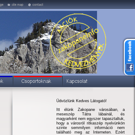
Üdvözlünk Kedves Látogató!
Itt élünk Zakopane városában, a
meseszép Tátra lábainál, és
magyarként nem egyszer tapasztaltuk,
hogy a városról ritkaszép nyelvünkön
szinte semmilyen információ nem
található meg az Interneten. Ezért