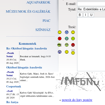
AQUAPARKOK
E-mail:
Tytuł:
MÚZEUMOK ÉS GALÉRIÁK
PIAC
Treść:
SZÍNHÁZ
Kommentek
Re: Októberi látogatás Auschwitz
~Poczik
Noémi
Bocsánat az lemaradt, hogy 8-10
10:30 Csü,
főnek.
06 Aug 2026
Októberi látogatás Auschwitz
~Poczik
Kedves Gabi, Marci, Stefi és Ákos!
Noémi
Segítséget szeretnék kérni, 2026 őszi
10:21 Csü,
szünet...
06 Aug 2026
Csoportunk
~Zsolt
Kedves Gabi! Köszönjük! Az IFA-t,
09:27 Hé, 13
végül többszörös kérdésünkre sem...
Júl 2026
«
powrót do listy postów
Re: kutya