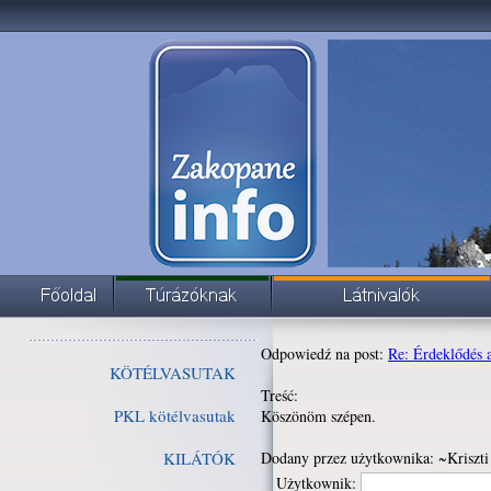
Odpowiedź na post:
Re: Érdeklődés 
KÖTÉLVASUTAK
Treść:
PKL kötélvasutak
Köszönöm szépen.
KILÁTÓK
Dodany przez użytkownika: ~Kriszti
Użytkownik: