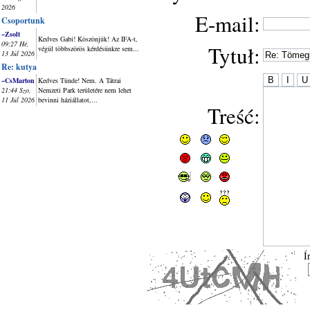
2026
E-mail:
Csoportunk
~Zsolt
Kedves Gabi! Köszönjük! Az IFA-t,
09:27 Hé,
Tytuł:
végül többszörös kérdésünkre sem...
13 Júl 2026
Re: kutya
~CsMarton
Kedves Tünde! Nem. A Tátrai
21:44 Szo,
Nemzeti Park területére nem lehet
11 Júl 2026
bevinni háziállatot,...
Treść:
Í