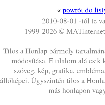
«
powrót do lis
2010-08-01 -tól te v
1999-2026 ©
MATinterne
Tilos a Honlap bármely tartalmána
módosítása. E tilalom alá esik
szöveg, kép, grafika, embléma
állóképei. Úgyszintén tilos a Honl
más honlapon vagy