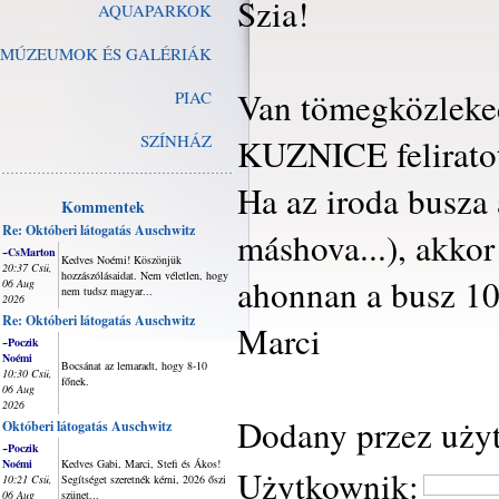
Szia!
AQUAPARKOK
MÚZEUMOK ÉS GALÉRIÁK
Van tömegközleked
PIAC
SZÍNHÁZ
KUZNICE feliratot
Ha az iroda busza
Kommentek
Re: Októberi látogatás Auschwitz
máshova...), akkor
~CsMarton
Kedves Noémi! Köszönjük
20:37 Csü,
hozzászólásaidat. Nem véletlen, hogy
ahonnan a busz 10 
06 Aug
nem tudsz magyar...
2026
Re: Októberi látogatás Auschwitz
Marci
~Poczik
Noémi
Bocsánat az lemaradt, hogy 8-10
10:30 Csü,
főnek.
06 Aug
2026
Dodany przez uży
Októberi látogatás Auschwitz
~Poczik
Noémi
Kedves Gabi, Marci, Stefi és Ákos!
Użytkownik:
10:21 Csü,
Segítséget szeretnék kérni, 2026 őszi
06 Aug
szünet...