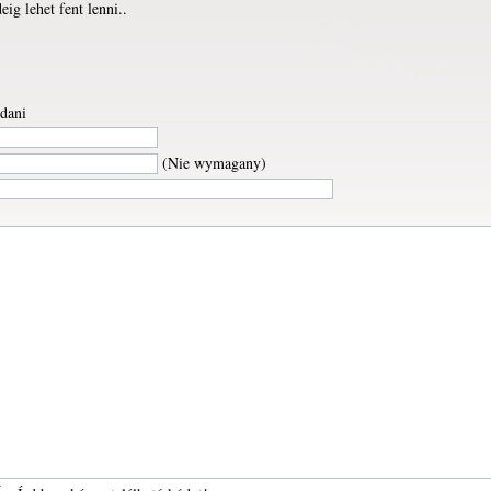
eig lehet fent lenni..
dani
(Nie wymagany)