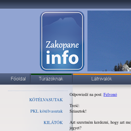
Odpowiedź na post:
Felvonó
KÖTÉLVASUTAK
Treść:
PKL kötélvasutak
Sziasztok!
KILÁTÓK
Azt szeretném kerdezni, hogy azt me
jegyet?