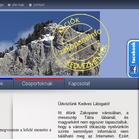
Üdvözlünk Kedves Látogató!
Itt élünk Zakopane városában, a
meseszép Tátra lábainál, és
magyarként nem egyszer tapasztaltuk,
hogy a városról ritkaszép nyelvünkön
 megveszem a lefelé menetre a
szinte semmilyen információ nem
található meg az Interneten. Ezért