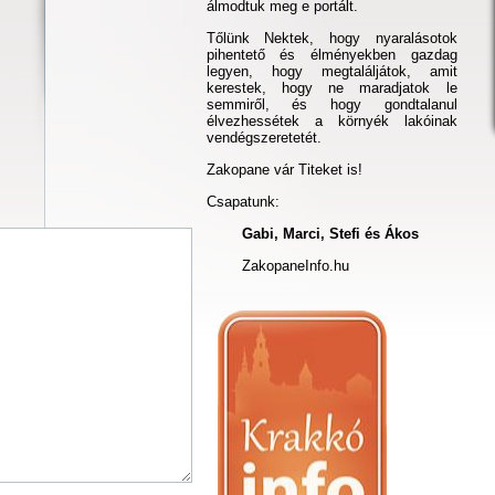
álmodtuk meg e portált.
Tőlünk Nektek, hogy nyaralásotok
pihentető és élményekben gazdag
legyen, hogy megtaláljátok, amit
kerestek, hogy ne maradjatok le
semmiről, és hogy gondtalanul
élvezhessétek a környék lakóinak
vendégszeretetét.
Zakopane vár Titeket is!
Csapatunk:
Gabi, Marci, Stefi és Ákos
ZakopaneInfo.hu