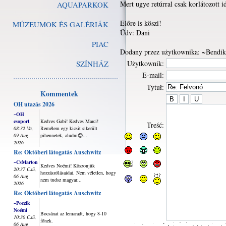
Mert ugye retúrral csak korlátozott id
AQUAPARKOK
Előre is köszi!
MÚZEUMOK ÉS GALÉRIÁK
Üdv: Dani
PIAC
Dodany przez użytkownika: ~Bendik
SZÍNHÁZ
Użytkownik:
E-mail:
Tytuł:
Kommentek
OH utazás 2026
~OH
csoport
Kedves Gabi! Kedves Marci!
Treść:
08:32 Va,
Remélem egy kicsit sikerült
09 Aug
pihennetek, aludni😊...
2026
Re: Októberi látogatás Auschwitz
~CsMarton
Kedves Noémi! Köszönjük
20:37 Csü,
hozzászólásaidat. Nem véletlen, hogy
06 Aug
nem tudsz magyar...
2026
Re: Októberi látogatás Auschwitz
~Poczik
Noémi
Bocsánat az lemaradt, hogy 8-10
10:30 Csü,
főnek.
06 Aug