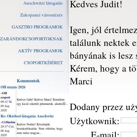
Kedves Judit!
Auschwitzi látogatás
Zakopanei városnézés
Igen, jól értelme
GASZTRO PROGRAMOK
ZARÁNDOKCSOPORTOKNAK
találunk nektek e
AKTÍV PROGRAMOK
bányának is lesz 
CSOPORTKÍSÉRET
Kérem, hogy a tö
Marci
Kommentek
OH utazás 2026
~OH
csoport
Kedves Gabi! Kedves Marci! Remélem
08:32 Va,
Dodany przez uż
egy kicsit sikerült pihennetek, aludni😊...
09 Aug
2026
Re: Októberi látogatás Auschwitz
Użytkownik:
~CsMarton
Kedves Noémi! Köszönjük
20:37 Csü,
hozzászólásaidat. Nem véletlen, hogy
E-mail:
06 Aug
nem tudsz magyar...
2026