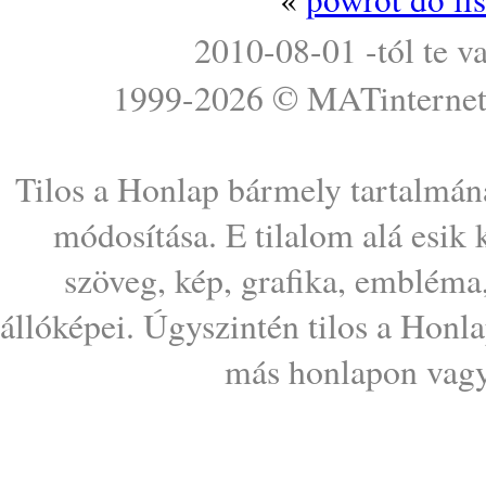
2010-08-01 -tól te v
1999-2026 ©
MATinterne
Tilos a Honlap bármely tartalmána
módosítása. E tilalom alá esik
szöveg, kép, grafika, embléma
állóképei. Úgyszintén tilos a Honl
más honlapon vagy