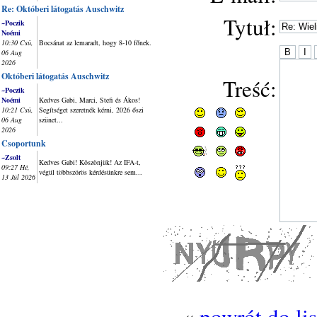
Re: Októberi látogatás Auschwitz
Tytuł:
~Poczik
Noémi
10:30 Csü,
Bocsánat az lemaradt, hogy 8-10 főnek.
06 Aug
2026
Októberi látogatás Auschwitz
Treść:
~Poczik
Noémi
Kedves Gabi, Marci, Stefi és Ákos!
10:21 Csü,
Segítséget szeretnék kérni, 2026 őszi
06 Aug
szünet...
2026
Csoportunk
~Zsolt
Kedves Gabi! Köszönjük! Az IFA-t,
09:27 Hé,
végül többszörös kérdésünkre sem...
13 Júl 2026
«
powrót do li