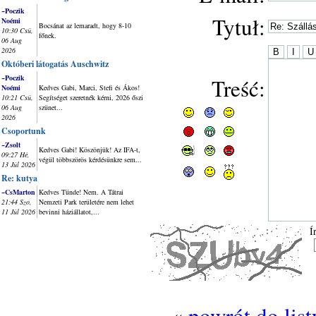
~Poczik
Tytuł:
Noémi
Bocsánat az lemaradt, hogy 8-10
10:30 Csü,
főnek.
06 Aug
2026
Októberi látogatás Auschwitz
~Poczik
Treść:
Noémi
Kedves Gabi, Marci, Stefi és Ákos!
10:21 Csü,
Segítséget szeretnék kérni, 2026 őszi
06 Aug
szünet...
2026
Csoportunk
~Zsolt
Kedves Gabi! Köszönjük! Az IFA-t,
09:27 Hé,
végül többszörös kérdésünkre sem...
13 Júl 2026
Re: kutya
~CsMarton
Kedves Tünde! Nem. A Tátrai
21:44 Szo,
Nemzeti Park területére nem lehet
11 Júl 2026
bevinni háziállatot,...
Í
«
powrót do lis