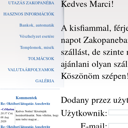
Kedves Marci!
UTAZÁS ZAKOPANÉBA
HASZNOS INFORMÁCIÓK
A kisfiammal, férj
Bankok, automaták
Vészhelyzet esetére
napot Zakopaneban
Templomok, misék
szállást, de szint
TOLMÁCSOK
ajánlani olyan szál
VALUTAÁRFOLYAMOK
Köszönöm szépen!
GALÉRIA
Dodany przez uży
Kommentek
Re: Októberi látogatás Auschwitz
Użytkownik:
~CsMarton
Kedves Noémi! Köszönjük
20:37 Csü,
hozzászólásaidat. Nem véletlen, hogy
06 Aug
nem tudsz magyar...
2026
E-mail:
Re: Októberi látogatás Auschwitz