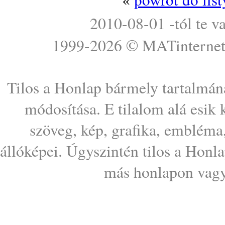
2010-08-01 -tól te v
1999-2026 ©
MATinterne
Tilos a Honlap bármely tartalmána
módosítása. E tilalom alá esik
szöveg, kép, grafika, embléma
állóképei. Úgyszintén tilos a Honl
más honlapon vagy